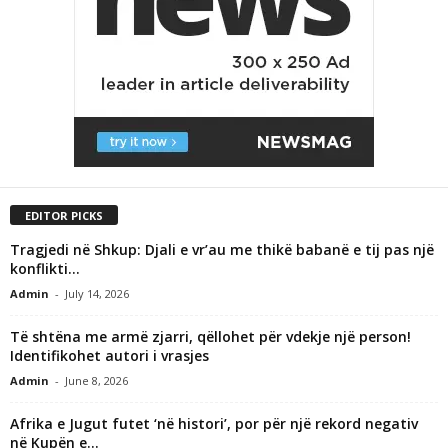
EDITOR PICKS
Tragjedi në Shkup: Djali e vr’au me thikë babanë e tij pas një
konflikti...
Admin
-
July 14, 2026
Të shtëna me armë zjarri, qëllohet për vdekje një person!
Identifikohet autori i vrasjes
Admin
-
June 8, 2026
Afrika e Jugut futet ‘në histori’, por për një rekord negativ
në Kupën e...