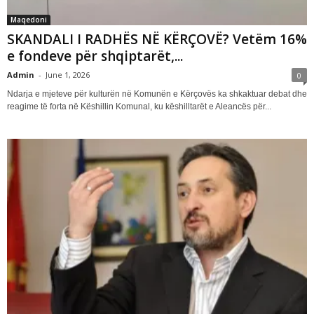
Maqedoni
SKANDALI I RADHËS NË KËRÇOVË? Vetëm 16%
e fondeve për shqiptarët,...
Admin
-
June 1, 2026
0
Ndarja e mjeteve për kulturën në Komunën e Kërçovës ka shkaktuar debat dhe
reagime të forta në Këshillin Komunal, ku këshilltarët e Aleancës për...