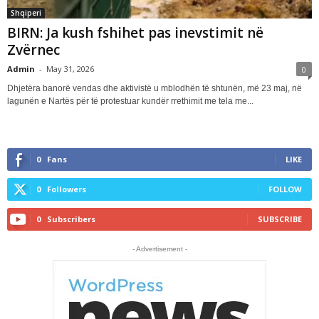
Shqiperi
BIRN: Ja kush fshihet pas inevstimit në
Zvërnec
Admin
-
May 31, 2026
0
Dhjetëra banorë vendas dhe aktivistë u mblodhën të shtunën, më 23 maj, në
lagunën e Nartës për të protestuar kundër rrethimit me tela me...
0
Fans
LIKE
0
Followers
FOLLOW
0
Subscribers
SUBSCRIBE
- Advertisement -