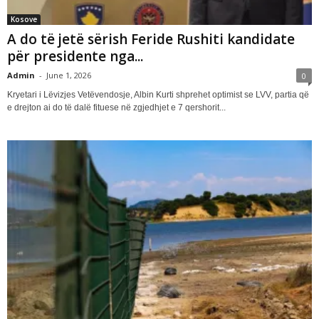
Kosove
A do të jetë sërish Feride Rushiti kandidate
për presidente nga...
Admin
-
June 1, 2026
0
Kryetari i Lëvizjes Vetëvendosje, Albin Kurti shprehet optimist se LVV, partia që
e drejton ai do të dalë fituese në zgjedhjet e 7 qershorit...