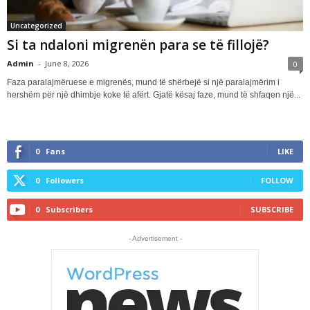
Uncategorized
Si ta ndaloni migrenën para se të fillojë?
Admin
-
June 8, 2026
0
Faza paralajmëruese e migrenës, mund të shërbejë si një paralajmërim i
hershëm për një dhimbje koke të afërt. Gjatë kësaj faze, mund të shfaqen një...
0
Fans
LIKE
0
Followers
FOLLOW
0
Subscribers
SUBSCRIBE
- Advertisement -