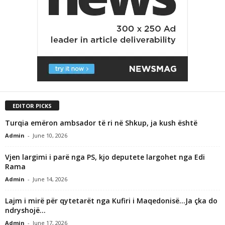
EDITOR PICKS
Turqia emëron ambsador të ri në Shkup, ja kush është
Admin
-
June 10, 2026
Vjen largimi i parë nga PS, kjo deputete largohet nga Edi
Rama
Admin
-
June 14, 2026
Lajm i mirë për qytetarët nga Kufiri i Maqedonisë…Ja çka do
ndryshojë…
Admin
-
June 17, 2026