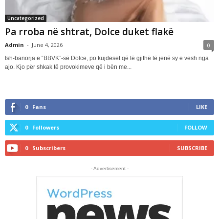
Uncategorized
Pa rroba në shtrat, Dolce duket flakë
Admin
-
June 4, 2026
0
Ish-banorja e “BBVK”-së Dolce, po kujdeset që të gjithë të jenë sy e vesh nga
ajo. Kjo për shkak të provokimeve që i bën me...
0
Fans
LIKE
0
Followers
FOLLOW
0
Subscribers
SUBSCRIBE
- Advertisement -