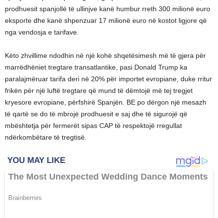
prodhuesit spanjollë të ullinjve kanë humbur rreth 300 milionë euro
eksporte dhe kanë shpenzuar 17 milionë euro në kostot ligjore që
nga vendosja e tarifave.
Këto zhvillime ndodhin në një kohë shqetësimesh më të gjera për
marrëdhëniet tregtare transatlantike, pasi Donald Trump ka
paralajmëruar tarifa deri në 20% për importet evropiane, duke rritur
frikën për një luftë tregtare që mund të dëmtojë më tej tregjet
kryesore evropiane, përfshirë Spanjën. BE po dërgon një mesazh
të qartë se do të mbrojë prodhuesit e saj dhe të sigurojë që
mbështetja për fermerët sipas CAP të respektojë rregullat
ndërkombëtare të tregtisë.