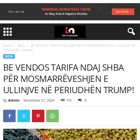
Home
Bota
BE VENDOS TARIFA NDAJ SHBA PËR MOSMARRËVESHJEN E ULLINJVE NË
PERIUDHËN TRUMP!
BOTA
BE VENDOS TARIFA NDAJ SHBA
PËR MOSMARRËVESHJEN E
ULLINJVE NË PERIUDHËN TRUMP!
By
Admin
-
November 21, 2024
101
0