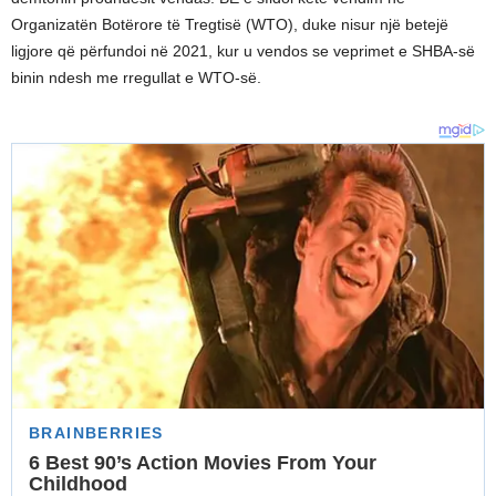
Organizatën Botërore të Tregtisë (WTO), duke nisur një betejë
ligjore që përfundoi në 2021, kur u vendos se veprimet e SHBA-së
binin ndesh me rregullat e WTO-së.