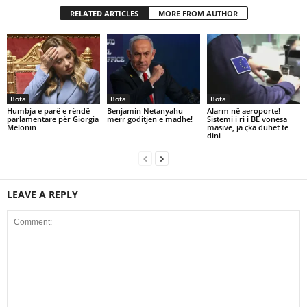
RELATED ARTICLES
MORE FROM AUTHOR
Bota
Bota
Bota
Humbja e parë e rëndë
Benjamin Netanyahu
Alarm në aeroporte!
parlamentare për Giorgia
merr goditjen e madhe!
Sistemi i ri i BE vonesa
Melonin
masive, ja çka duhet të
dini
LEAVE A REPLY