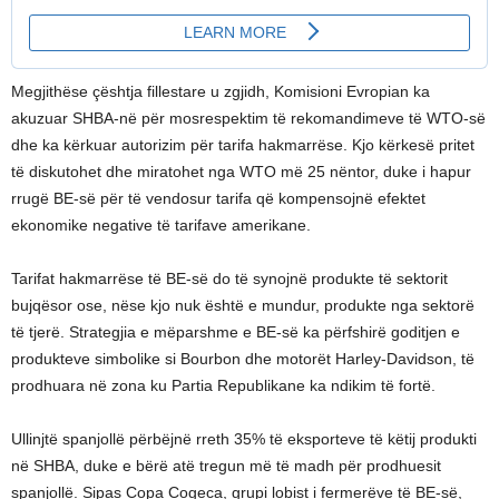
Megjithëse çështja fillestare u zgjidh, Komisioni Evropian ka
akuzuar SHBA-në për mosrespektim të rekomandimeve të WTO-së
dhe ka kërkuar autorizim për tarifa hakmarrëse. Kjo kërkesë pritet
të diskutohet dhe miratohet nga WTO më 25 nëntor, duke i hapur
rrugë BE-së për të vendosur tarifa që kompensojnë efektet
ekonomike negative të tarifave amerikane.
Tarifat hakmarrëse të BE-së do të synojnë produkte të sektorit
bujqësor ose, nëse kjo nuk është e mundur, produkte nga sektorë
të tjerë. Strategjia e mëparshme e BE-së ka përfshirë goditjen e
produkteve simbolike si Bourbon dhe motorët Harley-Davidson, të
prodhuara në zona ku Partia Republikane ka ndikim të fortë.
Ullinjtë spanjollë përbëjnë rreth 35% të eksporteve të këtij produkti
në SHBA, duke e bërë atë tregun më të madh për prodhuesit
spanjollë. Sipas Copa Cogeca, grupi lobist i fermerëve të BE-së,