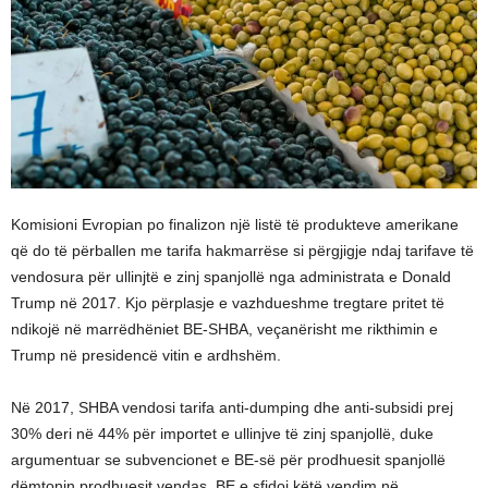
Komisioni Evropian po finalizon një listë të produkteve amerikane
që do të përballen me tarifa hakmarrëse si përgjigje ndaj tarifave të
vendosura për ullinjtë e zinj spanjollë nga administrata e Donald
Trump në 2017. Kjo përplasje e vazhdueshme tregtare pritet të
ndikojë në marrëdhëniet BE-SHBA, veçanërisht me rikthimin e
Trump në presidencë vitin e ardhshëm.
Në 2017, SHBA vendosi tarifa anti-dumping dhe anti-subsidi prej
30% deri në 44% për importet e ullinjve të zinj spanjollë, duke
argumentuar se subvencionet e BE-së për prodhuesit spanjollë
dëmtonin prodhuesit vendas. BE e sfidoi këtë vendim në