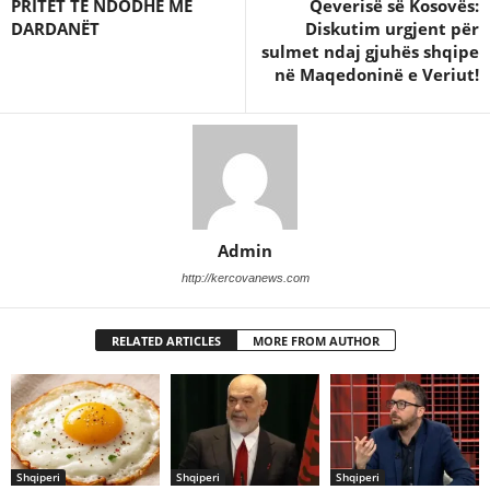
PRITET TË NDODHË ME
Qeverisë së Kosovës:
DARDANËT
Diskutim urgjent për
sulmet ndaj gjuhës shqipe
në Maqedoninë e Veriut!
Admin
http://kercovanews.com
RELATED ARTICLES
MORE FROM AUTHOR
Shqiperi
Shqiperi
Shqiperi