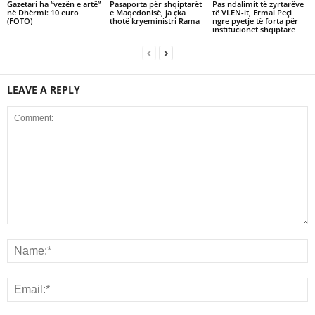
Gazetari ha “vezën e artë”
Pasaporta për shqiptarët
Pas ndalimit të zyrtarëve
në Dhërmi: 10 euro
e Maqedonisë, ja çka
të VLEN-it, Ermal Peçi
(FOTO)
thotë kryeministri Rama
ngre pyetje të forta për
institucionet shqiptare
LEAVE A REPLY