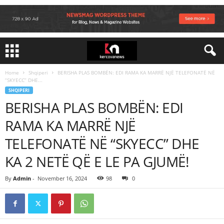
Home
Shqiperi
BERISHA PLAS BOMBËN: EDI RAMA KA MARRË NJË TELEFONATË NË
“SKYECC” DHE...
SHQIPERI
BERISHA PLAS BOMBËN: EDI
RAMA KA MARRË NJË
TELEFONATË NË “SKYECC” DHE
KA 2 NETË QË E LE PA GJUMË!
By
Admin
-
November 16, 2024
98
0