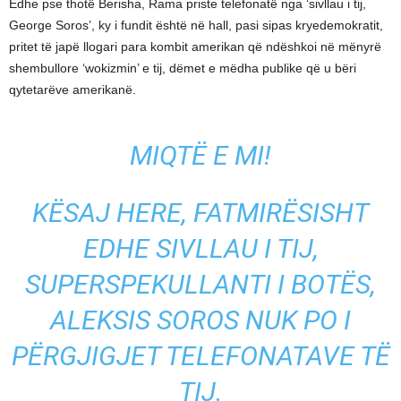
Edhe pse thotë Berisha, Rama priste telefonatë nga ‘sivllau i tij,
George Soros’, ky i fundit është në hall, pasi sipas kryedemokratit,
pritet të japë llogari para kombit amerikan që ndëshkoi në mënyrë
shembullore ‘wokizmin’ e tij, dëmet e mëdha publike që u bëri
qytetarëve amerikanë.
MIQTË E MI!
KËSAJ HERE, FATMIRËSISHT
EDHE SIVLLAU I TIJ,
SUPERSPEKULLANTI I BOTËS,
ALEKSIS SOROS NUK PO I
PËRGJIGJET TELEFONATAVE TË
TIJ.