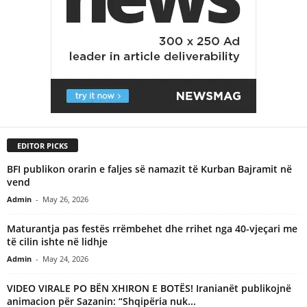
EDITOR PICKS
BFI publikon orarin e faljes së namazit të Kurban Bajramit në
vend
Admin
-
May 26, 2026
Maturantja pas festës rrëmbehet dhe rrihet nga 40-vjeçari me
të cilin ishte në lidhje
Admin
-
May 24, 2026
VIDEO VIRALE PO BËN XHIRON E BOTËS! Iranianët publikojnë
animacion për Sazanin: “Shqipëria nuk...