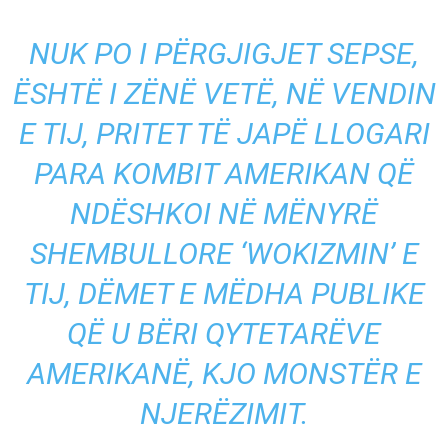
NUK PO I PËRGJIGJET SEPSE,
ËSHTË I ZËNË VETË, NË VENDIN
E TIJ, PRITET TË JAPË LLOGARI
PARA KOMBIT AMERIKAN QË
NDËSHKOI NË MËNYRË
SHEMBULLORE ‘WOKIZMIN’ E
TIJ, DËMET E MËDHA PUBLIKE
QË U BËRI QYTETARËVE
AMERIKANË, KJO MONSTËR E
NJERËZIMIT.