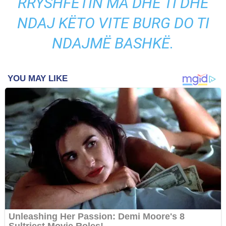
RRYSHFETIN MA DHE TI DHE
NDAJ KËTO VITE BURG DO TI
NDAJMË BASHKË.