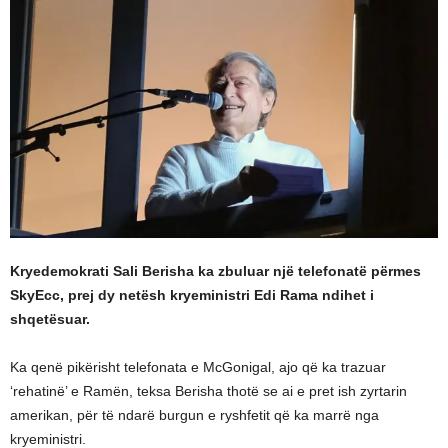
Kryedemokrati Sali Berisha ka zbuluar një telefonatë përmes
SkyEcc, prej dy netësh kryeministri Edi Rama ndihet i
shqetësuar.
Ka qenë pikërisht telefonata e McGonigal, ajo që ka trazuar
‘rehatinë’ e Ramën, teksa Berisha thotë se ai e pret ish zyrtarin
amerikan, për të ndarë burgun e ryshfetit që ka marrë nga
kryeministri.