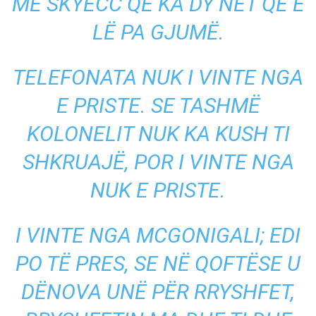
ME SKYECC QË KA DY NET QË E
LË PA GJUMË.
TELEFONATA NUK I VINTE NGA
E PRISTE. SE TASHMË
KOLONELIT NUK KA KUSH TI
SHKRUAJË, POR I VINTE NGA
NUK E PRISTE.
I VINTE NGA MCGONIGALI; EDI
PO TË PRES, SE NË QOFTËSE U
DËNOVA UNË PËR RRYSHFET,