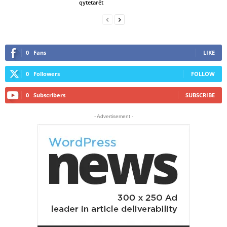
qytetarët
0
Fans
LIKE
0
Followers
FOLLOW
0
Subscribers
SUBSCRIBE
- Advertisement -