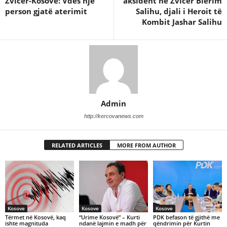
Zvicër-Kosovë: Vdes një
aksident në Zvicer Blerim
person gjatë aterimit
Salihu, djali i Heroit të
Kombit Jashar Salihu
Admin
http://kercovanews.com
RELATED ARTICLES
MORE FROM AUTHOR
Kosove
Kosove
Kosove
Tërmet në Kosovë, kaq
“Urime Kosovë” – Kurti
PDK befason të gjithë me
ishte magnituda
ndanë lajmin e madh për
qëndrimin për Kurtin