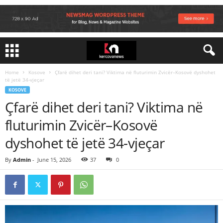
Home
Kosove
Çfarë dihet deri tani? Viktima në fluturimin Zvicër–Kosovë dyshohet
të jetë 34-vjeçar
KOSOVE
Çfarë dihet deri tani? Viktima në
fluturimin Zvicër–Kosovë
dyshohet të jetë 34-vjeçar
By
Admin
-
June 15, 2026
37
0