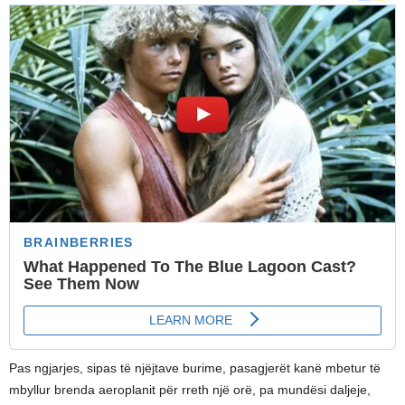
Pas ngjarjes, sipas të njëjtave burime, pasagjerët kanë mbetur të
mbyllur brenda aeroplanit për rreth një orë, pa mundësi daljeje,