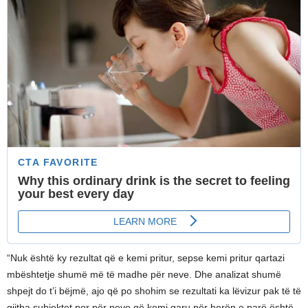
“Nuk është ky rezultat që e kemi pritur, sepse kemi pritur qartazi
mbështetje shumë më të madhe për neve. Dhe analizat shumë
shpejt do t’i bëjmë, ajo që po shohim se rezultati ka lëvizur pak të të
gjitha subjektet por për neve që kemi garu për herën e parë është