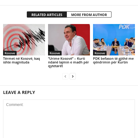
RELATED ARTICLES
MORE FROM AUTHOR
Kosove
Kosove
Kosove
Tërmet në Kosovë, kaq
“Urime Kosovë” – Kurti
PDK befason të gjithë me
ishte magnituda
ndanë lajmin e madh për
qëndrimin për Kurtin
qytetarët
LEAVE A REPLY