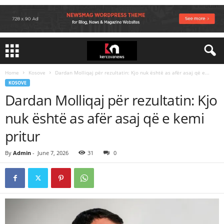
Home
Kosove
Dardan Molliqaj për rezultatin: Kjo nuk është as afër asaj që e...
KOSOVE
Dardan Molliqaj për rezultatin: Kjo
nuk është as afër asaj që e kemi
pritur
By
Admin
-
June 7, 2026
31
0