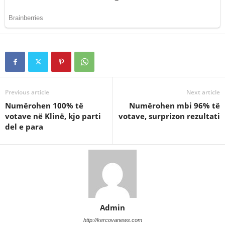
Previous article
Next article
Numërohen 100% të
Numërohen mbi 96% të
votave në Klinë, kjo parti
votave, surprizon rezultati
del e para
Admin
http://kercovanews.com