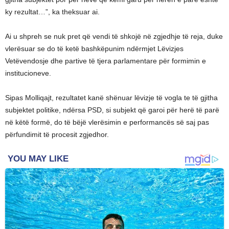
ky rezultat…”, ka theksuar ai.
Ai u shpreh se nuk pret që vendi të shkojë në zgjedhje të reja, duke
vlerësuar se do të ketë bashkëpunim ndërmjet Lëvizjes
Vetëvendosje dhe partive të tjera parlamentare për formimin e
institucioneve.
Sipas Molliqajt, rezultatet kanë shënuar lëvizje të vogla te të gjitha
subjektet politike, ndërsa PSD, si subjekt që garoi për herë të parë
në këtë formë, do të bëjë vlerësimin e performancës së saj pas
përfundimit të procesit zgjedhor.