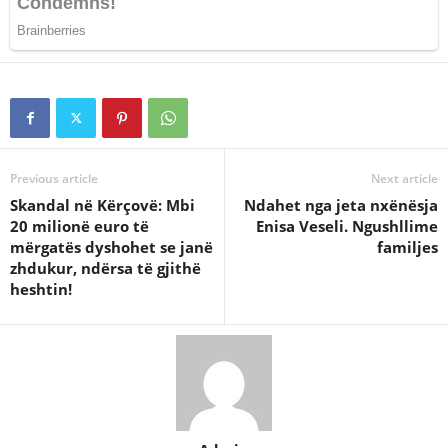
Previous article
Next article
Skandal në Kërçovë: Mbi
Ndahet nga jeta nxënësja
20 milionë euro të
Enisa Veseli. Ngushllime
mërgatës dyshohet se janë
familjes
zhdukur, ndërsa të gjithë
heshtin!