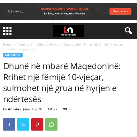
Home
Maqedoni
Dhunë në mbarë Maqedoninë: Rrihet një fëmijë 10-vjeçar,
sulmohet një grua në...
MAQEDONI
Dhunë në mbarë Maqedoninë:
Rrihet një fëmijë 10-vjeçar,
sulmohet një grua në hyrjen e
ndërtesës
By
Admin
-
June 3, 2026
27
0