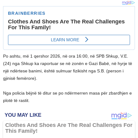
Po ashtu, më 1 qershor 2026, në ora 16:00, në SPB Shkup, V.E.
(24) nga Shkup ka raportuar se në zonën e Gazi Babë, në hyrje të
një ndërtese banimi, është sulmuar fizikisht nga S.B. (person i
gjinisë femërore).
Nga policia bëjnë të ditur se po ndërmerren masa për zbardhjen e
plotë të rastit.