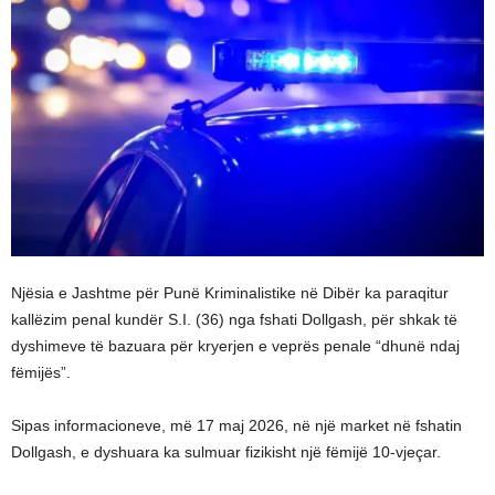
Njësia e Jashtme për Punë Kriminalistike në Dibër ka paraqitur
kallëzim penal kundër S.I. (36) nga fshati Dollgash, për shkak të
dyshimeve të bazuara për kryerjen e veprës penale “dhunë ndaj
fëmijës”.
Sipas informacioneve, më 17 maj 2026, në një market në fshatin
Dollgash, e dyshuara ka sulmuar fizikisht një fëmijë 10-vjeçar.