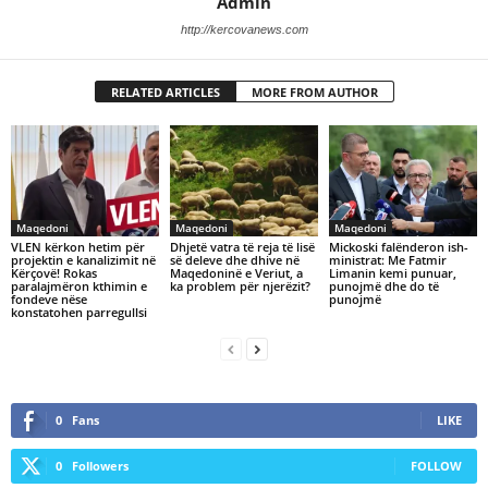
Admin
http://kercovanews.com
RELATED ARTICLES
MORE FROM AUTHOR
Maqedoni
Maqedoni
Maqedoni
VLEN kërkon hetim për
Dhjetë vatra të reja të lisë
Mickoski falënderon ish-
projektin e kanalizimit në
së deleve dhe dhive në
ministrat: Me Fatmir
Kërçovë! Rokas
Maqedoninë e Veriut, a
Limanin kemi punuar,
paralajmëron kthimin e
ka problem për njerëzit?
punojmë dhe do të
fondeve nëse
punojmë
konstatohen parregullsi
0
Fans
LIKE
0
Followers
FOLLOW