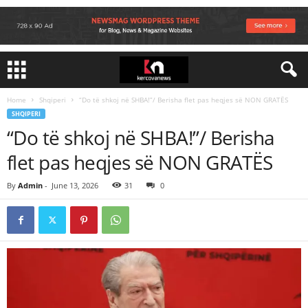
Home
Shqiperi
“Do të shkoj në SHBA!”/ Berisha flet pas heqjes së NON GRATËS
SHQIPERI
“Do të shkoj në SHBA!”/ Berisha
flet pas heqjes së NON GRATËS
By
Admin
-
June 13, 2026
31
0