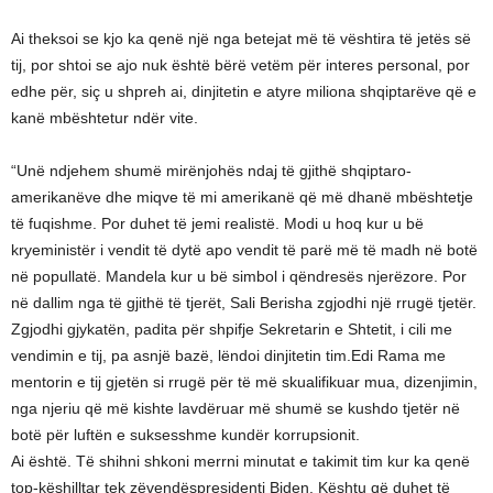
Ai theksoi se kjo ka qenë një nga betejat më të vështira të jetës së
tij, por shtoi se ajo nuk është bërë vetëm për interes personal, por
edhe për, siç u shpreh ai, dinjitetin e atyre miliona shqiptarëve që e
kanë mbështetur ndër vite.
“Unë ndjehem shumë mirënjohës ndaj të gjithë shqiptaro-
amerikanëve dhe miqve të mi amerikanë që më dhanë mbështetje
të fuqishme. Por duhet të jemi realistë. Modi u hoq kur u bë
kryeministër i vendit të dytë apo vendit të parë më të madh në botë
në popullatë. Mandela kur u bë simbol i qëndresës njerëzore. Por
në dallim nga të gjithë të tjerët, Sali Berisha zgjodhi një rrugë tjetër.
Zgjodhi gjykatën, padita për shpifje Sekretarin e Shtetit, i cili me
vendimin e tij, pa asnjë bazë, lëndoi dinjitetin tim.Edi Rama me
mentorin e tij gjetën si rrugë për të më skualifikuar mua, dizenjimin,
nga njeriu që më kishte lavdëruar më shumë se kushdo tjetër në
botë për luftën e suksesshme kundër korrupsionit.
Ai është. Të shihni shkoni merrni minutat e takimit tim kur ka qenë
top-këshilltar tek zëvendëspresidenti Biden. Kështu që duhet të