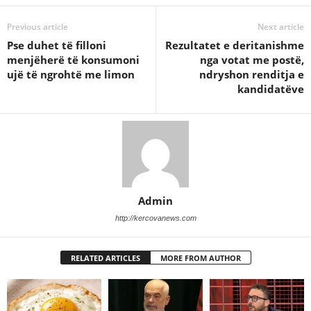
Previous article
Next article
Pse duhet të filloni
Rezultatet e deritanishme
menjëherë të konsumoni
nga votat me postë,
ujë të ngrohtë me limon
ndryshon renditja e
kandidatëve
Admin
http://kercovanews.com
RELATED ARTICLES
MORE FROM AUTHOR