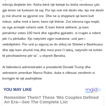
mbroja dinjitetin tim. Kisha bërë një betejë ku kisha vendosur çdo
gjë timen në funksion të saj. Por kjo nuk më deshi vite, kjo më deshi
jo më shumë se gjysmë ore. Dhe ne si shqiptarë që kemi kult
mikun, edhe mirë e kemi, kemi një thënie: Zot mbrona nga miqtë,
se nga armiqtë ruhemi vetë. E kam thënë atëherë, ja kam
përsëritur vetes 100 herë dhe zgjodha gjykatën, si rrugën e nderit
për t’u përballur. Kjo natyrisht zgjoi reaksione, unë jam i
vetëdijshëm. Por unë ju siguroj se do shkoj në Shtetet e Bashkuara
dhe atje kam shumë miq dhe mezi pres t’i takoj, natyrisht në kohën
të përshtatshme për ta”, u shpreh Berisha.
Ai falënderoi administratën e presidentit Donald Trump dhe
sekretarin amerikan Marco Rubio, duke e cilësuar vendimin si
korrigjim të një padrejtësie.