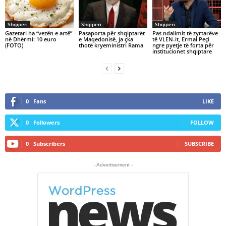
Shqiperi
Shqiperi
Shqiperi
Gazetari ha “vezën e artë”
Pasaporta për shqiptarët
Pas ndalimit të zyrtarëve
në Dhërmi: 10 euro
e Maqedonisë, ja çka
të VLEN-it, Ermal Peçi
(FOTO)
thotë kryeministri Rama
ngre pyetje të forta për
institucionet shqiptare
0
Fans
LIKE
0
Followers
FOLLOW
0
Subscribers
SUBSCRIBE
- Advertisement -