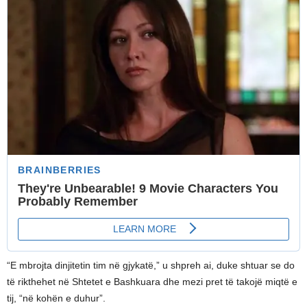
“E mbrojta dinjitetin tim në gjykatë,” u shpreh ai, duke shtuar se do
të rikthehet në Shtetet e Bashkuara dhe mezi pret të takojë miqtë e
tij, “në kohën e duhur”.