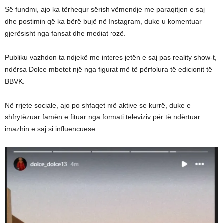
Së fundmi, ajo ka tërhequr sërish vëmendje me paraqitjen e saj
dhe postimin që ka bërë bujë në Instagram, duke u komentuar
gjerësisht nga fansat dhe mediat rozë.
Publiku vazhdon ta ndjekë me interes jetën e saj pas reality show-t,
ndërsa Dolce mbetet një nga figurat më të përfolura të edicionit të
BBVK.
Në rrjete sociale, ajo po shfaqet më aktive se kurrë, duke e
shfrytëzuar famën e fituar nga formati televiziv për të ndërtuar
imazhin e saj si influencuese