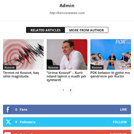
Admin
http://kercovanews.com
RELATED ARTICLES
MORE FROM AUTHOR
Kosove
Kosove
Kosove
Tërmet në Kosovë, kaq
“Urime Kosovë” – Kurti
PDK befason të gjithë me
ishte magnituda
ndanë lajmin e madh për
qëndrimin për Kurtin
qytetarët
0
Fans
LIKE
0
Followers
FOLLOW