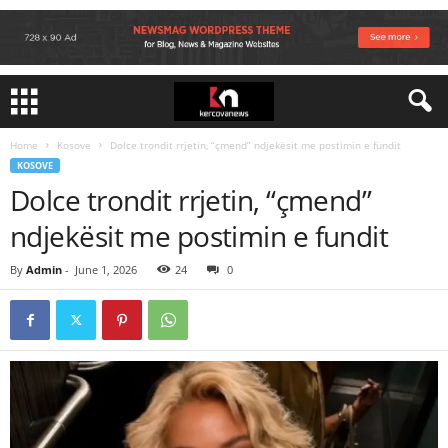
Home
Kosove
Dolce trondit rrjetin, “çmend” ndjekësit me postimin e fundit
KOSOVE
Dolce trondit rrjetin, “çmend”
ndjekësit me postimin e fundit
By
Admin
-
June 1, 2026
24
0