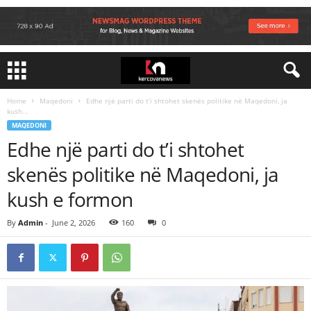
Home
Maqedoni
Edhe një parti do t’i shtohet skenës politike në Maqedoni, ja
kush...
MAQEDONI
Edhe një parti do t’i shtohet
skenës politike në Maqedoni, ja
kush e formon
By
Admin
-
June 2, 2026
160
0