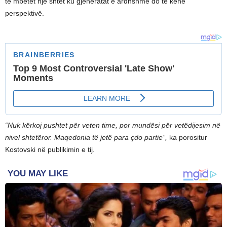
të mbetet një shtet ku gjeneratat e ardhshme do të kenë
perspektivë.
“Nuk kërkoj pushtet për veten time, por mundësi për vetëdijesim në
nivel shtetëror. Maqedonia të jetë para çdo partie”,
ka porositur
Kostovski në publikimin e tij.