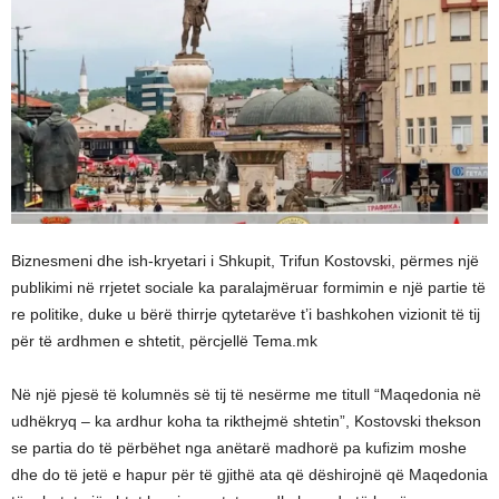
Biznesmeni dhe ish-kryetari i Shkupit, Trifun Kostovski, përmes një
publikimi në rrjetet sociale ka paralajmëruar formimin e një partie të
re politike, duke u bërë thirrje qytetarëve t’i bashkohen vizionit të tij
për të ardhmen e shtetit, përcjellë Tema.mk
Në një pjesë të kolumnës së tij të nesërme me titull “Maqedonia në
udhëkryq – ka ardhur koha ta rikthejmë shtetin”, Kostovski thekson
se partia do të përbëhet nga anëtarë madhorë pa kufizim moshe
dhe do të jetë e hapur për të gjithë ata që dëshirojnë që Maqedonia