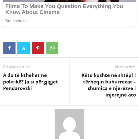
Previous article
Next article
A do të kthehet në
Këto kushte në shtëpi i
politikë? Ja si përgjigjet
tërheqin buburrecat –
Pendarovski
shumica e njerëzve i
injorojnë ato