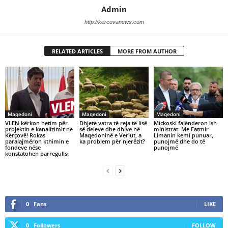
Admin
http://kercovanews.com
RELATED ARTICLES
MORE FROM AUTHOR
Maqedoni
Maqedoni
Maqedoni
VLEN kërkon hetim për
Dhjetë vatra të reja të lisë
Mickoski falënderon ish-
projektin e kanalizimit në
së deleve dhe dhive në
ministrat: Me Fatmir
Kërçovë! Rokas
Maqedoninë e Veriut, a
Limanin kemi punuar,
paralajmëron kthimin e
ka problem për njerëzit?
punojmë dhe do të
fondeve nëse
punojmë
konstatohen parregullsi
0
Fans
LIKE
0
Followers
FOLLOW