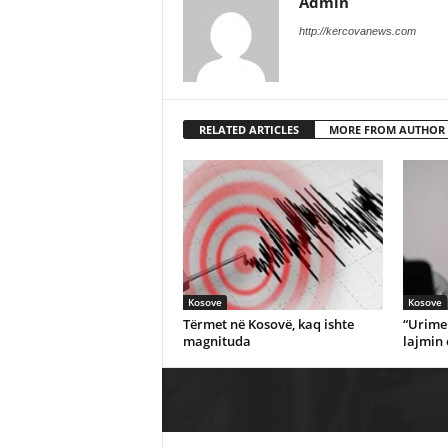
Admin
http://kercovanews.com
RELATED ARTICLES
MORE FROM AUTHOR
Kosove
Kosove
Tërmet në Kosovë, kaq ishte
“Urime 
magnituda
lajmin 