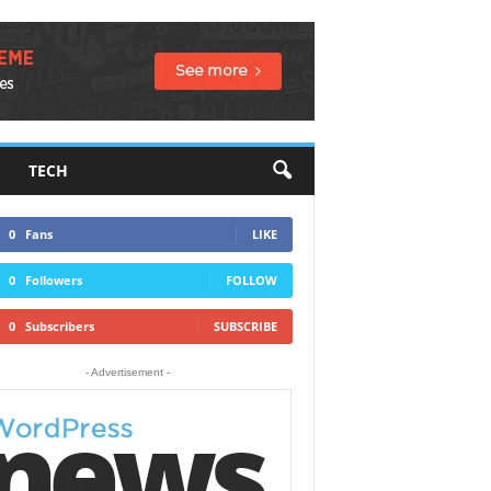
TECH
0
Fans
LIKE
0
Followers
FOLLOW
0
Subscribers
SUBSCRIBE
- Advertisement -