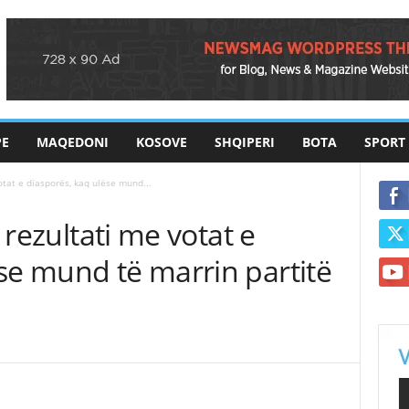
PE
MAQEDONI
KOSOVE
SHQIPERI
BOTA
SPORT
votat e diasporës, kaq ulëse mund...
ë rezultati me votat e
se mund të marrin partitë