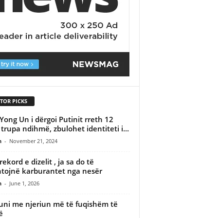
TOR PICKS
Yong Un i dërgoi Putinit rreth 12
 trupa ndihmë, zbulohet identiteti i...
n
-
November 21, 2024
rekord e dizelit , ja sa do të
tojnë karburantet nga nesër
n
-
June 1, 2026
uni me njeriun më të fuqishëm të
ë