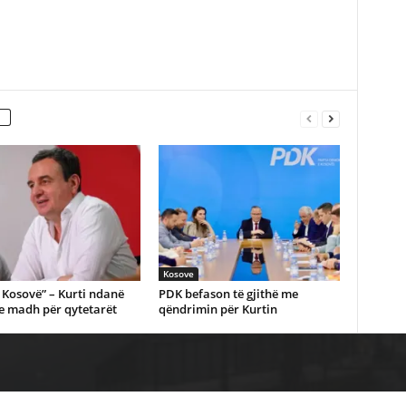
Kosove
Kosovë” – Kurti ndanë
PDK befason të gjithë me
e madh për qytetarët
qëndrimin për Kurtin