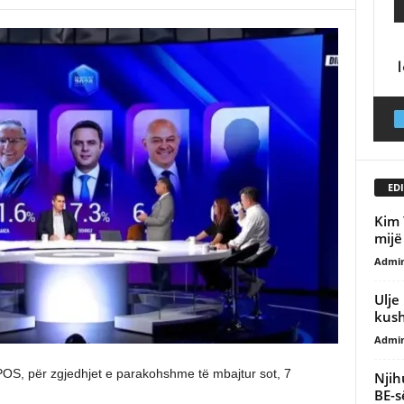
EDI
Kim 
mijë
Admi
Ulje 
kush
Admi
IPOS, për zgjedhjet e parakohshme të mbajtur sot, 7
Njih
BE-s