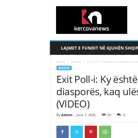
k
e
r
c
o
v
a
LAJMET E FUNDIT NË GJUHËN SHQI
n
e
Home
Kosove
Exit Poll-i: Ky është rezultati me 
w
KOSOVE
s
Exit Poll-i: Ky ësht
.
c
diasporës, kaq ulë
o
m
(VIDEO)
By
Admin
-
June 7, 2026
59
0