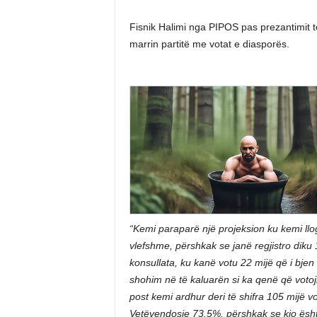
Fisnik Halimi nga PIPOS pas prezantimit t
marrin partitë me votat e diasporës.
“Kemi paraparë një projeksion ku kemi llo
vlefshme, përshkak se janë regjistro diku
konsullata, ku kanë votu 22 mijë që i bj
shohim në të kaluarën si ka qenë që voto
post kemi ardhur deri të shifra 105 mijë 
Vetëvendosje 73.5%, përshkak se kjo është