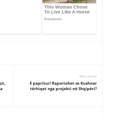
Next article
ut,
E papritur! Raportohet se Kushner
sa
tërhiqet nga projekti në Shqipëri?