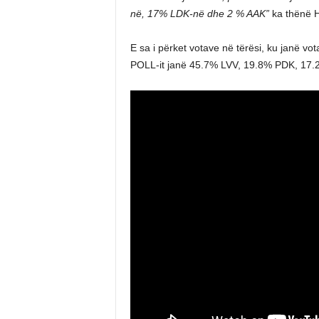
në, 17% LDK-në dhe 2 % AAK”
ka thënë H
E sa i përket votave në tërësi, ku janë vo
POLL-it janë 45.7% LVV, 19.8% PDK, 17.2