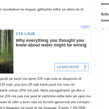
Admi
ë rezultateve ka treguar gjithashtu edhe sa ulëse do të
Rrih
Admi
garitë që kanë me qenë 105 mijë vota të diasporës të
 130 mijë, prej tyre 28 mijë kanë pasë me votu në
en kanë votuar 20% më pak, Nëse paragjykojmë që dhe e
jnë 205 më pak ose janë të vlefshme edhe këto që vijnë me
votues të cilën e kemi nda në formën gjeneroze për Lëvizjen
 e llogaritur në bazë të një historiati. E kemi 7.5% PDK-