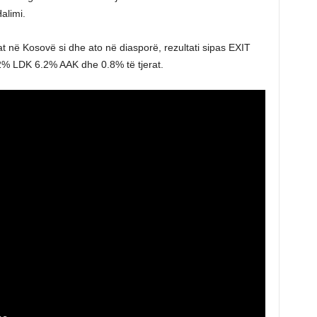
alimi.
tat në Kosovë si dhe ato në diasporë, rezultati sipas EXIT
% LDK 6.2% AAK dhe 0.8% të tjerat.