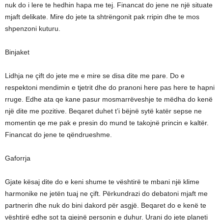
nuk do i lere te hedhin hapa me tej. Financat do jene ne një situate
mjaft delikate. Mire do jete ta shtrëngonit pak rripin dhe te mos
shpenzoni kuturu.
Binjaket
Lidhja ne çift do jete me e mire se disa dite me pare. Do e
respektoni mendimin e tjetrit dhe do pranoni here pas here te hapni
rruge. Edhe ata qe kane pasur mosmarrëveshje te mëdha do kenë
një dite me pozitive. Beqaret duhet t’i bëjnë sytë katër sepse ne
momentin qe me pak e presin do mund te takojnë princin e kaltër.
Financat do jene te qëndrueshme.
Gaforrja
Gjate kësaj dite do e keni shume te vështirë te mbani një klime
harmonike ne jetën tuaj ne çift. Përkundrazi do debatoni mjaft me
partnerin dhe nuk do bini dakord për asgjë. Beqaret do e kenë te
vështirë edhe sot ta gjejnë personin e duhur. Urani do jete planeti