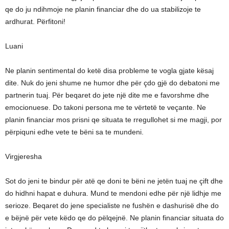
qe do ju ndihmoje ne planin financiar dhe do ua stabilizoje te
ardhurat. Përfitoni!
Luani
Ne planin sentimental do ketë disa probleme te vogla gjate kësaj
dite. Nuk do jeni shume ne humor dhe për çdo gjë do debatoni me
partnerin tuaj. Për beqaret do jete një dite me e favorshme dhe
emocionuese. Do takoni persona me te vërtetë te veçante. Ne
planin financiar mos prisni qe situata te rregullohet si me magji, por
përpiquni edhe vete te bëni sa te mundeni.
Virgjeresha
Sot do jeni te bindur për atë qe doni te bëni ne jetën tuaj ne çift dhe
do hidhni hapat e duhura. Mund te mendoni edhe për një lidhje me
serioze. Beqaret do jene specialiste ne fushën e dashurisë dhe do
e bëjnë për vete këdo qe do pëlqejnë. Ne planin financiar situata do