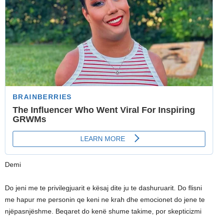
Demi
Do jeni me te privilegjuarit e kësaj dite ju te dashuruarit. Do flisni
me hapur me personin qe keni ne krah dhe emocionet do jene te
njëpasnjëshme. Beqaret do kenë shume takime, por skepticizmi