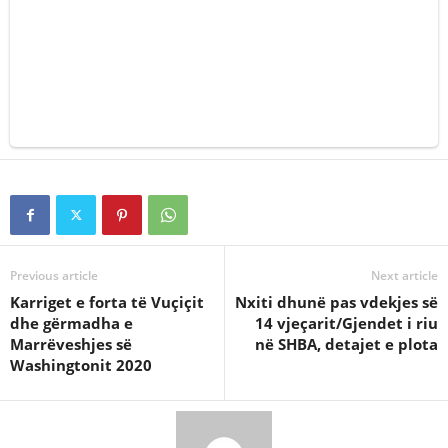
Previous article
Next article
Karriget e forta të Vuçiçit
Nxiti dhunë pas vdekjes së
dhe gërmadha e
14 vjeçarit/Gjendet i riu
Marrëveshjes së
në SHBA, detajet e plota
Washingtonit 2020