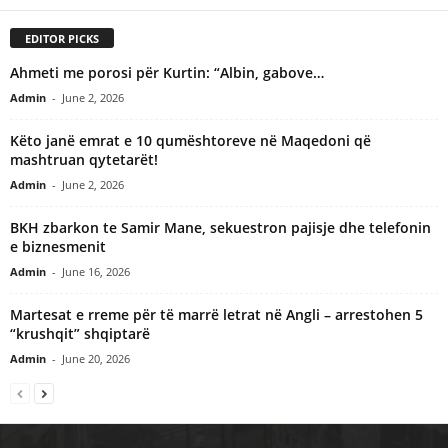
EDITOR PICKS
Ahmeti me porosi për Kurtin: “Albin, gabove…
Admin
-
June 2, 2026
Këto janë emrat e 10 qumështoreve në Maqedoni që
mashtruan qytetarët!
Admin
-
June 2, 2026
BKH zbarkon te Samir Mane, sekuestron pajisje dhe telefonin
e biznesmenit
Admin
-
June 16, 2026
Martesat e rreme për të marrë letrat në Angli – arrestohen 5
“krushqit” shqiptarë
Admin
-
June 20, 2026