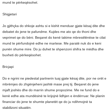
mund te përkeqësohet.
Shigjetari
Jo gjithçka do shkoje ashtu si e kishit menduar gjate kësaj dite dhe
debatet do jene te pafundme. Kujdes me ato qe do thoni dhe
veprimet qe do bëni. Beqaret do kenë takime mbresëlënëse te cilat
mund te përfundojnë edhe ne martese. Me paratë nuk do e keni
punën shume mire. Do ju duhet te shpenzoni shifra te mëdha dhe
buxheti do përkeqësohet.
Bricjapi
Do e ngrini ne piedestal partnerin tuaj gjate kësaj dite, por ne orët e
mbrëmjes do zhgënjeheni jashtë mase prej tij. Beqaret do jene
mjaft joshës dhe do marrin shume propozime. Me ne fund do e
kenë edhe ata mundësinë te krijojnë lidhjen e ëndërruar. Ne planin
financiar do jene te shumte planetët qe do ju ndihmojnë ta
stabilizoni situatën.