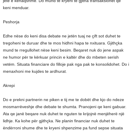
jete e kënaqshme. Do mund te kryeni te gjitha transaksionet qe
keni menduar.
Peshorja
Edhe nëse do keni disa debate ne jetën tuaj ne çift sot duhet te
tregoheni te duruar dhe te mos hidhni hapa te nxituara. Gjithçka
mund te rregullohet nëse keni besim. Beqaret nuk do jene aspak
ne humor për te kërkuar princin e kaltër dhe do mbeten serish
vetëm. Situata financiare do filloje pak nga pak te konsolidohet. Do i
menaxhoni me kujdes te ardhurat.
Akrepi
Do e prekni partnerin ne piken e tij me te dobët dhe kjo do ndeze
mosmarrëveshje dhe debate te shumta. Pranojeni qe keni gabuar.
Ata qe janë beqare nuk duhet te nguten te krijojnë menjëherë një
lidhje. Ka kohe për gjithçka. Ne planin financiar nuk duhet te
ëndërroni shume dhe te kryeni shpenzime pa fund sepse situata