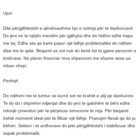
Ujori
Dite përgjithësisht e qëndrueshme kjo e sotmja për te dashuruarit.
Do jeni ne te njëjtin mendim për gjithçka dhe do hidhni edhe hapa
me tej. Edhe ata qe kane pasur një lidhje problematike do ndihen
disa me te qete. Beqaret as sot nuk do kenë fat ta gjane personin e
ëndrrave. Ne planin financiar mos shpenzoni me shume sesa ua
mban xhepi.
Peshqit
Do ndiheni me te lumtur se kurrë sot ne krahët e atij qe dashuroni.
Te dy do i shprehni ndjenjat dhe do jeni te gatshëm te bëni edhe
ndonjë çmenduri për te përjetuar emocione te reja. Për beqaret
është momenti ideal për te filluar një lidhje. Pranojini ftesat qe do ju
bëhen. Sektori i te ardhurave do jete përgjithësisht i stabilizuar dhe
aspak problematik.