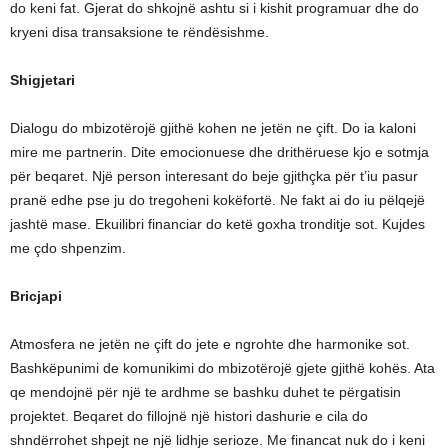
do keni fat. Gjerat do shkojnë ashtu si i kishit programuar dhe do
kryeni disa transaksione te rëndësishme.
Shigjetari
Dialogu do mbizotërojë gjithë kohen ne jetën ne çift. Do ia kaloni
mire me partnerin. Dite emocionuese dhe drithëruese kjo e sotmja
për beqaret. Një person interesant do beje gjithçka për t’iu pasur
pranë edhe pse ju do tregoheni kokëfortë. Ne fakt ai do iu pëlqejë
jashtë mase. Ekuilibri financiar do ketë goxha tronditje sot. Kujdes
me çdo shpenzim.
Bricjapi
Atmosfera ne jetën ne çift do jete e ngrohte dhe harmonike sot.
Bashkëpunimi de komunikimi do mbizotërojë gjete gjithë kohës. Ata
qe mendojnë për një te ardhme se bashku duhet te përgatisin
projektet. Beqaret do fillojnë një histori dashurie e cila do
shndërrohet shpejt ne një lidhje serioze. Me financat nuk do i keni