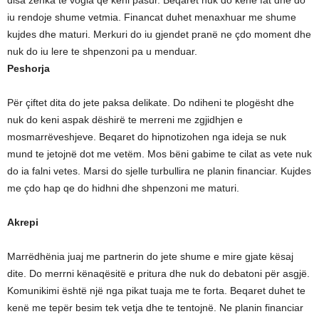
iu rendoje shume vetmia. Financat duhet menaxhuar me shume
kujdes dhe maturi. Merkuri do iu gjendet pranë ne çdo moment dhe
nuk do iu lere te shpenzoni pa u menduar.
Peshorja
Për çiftet dita do jete paksa delikate. Do ndiheni te plogësht dhe
nuk do keni aspak dëshirë te merreni me zgjidhjen e
mosmarrëveshjeve. Beqaret do hipnotizohen nga ideja se nuk
mund te jetojnë dot me vetëm. Mos bëni gabime te cilat as vete nuk
do ia falni vetes. Marsi do sjelle turbullira ne planin financiar. Kujdes
me çdo hap qe do hidhni dhe shpenzoni me maturi.
Akrepi
Marrëdhënia juaj me partnerin do jete shume e mire gjate kësaj
dite. Do merrni kënaqësitë e pritura dhe nuk do debatoni për asgjë.
Komunikimi është një nga pikat tuaja me te forta. Beqaret duhet te
kenë me tepër besim tek vetja dhe te tentojnë. Ne planin financiar