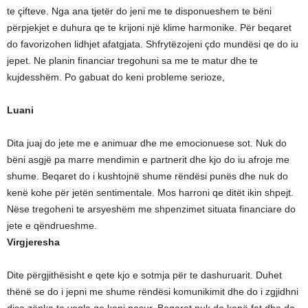
te çifteve. Nga ana tjetër do jeni me te disponueshem te bëni
përpjekjet e duhura qe te krijoni një klime harmonike. Për beqaret
do favorizohen lidhjet afatgjata. Shfrytëzojeni çdo mundësi qe do iu
jepet. Ne planin financiar tregohuni sa me te matur dhe te
kujdesshëm. Po gabuat do keni probleme serioze,
Luani
Dita juaj do jete me e animuar dhe me emocionuese sot. Nuk do
bëni asgjë pa marre mendimin e partnerit dhe kjo do iu afroje me
shume. Beqaret do i kushtojnë shume rëndësi punës dhe nuk do
kenë kohe për jetën sentimentale. Mos harroni qe ditët ikin shpejt.
Nëse tregoheni te arsyeshëm me shpenzimet situata financiare do
jete e qëndrueshme.
Virgjeresha
Dite përgjithësisht e qete kjo e sotmja për te dashuruarit. Duhet
thënë se do i jepni me shume rëndësi komunikimit dhe do i zgjidhni
disa zënka te vogla qe keni pasur. Beqaret nuk do kenë fat dhe do