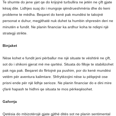
Te shumte do jene yjet qe do krijojnë turbullira ne jetën ne çift gjate
kësaj dite. Lidhjes suaj do i mungoje qëndrueshmëria dhe do keni
probleme te mëdha. Beqaret do kenë pak mundësi te takojnë
personat e duhur, megjithatë nuk duhet ta humbin shpresën deri ne
minutën e fundit. Ne planin financiar ka ardhur koha te ndiqni një
strategji strikte.
Binjaket
Nëse kohet e fundit jeni përballur me një situate te vështirë ne çift,
sot do i shikoni gjerat më me qartësi. Situata do filloje te stabilizohet
pak nga pak. Beqaret do flirtojnë pa pushim, por do kenë mundësi
vetëm për aventura kalimtare. Shfrytëzojini nëse iu pëlqejnë ose
prisni ende për një lidhje serioze. Ne planin financiar do e dini mire
çfarë hapash te hidhni qe situata te mos përkeqësohet.
Gaforrja
Qetësia do mbizotërojë gjate gjithë ditës sot ne planin sentimental