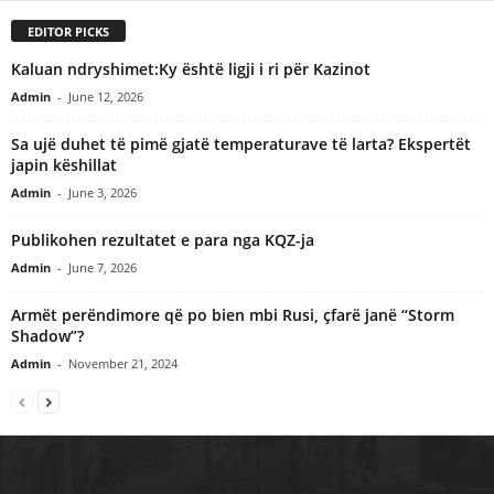
EDITOR PICKS
Kaluan ndryshimet:Ky është ligji i ri për Kazinot
Admin
-
June 12, 2026
Sa ujë duhet të pimë gjatë temperaturave të larta? Ekspertët
japin këshillat
Admin
-
June 3, 2026
Publikohen rezultatet e para nga KQZ-ja
Admin
-
June 7, 2026
Armët perëndimore që po bien mbi Rusi, çfarë janë “Storm
Shadow”?
Admin
-
November 21, 2024