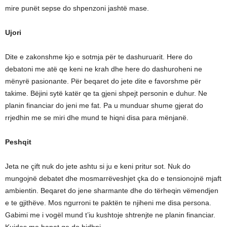
mire punët sepse do shpenzoni jashtë mase.
Ujori
Dite e zakonshme kjo e sotmja për te dashuruarit. Here do
debatoni me atë qe keni ne krah dhe here do dashuroheni ne
mënyrë pasionante. Për beqaret do jete dite e favorshme për
takime. Bëjini sytë katër qe ta gjeni shpejt personin e duhur. Ne
planin financiar do jeni me fat. Pa u munduar shume gjerat do
rrjedhin me se miri dhe mund te hiqni disa para mënjanë.
Peshqit
Jeta ne çift nuk do jete ashtu si ju e keni pritur sot. Nuk do
mungojnë debatet dhe mosmarrëveshjet çka do e tensionojnë mjaft
ambientin. Beqaret do jene sharmante dhe do tërheqin vëmendjen
e te gjithëve. Mos ngurroni te paktën te njiheni me disa persona.
Gabimi me i vogël mund t’iu kushtoje shtrenjte ne planin financiar.
Kujdes me hapat qe do hidhni.