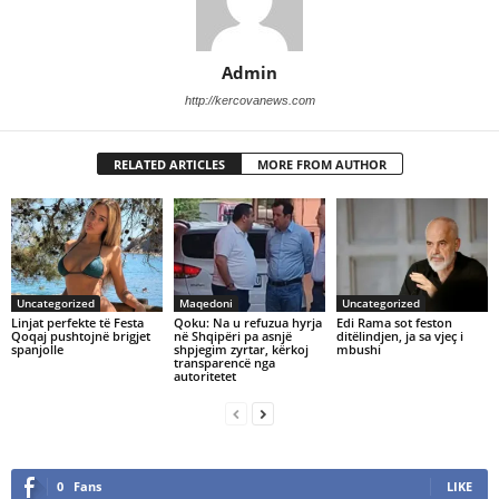
Admin
http://kercovanews.com
RELATED ARTICLES
MORE FROM AUTHOR
Uncategorized
Maqedoni
Uncategorized
Linjat perfekte të Festa
Qoku: Na u refuzua hyrja
Edi Rama sot feston
Qoqaj pushtojnë brigjet
në Shqipëri pa asnjë
ditëlindjen, ja sa vjeç i
spanjolle
shpjegim zyrtar, kërkoj
mbushi
transparencë nga
autoritetet
0
Fans
LIKE