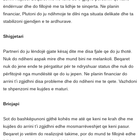
ëndërruar dhe do fillojnë me ta lidhje te sinqerta. Ne planin
financiar, Plutoni do ju ndihmoje te dilni nga situata delikate dhe ta
stabilizoni gjendjen e te ardhurave.
Shigjetari
Partneri do ju lëndojë gjate kësaj dite me disa fjale qe do ju thotë.
Nuk do ndiheni aspak mire dhe mund bini ne melankoli. Beqaret
nuk do jene ende te përgatitur për te ndryshuar status dhe nuk do
përfitojnë nga mundësitë qe do iu jepen. Ne planin financiar do
arrini t’i zgjidhni disa probleme dhe do ndiheni me te qete. Vazhdoni
te shpenzoni me kujdes e maturi.
Bricjapi
Sot do bashkëpunoni gjithë kohës me atë qe keni ne krah dhe me
kujdes do arrini t’i zgjidhni edhe mosmarrëveshjet qe keni pasur.
Beqaret jo vetëm do realizojnë takime, por do mund te fillojnë edhe