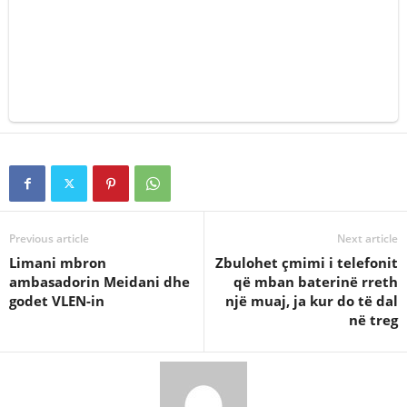
Previous article
Next article
Limani mbron
Zbulohet çmimi i telefonit
ambasadorin Meidani dhe
që mban baterinë rreth
godet VLEN-in
një muaj, ja kur do të dal
në treg