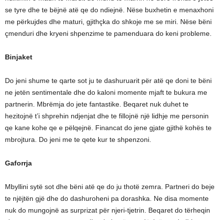
se tyre dhe te bëjnë atë qe do ndiejnë. Nëse buxhetin e menaxhoni
me përkujdes dhe maturi, gjithçka do shkoje me se miri. Nëse bëni
çmenduri dhe kryeni shpenzime te pamenduara do keni probleme.
Binjaket
Do jeni shume te qarte sot ju te dashuruarit për atë qe doni te bëni
ne jetën sentimentale dhe do kaloni momente mjaft te bukura me
partnerin. Mbrëmja do jete fantastike. Beqaret nuk duhet te
hezitojnë t’i shprehin ndjenjat dhe te fillojnë një lidhje me personin
qe kane kohe qe e pëlqejnë. Financat do jene gjate gjithë kohës te
mbrojtura. Do jeni me te qete kur te shpenzoni.
Gaforrja
Mbyllini sytë sot dhe bëni atë qe do ju thotë zemra. Partneri do beje
te njëjtën gjë dhe do dashuroheni pa dorashka. Ne disa momente
nuk do mungojnë as surprizat për njeri-tjetrin. Beqaret do tërheqin