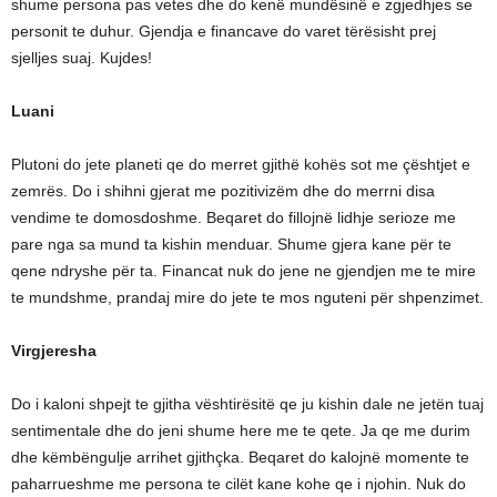
shume persona pas vetes dhe do kenë mundësinë e zgjedhjes se
personit te duhur. Gjendja e financave do varet tërësisht prej
sjelljes suaj. Kujdes!
Luani
Plutoni do jete planeti qe do merret gjithë kohës sot me çështjet e
zemrës. Do i shihni gjerat me pozitivizëm dhe do merrni disa
vendime te domosdoshme. Beqaret do fillojnë lidhje serioze me
pare nga sa mund ta kishin menduar. Shume gjera kane për te
qene ndryshe për ta. Financat nuk do jene ne gjendjen me te mire
te mundshme, prandaj mire do jete te mos nguteni për shpenzimet.
Virgjeresha
Do i kaloni shpejt te gjitha vështirësitë qe ju kishin dale ne jetën tuaj
sentimentale dhe do jeni shume here me te qete. Ja qe me durim
dhe këmbëngulje arrihet gjithçka. Beqaret do kalojnë momente te
paharrueshme me persona te cilët kane kohe qe i njohin. Nuk do