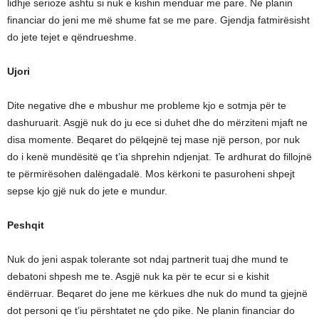
lidhje serioze ashtu si nuk e kishin menduar me pare. Ne planin
financiar do jeni me më shume fat se me pare. Gjendja fatmirësisht
do jete tejet e qëndrueshme.
Ujori
Dite negative dhe e mbushur me probleme kjo e sotmja për te
dashuruarit. Asgjë nuk do ju ece si duhet dhe do mërziteni mjaft ne
disa momente. Beqaret do pëlqejnë tej mase një person, por nuk
do i kenë mundësitë qe t’ia shprehin ndjenjat. Te ardhurat do fillojnë
te përmirësohen dalëngadalë. Mos kërkoni te pasuroheni shpejt
sepse kjo gjë nuk do jete e mundur.
Peshqit
Nuk do jeni aspak tolerante sot ndaj partnerit tuaj dhe mund te
debatoni shpesh me te. Asgjë nuk ka për te ecur si e kishit
ëndërruar. Beqaret do jene me kërkues dhe nuk do mund ta gjejnë
dot personi qe t’iu përshtatet ne çdo pike. Ne planin financiar do