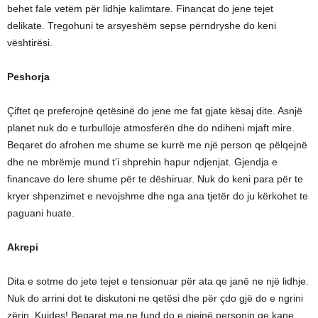
behet fale vetëm për lidhje kalimtare. Financat do jene tejet
delikate. Tregohuni te arsyeshëm sepse përndryshe do keni
vështirësi.
Peshorja
Çiftet qe preferojnë qetësinë do jene me fat gjate kësaj dite. Asnjë
planet nuk do e turbulloje atmosferën dhe do ndiheni mjaft mire.
Beqaret do afrohen me shume se kurrë me një person qe pëlqejnë
dhe ne mbrëmje mund t’i shprehin hapur ndjenjat. Gjendja e
financave do lere shume për te dëshiruar. Nuk do keni para për te
kryer shpenzimet e nevojshme dhe nga ana tjetër do ju kërkohet te
paguani huate.
Akrepi
Dita e sotme do jete tejet e tensionuar për ata qe janë ne një lidhje.
Nuk do arrini dot te diskutoni ne qetësi dhe për çdo gjë do e ngrini
zërin. Kujdes! Beqaret me ne fund do e gjejnë personin qe kane