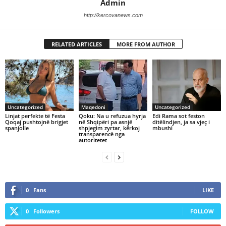
Admin
http://kercovanews.com
RELATED ARTICLES
MORE FROM AUTHOR
Uncategorized
Maqedoni
Uncategorized
Linjat perfekte të Festa
Qoku: Na u refuzua hyrja
Edi Rama sot feston
Qoqaj pushtojnë brigjet
në Shqipëri pa asnjë
ditëlindjen, ja sa vjeç i
spanjolle
shpjegim zyrtar, kërkoj
mbushi
transparencë nga
autoritetet
0
Fans
LIKE
0
Followers
FOLLOW