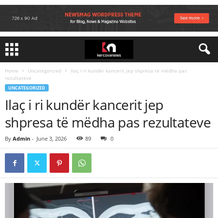
Home
Uncategorized
Ilaç i ri kundër kancerit jep shpresa të mëdha pas
rezultateve
UNCATEGORIZED
Ilaç i ri kundër kancerit jep
shpresa të mëdha pas rezultateve
By
Admin
-
June 3, 2026
89
0