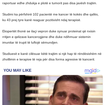
raportuar edhe zhdukja e plotë e tumorit pas disa javësh trajtim.
Studimi ka përfshirë 102 pacientë me kancer të kokës dhe qafës,
ku 43 prej tyre kanë reaguar pozitivisht ndaj terapisë.
Ekspertët thonë se ilaçi vepron duke synuar proteinat që nxisin
rritjen e qelizave kancerogjene dhe duke ndihmuar sistemin
imunitar të trupit të luftojë sëmundjen.
Studiuesit e kanë cilësuar këtë trajtim si një hap të rëndësishëm në
zhvillimin e terapive të reja për disa forma agresive të kancerit.