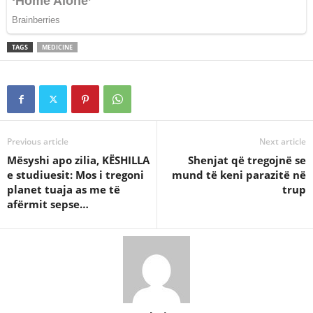
TAGS
MEDICINE
Previous article
Next article
Mësyshi apo zilia, KËSHILLA
Shenjat që tregojnë se
e studiuesit: Mos i tregoni
mund të keni parazitë në
planet tuaja as me të
trup
afërmit sepse…