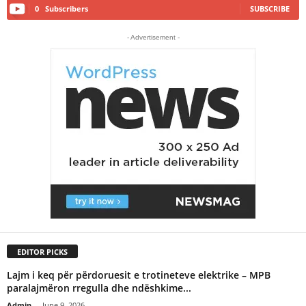
0
Subscribers
SUBSCRIBE
- Advertisement -
EDITOR PICKS
Lajm i keq për përdoruesit e trotineteve elektrike – MPB
paralajmëron rregulla dhe ndëshkime...
Admin
-
June 9, 2026