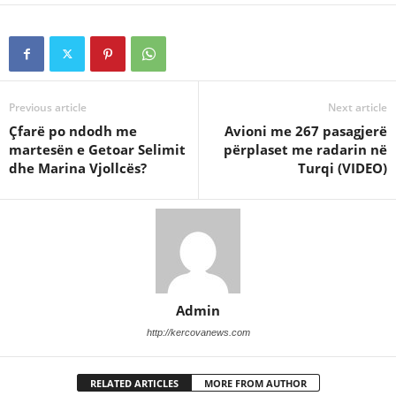
Previous article
Next article
Çfarë po ndodh me
Avioni me 267 pasagjerë
martesën e Getoar Selimit
përplaset me radarin në
dhe Marina Vjollcës?
Turqi (VIDEO)
Admin
http://kercovanews.com
RELATED ARTICLES
MORE FROM AUTHOR