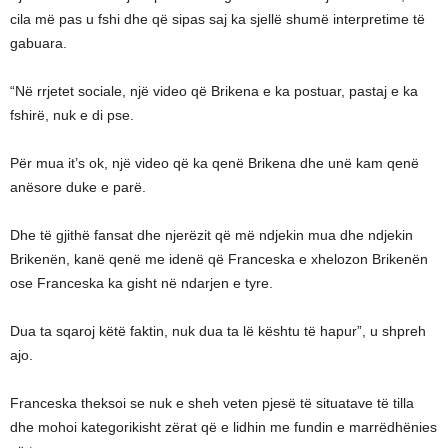
cila më pas u fshi dhe që sipas saj ka sjellë shumë interpretime të
gabuara.
“Në rrjetet sociale, një video që Brikena e ka postuar, pastaj e ka
fshirë, nuk e di pse.
Për mua it’s ok, një video që ka qenë Brikena dhe unë kam qenë
anësore duke e parë.
Dhe të gjithë fansat dhe njerëzit që më ndjekin mua dhe ndjekin
Brikenën, kanë qenë me idenë që Franceska e xhelozon Brikenën
ose Franceska ka gisht në ndarjen e tyre.
Dua ta sqaroj këtë faktin, nuk dua ta lë kështu të hapur”, u shpreh
ajo.
Franceska theksoi se nuk e sheh veten pjesë të situatave të tilla
dhe mohoi kategorikisht zërat që e lidhin me fundin e marrëdhënies