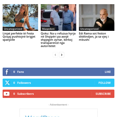
Uncategorized
Maqedoni
Uncategorized
Linjat perfekte të Festa
Qoku: Na u refuzua hyrja
Edi Rama sot feston
Qoqaj pushtojnë brigjet
në Shqipëri pa asnjë
ditëlindjen, ja sa vjeç i
spanjolle
shpjegim zyrtar, kërkoj
mbushi
transparencë nga
autoritetet
0
Fans
LIKE
0
Followers
FOLLOW
0
Subscribers
SUBSCRIBE
- Advertisement -