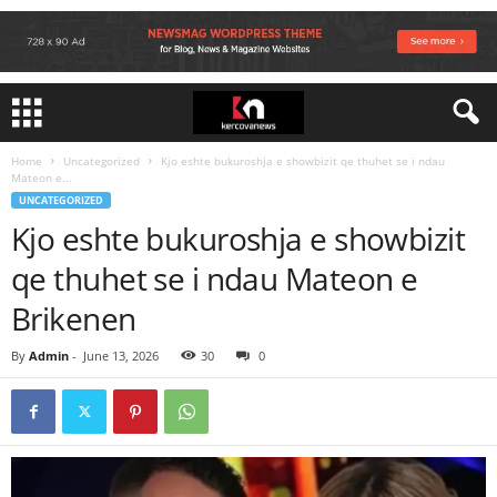
Home
Uncategorized
Kjo eshte bukuroshja e showbizit qe thuhet se i ndau
Mateon e...
UNCATEGORIZED
Kjo eshte bukuroshja e showbizit
qe thuhet se i ndau Mateon e
Brikenen
By
Admin
-
June 13, 2026
30
0