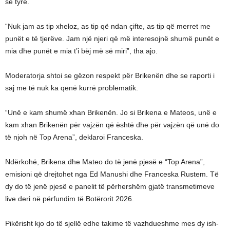
së tyre.
“Nuk jam as tip xheloz, as tip që ndan çifte, as tip që merret me
punët e të tjerëve. Jam një njeri që më interesojnë shumë punët e
mia dhe punët e mia t’i bëj më së miri”, tha ajo.
Moderatorja shtoi se gëzon respekt për Brikenën dhe se raporti i
saj me të nuk ka qenë kurrë problematik.
“Unë e kam shumë xhan Brikenën. Jo si Brikena e Mateos, unë e
kam xhan Brikenën për vajzën që është dhe për vajzën që unë do
të njoh në Top Arena”, deklaroi Franceska.
Ndërkohë, Brikena dhe Mateo do të jenë pjesë e “Top Arena”,
emisioni që drejtohet nga Ed Manushi dhe Franceska Rustem. Të
dy do të jenë pjesë e panelit të përhershëm gjatë transmetimeve
live deri në përfundim të Botërorit 2026.
Pikërisht kjo do të sjellë edhe takime të vazhdueshme mes dy ish-