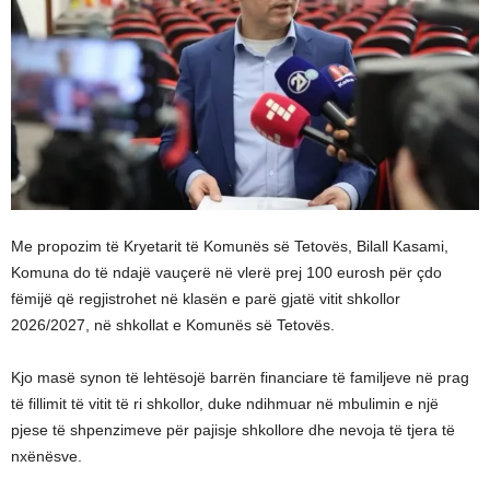
Me propozim të Kryetarit të Komunës së Tetovës, Bilall Kasami,
Komuna do të ndajë vauçerë në vlerë prej 100 eurosh për çdo
fëmijë që regjistrohet në klasën e parë gjatë vitit shkollor
2026/2027, në shkollat e Komunës së Tetovës.
Kjo masë synon të lehtësojë barrën financiare të familjeve në prag
të fillimit të vitit të ri shkollor, duke ndihmuar në mbulimin e një
pjese të shpenzimeve për pajisje shkollore dhe nevoja të tjera të
nxënësve.