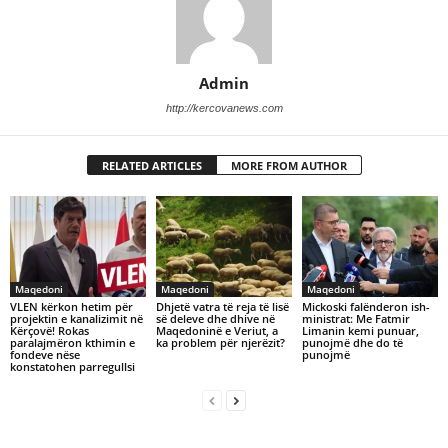
Admin
http://kercovanews.com
RELATED ARTICLES
MORE FROM AUTHOR
Maqedoni
Maqedoni
Maqedoni
VLEN kërkon hetim për
Dhjetë vatra të reja të lisë
Mickoski falënderon ish-
projektin e kanalizimit në
së deleve dhe dhive në
ministrat: Me Fatmir
Kërçovë! Rokas
Maqedoninë e Veriut, a
Limanin kemi punuar,
paralajmëron kthimin e
ka problem për njerëzit?
punojmë dhe do të
fondeve nëse
punojmë
konstatohen parregullsi