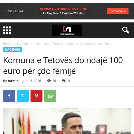
Home
Maqedoni
Komuna e Tetovës do ndajë 100 euro për çdo fëmijë
MAQEDONI
Komuna e Tetovës do ndajë 100
euro për çdo fëmijë
By
Admin
-
June 2, 2026
26
0