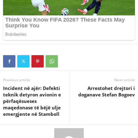
Previous article
Next article
Incident në ajër: Defekti
Arrestohet drejtori i
teknik detyron avionin e
doganave Stefan Bogoev
përfaqësueses
maqedonase të bëjë ulje
emergjente në Stamboll