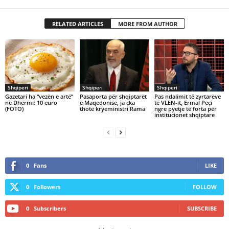
RELATED ARTICLES
MORE FROM AUTHOR
Shqiperi
Shqiperi
Shqiperi
Gazetari ha “vezën e artë”
Pasaporta për shqiptarët
Pas ndalimit të zyrtarëve
në Dhërmi: 10 euro
e Maqedonisë, ja çka
të VLEN-it, Ermal Peçi
(FOTO)
thotë kryeministri Rama
ngre pyetje të forta për
institucionet shqiptare
0
Fans
LIKE
0
Followers
FOLLOW
0
Subscribers
SUBSCRIBE