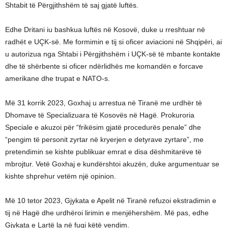
Shtabit të Përgjithshëm të saj gjatë luftës.
Edhe Dritani iu bashkua luftës në Kosovë, duke u rreshtuar në
radhët e UÇK-së. Me formimin e tij si oficer aviacioni në Shqipëri, ai
u autorizua nga Shtabi i Përgjithshëm i UÇK-së të mbante kontakte
dhe të shërbente si oficer ndërlidhës me komandën e forcave
amerikane dhe trupat e NATO-s.
Më 31 korrik 2023, Goxhaj u arrestua në Tiranë me urdhër të
Dhomave të Specializuara të Kosovës në Hagë. Prokuroria
Speciale e akuzoi për “frikësim gjatë procedurës penale” dhe
“pengim të personit zyrtar në kryerjen e detyrave zyrtare”, me
pretendimin se kishte publikuar emrat e disa dëshmitarëve të
mbrojtur. Vetë Goxhaj e kundërshtoi akuzën, duke argumentuar se
kishte shprehur vetëm një opinion.
Më 10 tetor 2023, Gjykata e Apelit në Tiranë refuzoi ekstradimin e
tij në Hagë dhe urdhëroi lirimin e menjëhershëm. Më pas, edhe
Gjykata e Lartë la në fuqi këtë vendim.