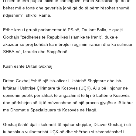
t’i bien të tëra puplat fallco të flamingove, Partia Socialiste që do të
bëhet më e fortë dhe qeverisja jonë që do të përmirësohet shumë
ndjeshëm”, shkroi Rama.
Edhe kreu i grupit parlamentar të PS-së, Taulant Balla, e quajti
Goxhajn “zëdhënës të Republikës Islamike të Iranit”, duke e
akuzuar se prej kohësh ka mbrojtur regjimin iranian dhe ka sulmuar
SHBA-në, Izraelin dhe Shqipërinë.
Kush është Dritan Goxhaj
Dritan Goxhaj është një ish-oficer i Ushtrisë Shqiptare dhe ish-
luftëtar i Ushtrisë Çlirimtare të Kosovës (UÇK). Ai u bë i njohur në
opinionin publik për shkak të angazhimit të tij në Luftën e Kosovës
dhe përfshirjes së tij të mëvonshme në një proces gjyqësor të lidhur
me Dhomat e Specializuara të Kosovës në Hagë.
Goxhaj është djali i kolonelit të njohur shqiptar, Dilaver Goxhaj, i cili
iu bashkua vullnetarisht UÇK-së dhe shërbeu si zëvendësshef i