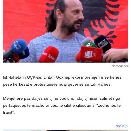
Screenshot
Ish-luftëtari i UÇK-së, Dritan Goxhaj, lexoi mbrëmjen e së hënës
pesë kërkesat e protestuesve ndaj qeverisë së Edi Ramës.
Menjëherë pas daljes së tij në podium, ndaj tij nisën sulmet nga
përfaqësues të mazhorancës, të cilët e cilësuan si “zëdhënës të
Iranit”.