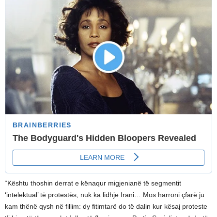
“Kështu thoshin derrat e kënaqur migjenianë të segmentit
‘intelektual’ të protestës, nuk ka lidhje Irani… Mos harroni çfarë ju
kam thënë qysh në fillim: dy fitimtarë do të dalin kur kësaj proteste