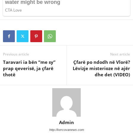
Previous article
Next article
Taravari ia bën “me sy”
Çfarë po ndodh në Vlorë?
prap qeverisë, ja çfarë
Lëvizje misterioze në ajër
thotë
dhe det (VIDEO)
Admin
http://kercovanews.com