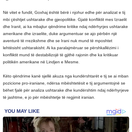
Në vitet e fundit, Goxhaj është bërë i njohur edhe për analizat e tij
mbi çështjet ushtarake dhe gjeopolitike. Gjatë konfliktit mes Izraelit
dhe Iranit, ai ka mbajtur qëndrime kritike ndaj ndërhyrjes ushtarake
amerikane dhe izraelite, duke argumentuar se ajo përbën një
aventurë të rrezikshme dhe se Irani nuk mund të mposhtet
lehtësisht ushtarakisht. Ai ka paralajmëruar se përshkallëzimi i
konfliktit mund të destabilizojë të gjithë rajonin dhe ka kritikuar
politikën amerikane në Lindjen e Mesme.
Këto qëndrime kanë sjellë akuza nga kundërshtarët e tij se ai mban
pozicione pro-iraniane, ndërsa mbështetësit e tij argumentojnë se
bëhet fjalë për analiza ushtarake dhe kundërshtim ndaj ndërhyrjeve
të jashtme, e jo për mbështetje të regjimit iranian.