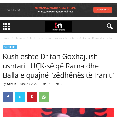
Home
Shqiperi
Kush është Dritan Goxhaj, ish-ushtari i UÇK-së që Rama dhe Balla
e...
SHQIPERI
Kush është Dritan Goxhaj, ish-
ushtari i UÇK-së që Rama dhe
Balla e quajnë “zëdhënës të Iranit”
By
Admin
-
June 23, 2026
18
0