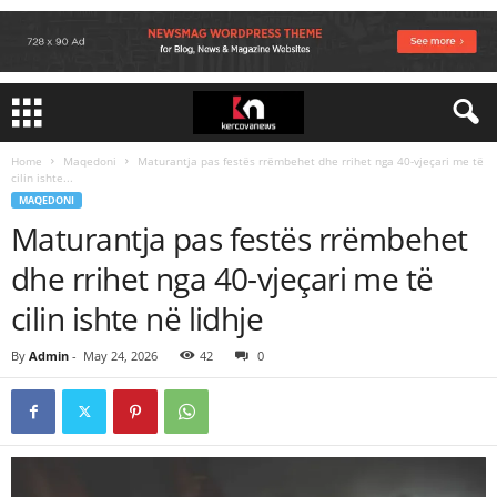
Home
Maqedoni
Maturantja pas festës rrëmbehet dhe rrihet nga 40-vjeçari me të
cilin ishte...
MAQEDONI
Maturantja pas festës rrëmbehet
dhe rrihet nga 40-vjeçari me të
cilin ishte në lidhje
By
Admin
-
May 24, 2026
42
0