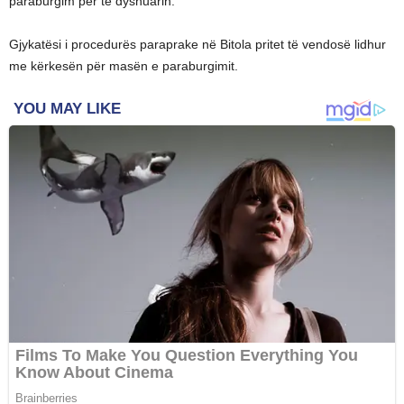
paraburgim për të dyshuarin.
Gjykatësi i procedurës paraprake në Bitola pritet të vendosë lidhur
me kërkesën për masën e paraburgimit.