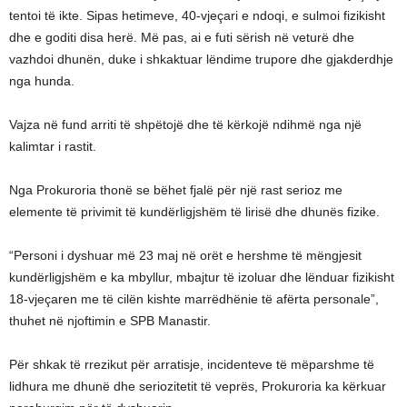
tentoi të ikte. Sipas hetimeve, 40-vjeçari e ndoqi, e sulmoi fizikisht
dhe e goditi disa herë. Më pas, ai e futi sërish në veturë dhe
vazhdoi dhunën, duke i shkaktuar lëndime trupore dhe gjakderdhje
nga hunda.
Vajza në fund arriti të shpëtojë dhe të kërkojë ndihmë nga një
kalimtar i rastit.
Nga Prokuroria thonë se bëhet fjalë për një rast serioz me
elemente të privimit të kundërligjshëm të lirisë dhe dhunës fizike.
“Personi i dyshuar më 23 maj në orët e hershme të mëngjesit
kundërligjshëm e ka mbyllur, mbajtur të izoluar dhe lënduar fizikisht
18-vjeçaren me të cilën kishte marrëdhënie të afërta personale”,
thuhet në njoftimin e SPB Manastir.
Për shkak të rrezikut për arratisje, incidenteve të mëparshme të
lidhura me dhunë dhe seriozitetit të veprës, Prokuroria ka kërkuar