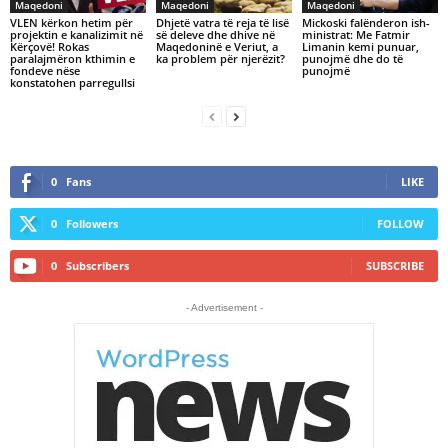
Maqedoni
Maqedoni
Maqedoni
VLEN kërkon hetim për
Dhjetë vatra të reja të lisë
Mickoski falënderon ish-
projektin e kanalizimit në
së deleve dhe dhive në
ministrat: Me Fatmir
Kërçovë! Rokas
Maqedoninë e Veriut, a
Limanin kemi punuar,
paralajmëron kthimin e
ka problem për njerëzit?
punojmë dhe do të
fondeve nëse
punojmë
konstatohen parregullsi
0
Fans
LIKE
0
Followers
FOLLOW
0
Subscribers
SUBSCRIBE
- Advertisement -