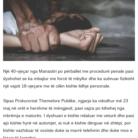
Një 40-vjeçar nga Manastiri po përballet me procedurë penale pasi
dyshohet se ka mbajtur me forcë të mbyllur dhe ka sulmuar fizikisht
një vajzë 18-vjeçare me të cilën kishte lidhje personale.
Sipas Prokurorisë Themelore Publike, ngjarja ka ndodhur më 23
maj në orët e hershme të mëngjesit, pasi vajza po kthehej nga
mbrëmja e maturës. I dyshuari e kishte ndaluar me veturë dhe pasi
ajo kishte hyrë në automjet, ai nuk e kishte dërguar në shtëpi, por
kishte vazhduar të voziste duke ia marrë telefonin dhe duke mos e
lejuar të largohej.