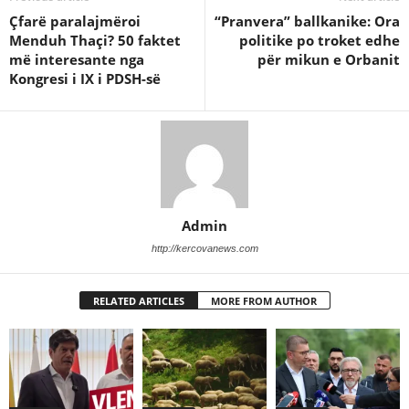
Çfarë paralajmëroi
“Pranvera” ballkanike: Ora
Menduh Thaçi? 50 faktet
politike po troket edhe
më interesante nga
për mikun e Orbanit
Kongresi i IX i PDSH-së
Admin
http://kercovanews.com
RELATED ARTICLES
MORE FROM AUTHOR