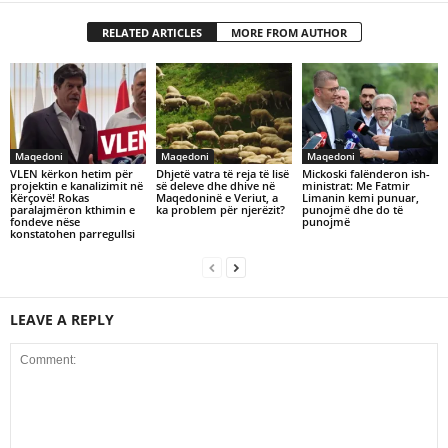
RELATED ARTICLES
MORE FROM AUTHOR
Maqedoni
Maqedoni
Maqedoni
VLEN kërkon hetim për
Dhjetë vatra të reja të lisë
Mickoski falënderon ish-
projektin e kanalizimit në
së deleve dhe dhive në
ministrat: Me Fatmir
Kërçovë! Rokas
Maqedoninë e Veriut, a
Limanin kemi punuar,
paralajmëron kthimin e
ka problem për njerëzit?
punojmë dhe do të
fondeve nëse
punojmë
konstatohen parregullsi
LEAVE A REPLY