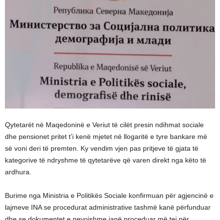
Qytetarët në Maqedoninë e Veriut të cilët presin ndihmat sociale
dhe pensionet pritet t’i kenë mjetet në llogaritë e tyre bankare më
së voni deri të premten. Ky vendim vjen pas pritjeve të gjata të
kategorive të ndryshme të qytetarëve që varen direkt nga këto të
ardhura.
Burime nga Ministria e Politikës Sociale konfirmuan për agjencinë e
lajmeve INA se procedurat administrative tashmë kanë përfunduar
dhe se dokumentet e nevojshme janë proceduar më tej për