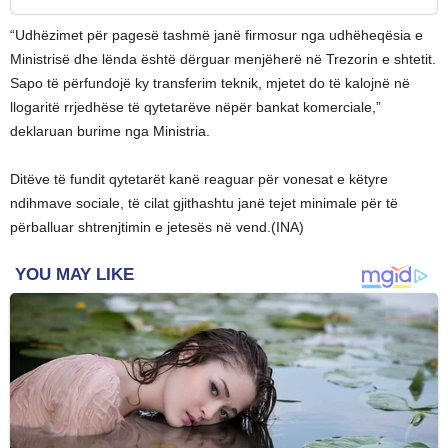
“Udhëzimet për pagesë tashmë janë firmosur nga udhëheqësia e
Ministrisë dhe lënda është dërguar menjëherë në Trezorin e shtetit.
Sapo të përfundojë ky transferim teknik, mjetet do të kalojnë në
llogaritë rrjedhëse të qytetarëve nëpër bankat komerciale,”
deklaruan burime nga Ministria.
Ditëve të fundit qytetarët kanë reaguar për vonesat e këtyre
ndihmave sociale, të cilat gjithashtu janë tejet minimale për të
përballuar shtrenjtimin e jetesës në vend.(INA)