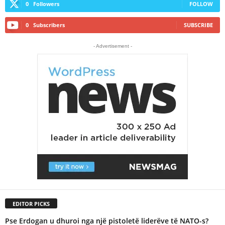
0
Followers
FOLLOW
0
Subscribers
SUBSCRIBE
- Advertisement -
EDITOR PICKS
Pse Erdogan u dhuroi nga një pistoletë liderëve të NATO-s?