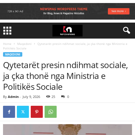
Home
Maqedoni
Qytetarët presin ndihmat sociale, ja çka thonë nga Ministria e
Politikës Sociale
MAQEDONI
Qytetarët presin ndihmat sociale,
ja çka thonë nga Ministria e
Politikës Sociale
By
Admin
-
July 9, 2026
25
0