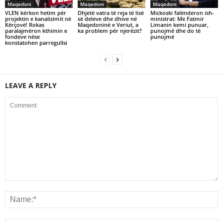
Maqedoni
Maqedoni
Maqedoni
VLEN kërkon hetim për
Dhjetë vatra të reja të lisë
Mickoski falënderon ish-
projektin e kanalizimit në
së deleve dhe dhive në
ministrat: Me Fatmir
Kërçovë! Rokas
Maqedoninë e Veriut, a
Limanin kemi punuar,
paralajmëron kthimin e
ka problem për njerëzit?
punojmë dhe do të
fondeve nëse
punojmë
konstatohen parregullsi
LEAVE A REPLY