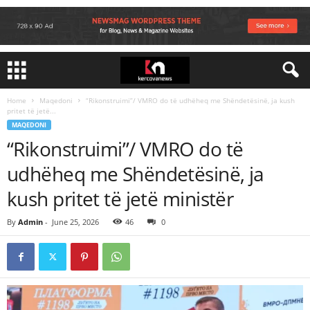
Home
Maqedoni
“Rikonstruimi”/ VMRO do të udhëheq me Shëndetësinë, ja kush
pritet të jetë...
MAQEDONI
“Rikonstruimi”/ VMRO do të
udhëheq me Shëndetësinë, ja
kush pritet të jetë ministër
By
Admin
-
June 25, 2026
46
0