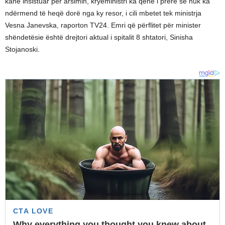
kanë insistuar për arsimin, kryeministri ka qenë i prerë se nuk ka
ndërmend të heqë dorë nga ky resor, i cili mbetet tek ministrja
Vesna Janevska, raporton TV24. Emri që përflitet për minister
shëndetësie është drejtori aktual i spitalit 8 shtatori, Sinisha
Stojanoski.