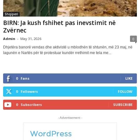
Shqiperi
BIRN: Ja kush fshihet pas inevstimit në
Zvërnec
Admin
-
May 31, 2026
0
Dhjetëra banorë vendas dhe aktivistë u mblodhën të shtunën, më 23 maj, në
lagunën e Nartës për të protestuar kundër rrethimit me tela me...
0
Fans
LIKE
0
Followers
FOLLOW
0
Subscribers
SUBSCRIBE
- Advertisement -