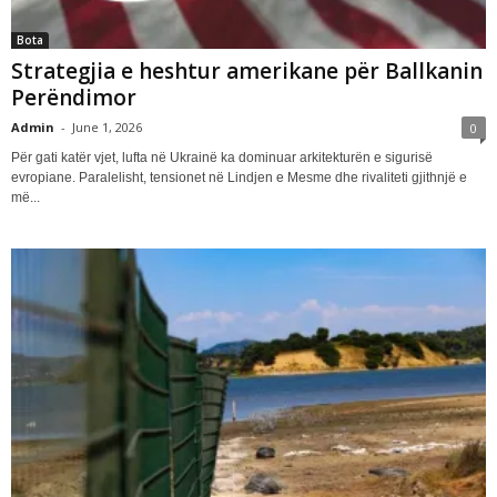
Bota
Strategjia e heshtur amerikane për Ballkanin
Perëndimor
Admin
-
June 1, 2026
0
Për gati katër vjet, lufta në Ukrainë ka dominuar arkitekturën e sigurisë
evropiane. Paralelisht, tensionet në Lindjen e Mesme dhe rivaliteti gjithnjë e
më...