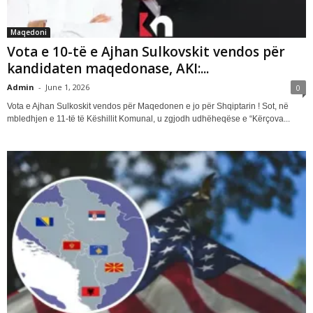
Maqedoni
Vota e 10-të e Ajhan Sulkovskit vendos për
kandidaten maqedonase, AKI:...
Admin
-
June 1, 2026
0
Vota e Ajhan Sulkoskit vendos për Maqedonen e jo për Shqiptarin ! Sot, në
mbledhjen e 11-të të Këshillit Komunal, u zgjodh udhëheqëse e “Kërçova...