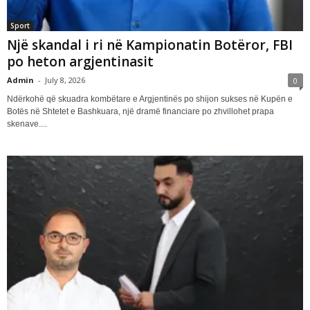
Sport
Një skandal i ri në Kampionatin Botëror, FBI
po heton argjentinasit
Admin
-
July 8, 2026
0
Ndërkohë që skuadra kombëtare e Argjentinës po shijon sukses në Kupën e
Botës në Shtetet e Bashkuara, një dramë financiare po zhvillohet prapa
skenave....