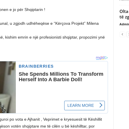
nen e jo për Shqiptarin !
Olta
të z
munal, u zgjodh udhëheqëse e “Kërçova Projekt” Milena
Admi
ë, kishim emrin e një profesionisti shqiptar, propozimi ynë
roi po vota e Ajhanit , Veprimet e kryesuesit të Këshillit
son votën shqiptare me të cilën u bë këshilltar, por