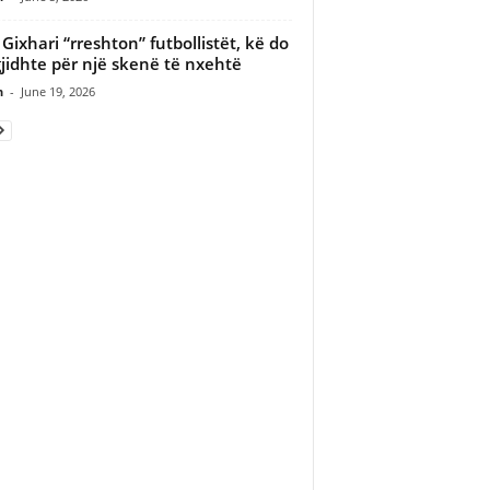
 Gixhari “rreshton” futbollistët, kë do
gjidhte për një skenë të nxehtë
n
-
June 19, 2026