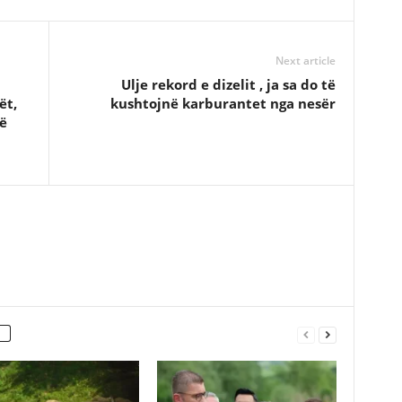
Next article
Ulje rekord e dizelit , ja sa do të
ët,
kushtojnë karburantet nga nesër
ë