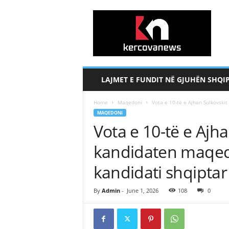
k
e
r
c
o
v
a
LAJMET E FUNDIT NË GJUHËN SHQI
n
e
Home
Maqedoni
Vota e 10-të e Ajhan Sulkovski
w
MAQEDONI
s
Vota e 10-të e Ajh
.
c
kandidaten maqedo
o
m
kandidati shqiptar
By
Admin
-
June 1, 2026
108
0