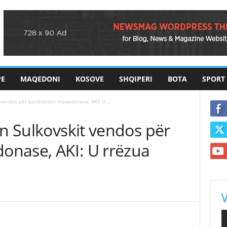
PE
MAQEDONI
KOSOVE
SHQIPERI
BOTA
SPORT
t vendos për kandidaten maqedonase, AKI: U...
an Sulkovskit vendos për
nase, AKI: U rrëzua