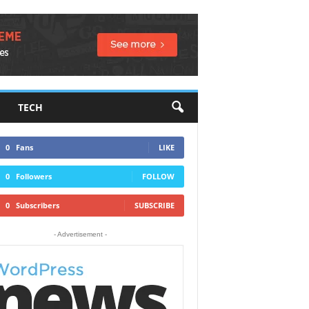
TECH
0
Fans
LIKE
0
Followers
FOLLOW
0
Subscribers
SUBSCRIBE
- Advertisement -