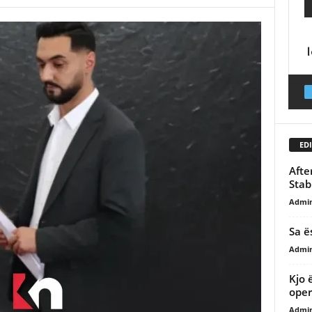
EDI
Afte
Stab
Admi
Sa ë
Admi
Kjo 
oper
Admi