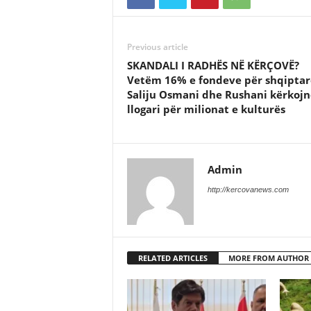
Previous article
SKANDALI I RADHËS NË KËRÇOVË?
Vetëm 16% e fondeve për shqiptar
Saliju Osmani dhe Rushani kërkojn
llogari për milionat e kulturës
Admin
http://kercovanews.com
RELATED ARTICLES
MORE FROM AUTHOR