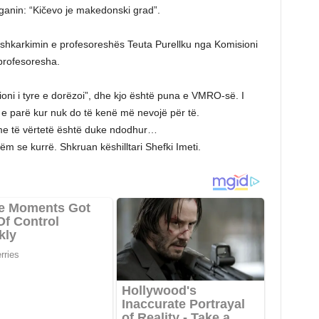
anin: “Kičevo je makedonski grad”.
shkarkimin e profesoreshës Teuta Purellku nga Komisioni
profesoresha.
ioni i tyre e dorëzoi”, dhe kjo është puna e VMRO-së. I
n e parë kur nuk do të kenë më nevojë për të.
me të vërtetë është duke ndodhur…
m se kurrë. Shkruan këshilltari Shefki Imeti.