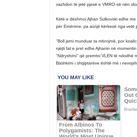
vazhdon të jetë pjesë e VMRO-së nën slog
Këtë e dëshmoi Ajhan Sulkovski edhe me 
për Emërime, pa asnjë kërkesë nga vetë 
“Boll jemi munduar ta mbrojmë, por koalic
njëjti fat e pret edhe Ajhanin në momenti
“Ndryshimi” që premtoi VLEN të ndodhë 
Bashkimi i shqiptarëve është më i nevojshë