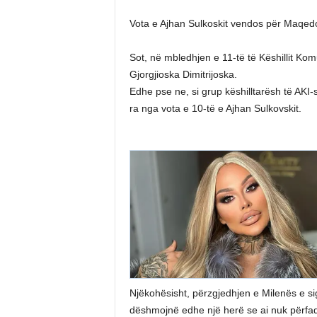
Vota e Ajhan Sulkoskit vendos për Maqedo
Sot, në mbledhjen e 11-të të Këshillit Ko
Gjorgjioska Dimitrijoska.
Edhe pse ne, si grup këshilltarësh të AKI-s
ra nga vota e 10-të e Ajhan Sulkovskit.
Njëkohësisht, përzgjedhjen e Milenës e sigu
dëshmojnë edhe një herë se ai nuk përfaqë