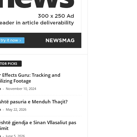
TOR PICKS
r Effects Guru: Tracking and
ilizing Footage
n
-
November 10, 2024
shtë pasuria e Menduh Thaçit?
n
-
May 22, 2026
është gjendja e Sinan Vllasaliut pas
imit
n
-
June 5, 2026