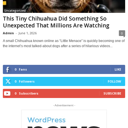
Uncategorized
This Tiny Chihuahua Did Something So
Unexpected That Millions Are Watching
Admin
-
June 1, 2026
0
A small Chihuahua known online as “Little Menace” is quickly becoming one of
the internet’s most talked-about dogs after a series of hilarious videos...
0
Fans
LIKE
0
Followers
FOLLOW
0
Subscribers
SUBSCRIBE
- Advertisement -