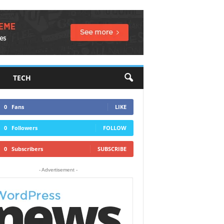
TECH
0
Fans
LIKE
0
Followers
FOLLOW
0
Subscribers
SUBSCRIBE
- Advertisement -