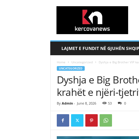
k
e
r
c
o
v
a
LAJMET E FUNDIT NË GJUHËN SHQI
n
e
Home
Uncategorized
Dyshja e Big Brother VIP ka
w
UNCATEGORIZED
s
Dyshja e Big Brot
.
c
krahët e njëri-tjetr
o
m
By
Admin
-
June 8, 2026
53
0