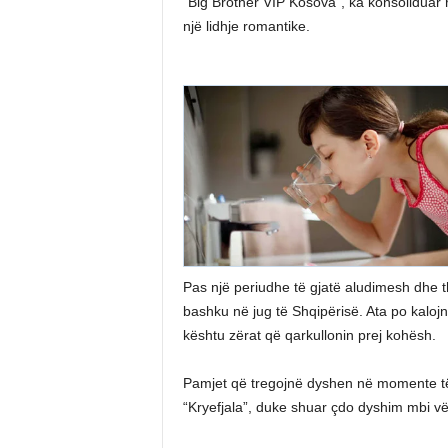
“Big Brother VIP Kosova”, ka konsoliduar r
një lidhje romantike.
Pas një periudhe të gjatë aludimesh dhe t
bashku në jug të Shqipërisë. Ata po kalojn
kështu zërat që qarkullonin prej kohësh.
Pamjet që tregojnë dyshen në momente të a
“Kryefjala”, duke shuar çdo dyshim mbi vërt