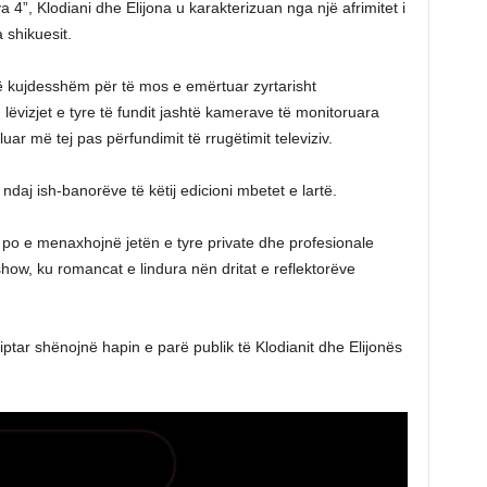
 4”, Klodiani dhe Elijona u karakterizuan nga një afrimitet i
 shikuesit.
 kujdesshëm për të mos e emërtuar zyrtarisht
 lëvizjet e tyre të fundit jashtë kamerave të monitoruara
ar më tej pas përfundimit të rrugëtimit televiziv.
ndaj ish-banorëve të këtij edicioni mbetet e lartë.
i po e menaxhojnë jetën e tyre private dhe profesionale
how, ku romancat e lindura nën dritat e reflektorëve
tar shënojnë hapin e parë publik të Klodianit dhe Elijonës