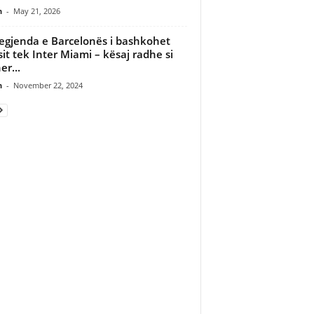
n
-
May 21, 2026
legjenda e Barcelonës i bashkohet
it tek Inter Miami – kësaj radhe si
er...
n
-
November 22, 2024