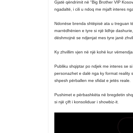
Gjatë qëndrimit në “Big Brother VIP Kosova
ngadaltë, i cili u ndoq me mjaft interes nga
Ndonëse brenda shtëpisë ata u treguan të
marrëdhënien e tyre si një lidhje dashurie,
dëshmojnë se ndjenjat mes tyre janë zhvillu
Ky zhvillim vjen në një kohë kur vëmendja 
Publiku shqiptar po ndjek me interes se s
personazhet e dalë nga ky format reality s
shpesh përballen me sfidat e jetës reale.
Pushimet e përbashkëta në bregdetin shqip
si një çift i konsoliduar i showbiz-it.