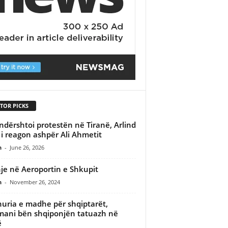
TOR PICKS
ndërshtoi protestën në Tiranë, Arlind
 i reagon ashpër Ali Ahmetit
n
-
June 26, 2026
je në Aeroportin e Shkupit
n
-
November 26, 2024
uria e madhe për shqiptarët,
mani bën shqiponjën tatuazh në
ë