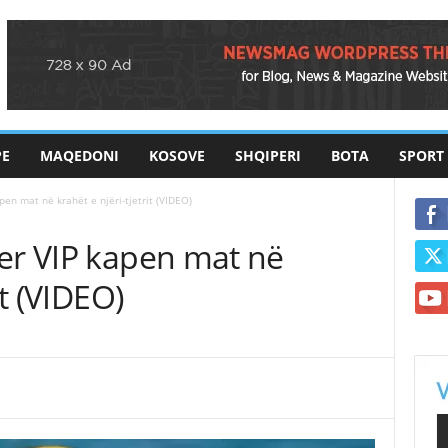
PE
MAQEDONI
KOSOVE
SHQIPERI
BOTA
SPORT
pen mat në krahët e njëri-tjetrit (VIDEO)
her VIP kapen mat në
it (VIDEO)