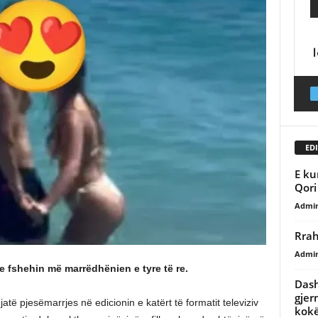
EDI
E ku
Qori
Admi
Rrah
Admi
e fshehin më marrëdhënien e tyre të re.
Dash
gjer
jatë pjesëmarrjes në edicionin e katërt të formatit televiziv
kok