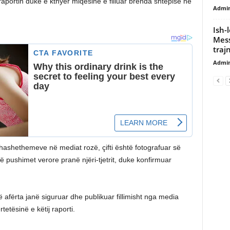
aportin duke e kthyer miqësinë e filluar brenda shtëpisë në
Admi
Ish-
Mess
trajn
Admi
hashethemeve në mediat rozë, çifti është fotografuar së
ë pushimet verore pranë njëri-tjetrit, duke konfirmuar
fërta janë siguruar dhe publikuar fillimisht nga media
etësinë e këtij raporti.