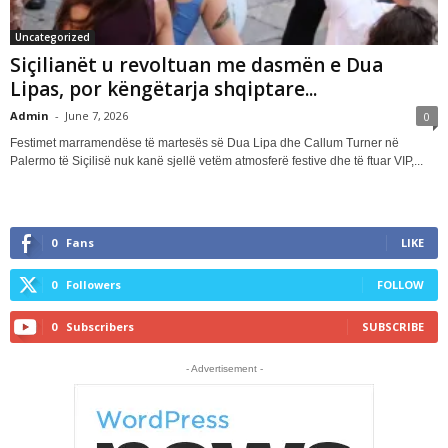
Uncategorized
Siçilianët u revoltuan me dasmën e Dua
Lipas, por këngëtarja shqiptare...
Admin
-
June 7, 2026
0
Festimet marramendëse të martesës së Dua Lipa dhe Callum Turner në
Palermo të Siçilisë nuk kanë sjellë vetëm atmosferë festive dhe të ftuar VIP,...
0
Fans
LIKE
0
Followers
FOLLOW
0
Subscribers
SUBSCRIBE
- Advertisement -