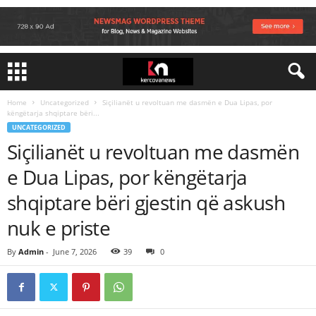
Home
Uncategorized
Siçilianët u revoltuan me dasmën e Dua Lipas, por
këngëtarja shqiptare bëri...
UNCATEGORIZED
Siçilianët u revoltuan me dasmën
e Dua Lipas, por këngëtarja
shqiptare bëri gjestin që askush
nuk e priste
By
Admin
-
June 7, 2026
39
0