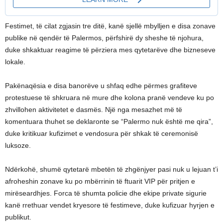
Festimet, të cilat zgjasin tre ditë, kanë sjellë mbylljen e disa zonave
publike në qendër të Palermos, përfshirë dy sheshe të njohura,
duke shkaktuar reagime të përziera mes qytetarëve dhe bizneseve
lokale.
Pakënaqësia e disa banorëve u shfaq edhe përmes grafiteve
protestuese të shkruara në mure dhe kolona pranë vendeve ku po
zhvillohen aktivitetet e dasmës. Një nga mesazhet më të
komentuara thuhet se deklaronte se “Palermo nuk është me qira”,
duke kritikuar kufizimet e vendosura për shkak të ceremonisë
luksoze.
Ndërkohë, shumë qytetarë mbetën të zhgënjyer pasi nuk u lejuan t’i
afroheshin zonave ku po mbërrinin të ftuarit VIP për pritjen e
mirëseardhjes. Forca të shumta policie dhe ekipe private sigurie
kanë rrethuar vendet kryesore të festimeve, duke kufizuar hyrjen e
publikut.