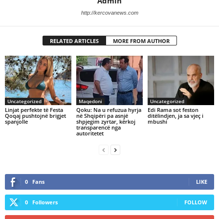
Admin
http://kercovanews.com
RELATED ARTICLES
MORE FROM AUTHOR
Uncategorized
Maqedoni
Uncategorized
Linjat perfekte të Festa
Qoku: Na u refuzua hyrja
Edi Rama sot feston
Qoqaj pushtojnë brigjet
në Shqipëri pa asnjë
ditëlindjen, ja sa vjeç i
spanjolle
shpjegim zyrtar, kërkoj
mbushi
transparencë nga
autoritetet
0
Fans
LIKE
0
Followers
FOLLOW