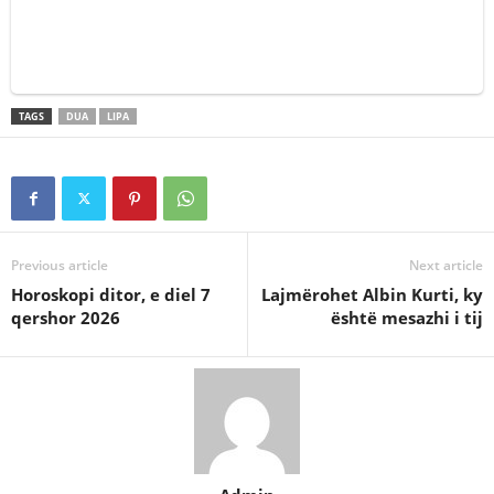
TAGS
DUA
LIPA
Previous article
Next article
Horoskopi ditor, e diel 7
Lajmërohet Albin Kurti, ky
qershor 2026
është mesazhi i tij