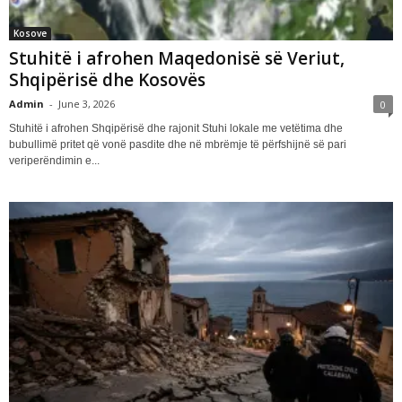
Kosove
Stuhitë i afrohen Maqedonisë së Veriut,
Shqipërisë dhe Kosovës
Admin
-
June 3, 2026
0
Stuhitë i afrohen Shqipërisë dhe rajonit Stuhi lokale me vetëtima dhe
bubullimë pritet që vonë pasdite dhe në mbrëmje të përfshijnë së pari
veriperëndimin e...