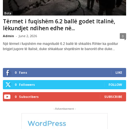
Bota
Tërmet i fuqishëm 6.2 ballë godet Italinë,
lëkundjet ndihen edhe në...
Admin
-
June 2, 2026
0
Një tërmet i fuqishëm me magnitudë 6.2 ballë të shkallës Rihter ka goditur
brigjet jugore të Italisë, duke shkaktuar shqetësim te banorët dhe duke...
0
Fans
LIKE
0
Followers
FOLLOW
0
Subscribers
SUBSCRIBE
- Advertisement -