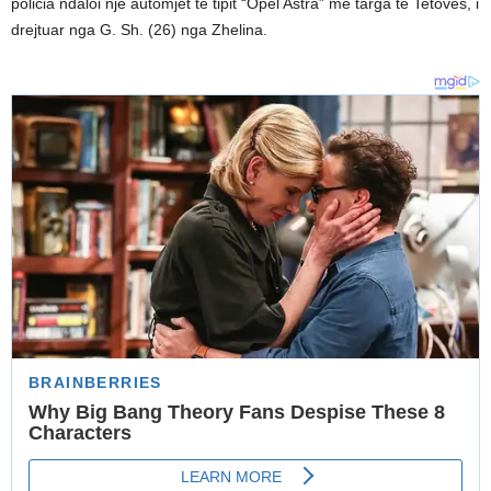
policia ndaloi një automjet të tipit “Opel Astra” me targa të Tetovës, i
drejtuar nga G. Sh. (26) nga Zhelina.