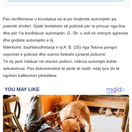
Pas verifikimeve u konstatua se ai po drejtonte automjetin pa
patentë shoferi. Gjatë tentativës së policisë për ta privuar nga liria
dhe për t’ia konfiskuar automjetin, G. Sh. u soll në mënyrë agresive
dhe godiste automjetin e tij.
Ndërkohë, bashkëudhëtarja e tij A. B. (25) nga Tetova pengoi
veprimet e policisë dhe sulmoi fizikisht zyrtarët policorë.
Të dy janë ndaluar në stacion policor, ndërsa automjeti është
sekuestruar. Pas dokumentimit të plotë të rastit, ndaj tyre do të
ngrihen kallëzimet përkatëse.