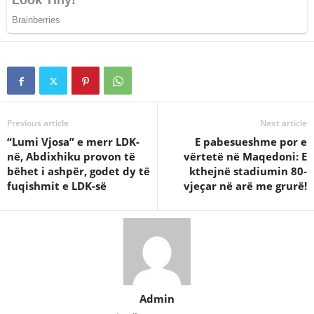
Previous article
Next article
“Lumi Vjosa” e merr LDK-
E pabesueshme por e
në, Abdixhiku provon të
vërtetë në Maqedoni: E
bëhet i ashpër, godet dy të
kthejnë stadiumin 80-
fuqishmit e LDK-së
vjeçar në arë me grurë!
Admin