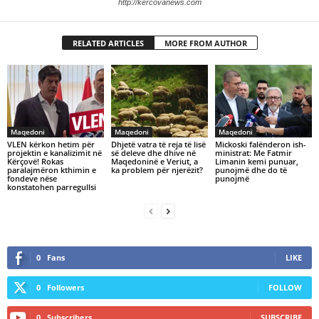
http://kercovanews.com
RELATED ARTICLES
MORE FROM AUTHOR
Maqedoni
Maqedoni
Maqedoni
VLEN kërkon hetim për
Dhjetë vatra të reja të lisë
Mickoski falënderon ish-
projektin e kanalizimit në
së deleve dhe dhive në
ministrat: Me Fatmir
Kërçovë! Rokas
Maqedoninë e Veriut, a
Limanin kemi punuar,
paralajmëron kthimin e
ka problem për njerëzit?
punojmë dhe do të
fondeve nëse
punojmë
konstatohen parregullsi
0
Fans
LIKE
0
Followers
FOLLOW
0
Subscribers
SUBSCRIBE