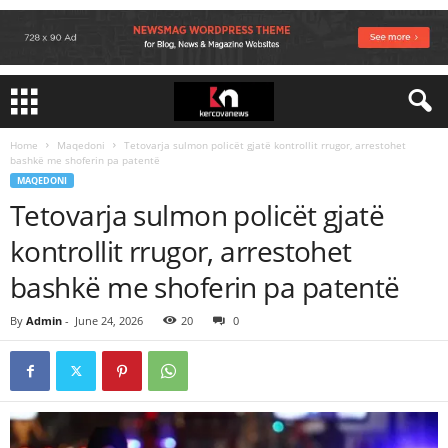
Home
Maqedoni
Tetovarja sulmon policët gjatë kontrollit rrugor, arrestohet
bashkë me shoferin pa patentë
MAQEDONI
Tetovarja sulmon policët gjatë
kontrollit rrugor, arrestohet
bashkë me shoferin pa patentë
By
Admin
-
June 24, 2026
20
0