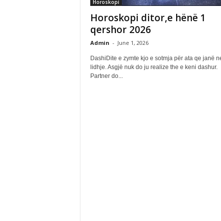
Horoskopi
Horoskopi ditor,e hënë 1
qershor 2026
Admin
-
June 1, 2026
DashiDite e zymte kjo e sotmja për ata qe janë n
lidhje. Asgjë nuk do ju realize the e keni dashur.
Partner do...