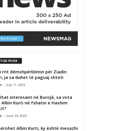
ITOR PICKS
i rrit dëmshpërblimin për Ziadin
n, ja sa duhet të paguaj shteti
n
-
July 11, 2026
ltat interesant në Burojë, sa vota
 Albin Kurti në fshatin e Hashim
it?
n
-
June 14, 2026
ërohet Albin Kurti, ky është mesazhi