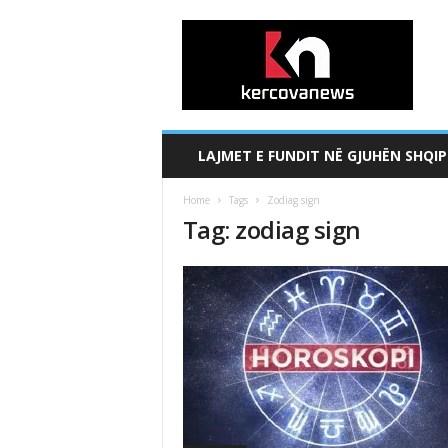
k
e
r
c
o
v
a
LAJMET E FUNDIT NË GJUHËN SHQIP
n
e
Home
Tags
Zodiag sign
w
Tag: zodiag sign
s
.
c
o
m