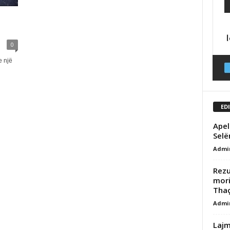
0
e një
ED
Apel
Selë
Admi
Rezu
mori
Thaç
Admi
Lajm