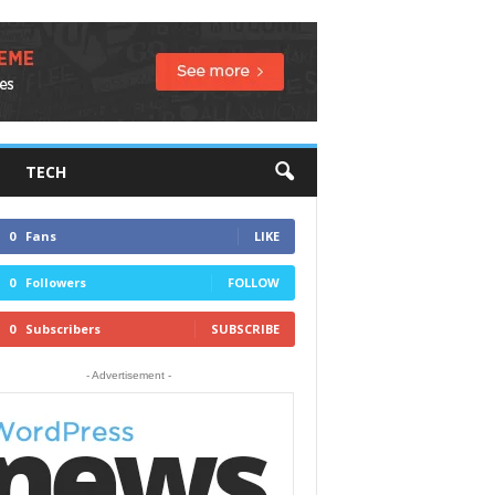
TECH
0
Fans
LIKE
0
Followers
FOLLOW
0
Subscribers
SUBSCRIBE
- Advertisement -