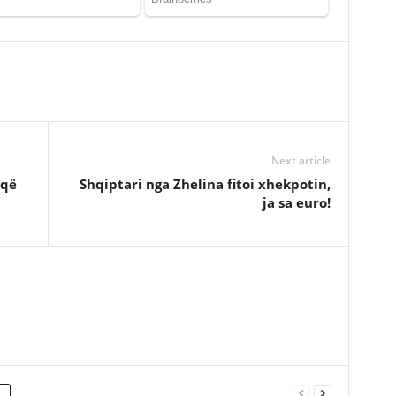
Next article
 që
Shqiptari nga Zhelina fitoi xhekpotin,
ja sa euro!