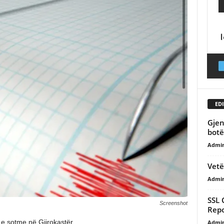
EDI
Gjen
botë
Admi
Vetë
Admi
SSL 
Screenshot
Repo
 e sotme në Gjirokastër.
Admi