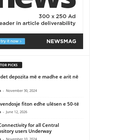
TOR PICKS
det depozita më e madhe e arit në
n
-
November 30, 2024
vendosje fiton edhe ulësen e 50-të
n
-
June 12, 2026
Connectivity for all Central
sitory users Underway
n
-
November 10, 2024