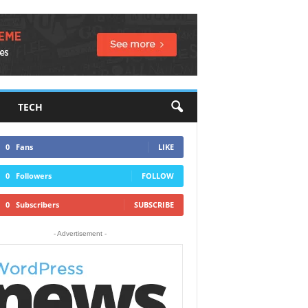
TECH
0
Fans
LIKE
0
Followers
FOLLOW
0
Subscribers
SUBSCRIBE
- Advertisement -