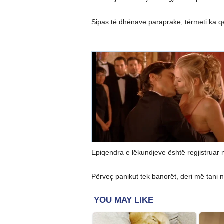
Sipas të dhënave paraprake, tërmeti ka q
Epiqendra e lëkundjeve është regjistruar në
Përveç panikut tek banorët, deri më tani