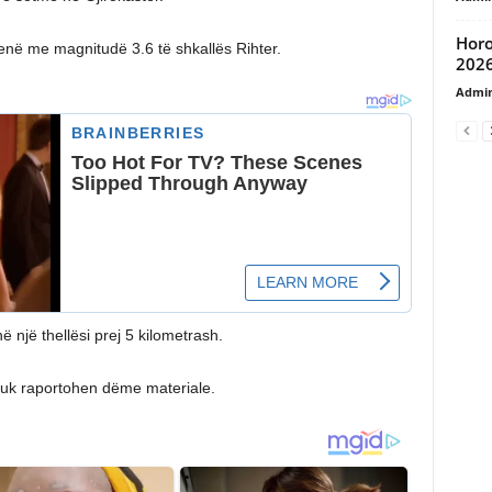
Horo
enë me magnitudë 3.6 të shkallës Rihter.
202
Admi
 një thellësi prej 5 kilometrash.
 nuk raportohen dëme materiale.