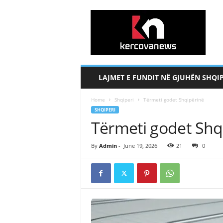
k
e
r
c
o
v
a
LAJMET E FUNDIT NË GJUHËN SHQI
n
e
Home
Shqiperi
Tërmeti godet Shqipërinë
w
SHQIPERI
s
Tërmeti godet Shq
.
c
o
By
Admin
-
June 19, 2026
21
0
m