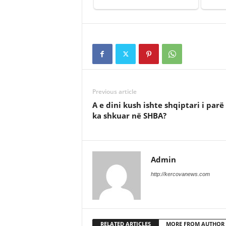
Previous article
A e dini kush ishte shqiptari i parë
ka shkuar në SHBA?
Admin
http://kercovanews.com
RELATED ARTICLES
MORE FROM AUTHOR