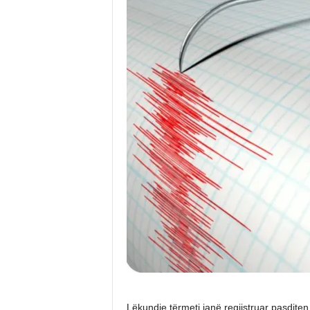
Lëkundje tërmeti janë regjistruar pasditen