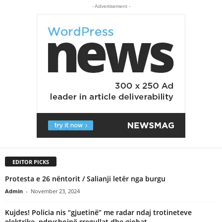
- Advertisement -
EDITOR PICKS
Protesta e 26 nëntorit / Salianji letër nga burgu
Admin
-
November 23, 2024
Kujdes! Policia nis “gjuetinë” me radar ndaj trotineteve
elektrike, ndryshojnë rregullat dhe gjobat