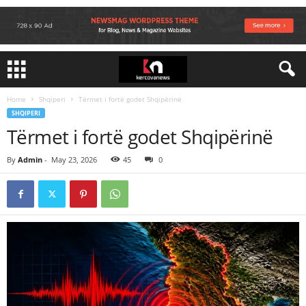
Home
Shqiperi
Tërmet i fortë godet Shqipërinë
SHQIPERI
Tërmet i fortë godet Shqipërinë
By
Admin
-
May 23, 2026
45
0