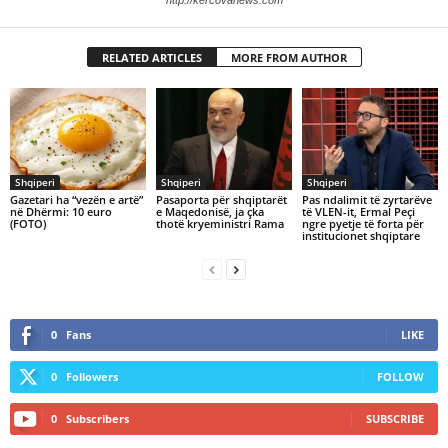
http://kercovanews.com
RELATED ARTICLES
MORE FROM AUTHOR
Shqiperi
Shqiperi
Shqiperi
Gazetari ha “vezën e artë”
Pasaporta për shqiptarët
Pas ndalimit të zyrtarëve
në Dhërmi: 10 euro
e Maqedonisë, ja çka
të VLEN-it, Ermal Peçi
(FOTO)
thotë kryeministri Rama
ngre pyetje të forta për
institucionet shqiptare
0
Fans
LIKE
0
Followers
FOLLOW
0
Subscribers
SUBSCRIBE