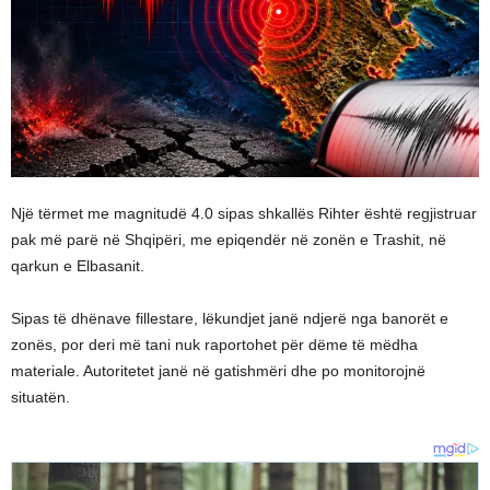
Një tërmet me magnitudë 4.0 sipas shkallës Rihter është regjistruar
pak më parë në Shqipëri, me epiqendër në zonën e Trashit, në
qarkun e Elbasanit.
Sipas të dhënave fillestare, lëkundjet janë ndjerë nga banorët e
zonës, por deri më tani nuk raportohet për dëme të mëdha
materiale. Autoritetet janë në gatishmëri dhe po monitorojnë
situatën.