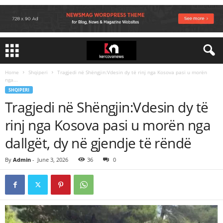
Home
Shqiperi
Tragjedi në Shëngjin:Vdesin dy të rinj nga Kosova pasi u morën
nga...
SHQIPERI
Tragjedi në Shëngjin:Vdesin dy të
rinj nga Kosova pasi u morën nga
dallgët, dy në gjendje të rëndë
By
Admin
-
June 3, 2026
36
0