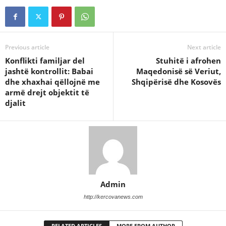
Previous article
Next article
Konflikti familjar del
Stuhitë i afrohen
jashtë kontrollit: Babai
Maqedonisë së Veriut,
dhe xhaxhai qëllojnë me
Shqipërisë dhe Kosovës
armë drejt objektit të
djalit
Admin
http://kercovanews.com
RELATED ARTICLES
MORE FROM AUTHOR