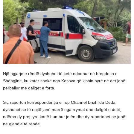
Një ngjarje e rëndë dyshohet të ketë ndodhur në bregdetin e
Shëngjinit, ku katër shokë nga Kosova që kishin hyrë në det janë
përballur me dallgët e forta.
Siç raporton korrespondentja e Top Channel Brixhilda Deda,
dyshohet se të rinjtë janë marrë nga rrymat dhe dallgët e detit,
ndërsa dy prej tyre kanë humbur jetën dhe dy raportohet se janë
në gjendje të rëndë.