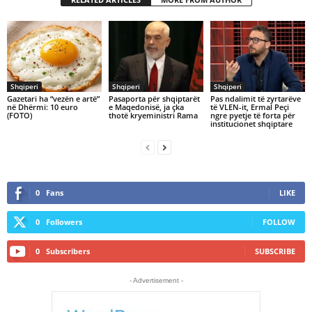
Shqiperi
Shqiperi
Shqiperi
Gazetari ha “vezën e artë”
Pasaporta për shqiptarët
Pas ndalimit të zyrtarëve
në Dhërmi: 10 euro
e Maqedonisë, ja çka
të VLEN-it, Ermal Peçi
(FOTO)
thotë kryeministri Rama
ngre pyetje të forta për
institucionet shqiptare
0
Fans
LIKE
0
Followers
FOLLOW
0
Subscribers
SUBSCRIBE
- Advertisement -