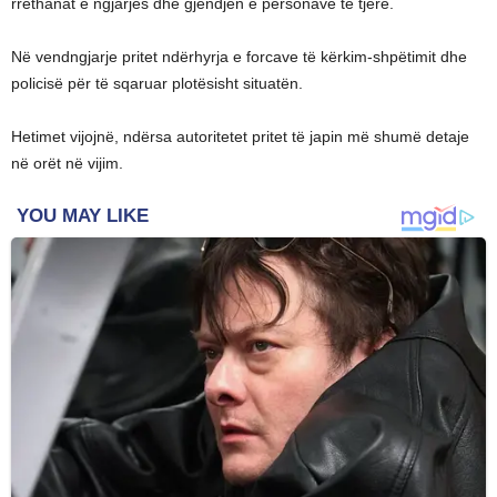
rrethanat e ngjarjes dhe gjendjen e personave të tjerë.
Në vendngjarje pritet ndërhyrja e forcave të kërkim-shpëtimit dhe
policisë për të sqaruar plotësisht situatën.
Hetimet vijojnë, ndërsa autoritetet pritet të japin më shumë detaje
në orët në vijim.