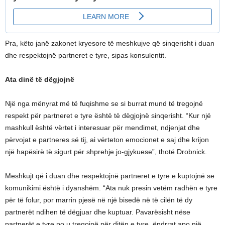
Pra, këto janë zakonet kryesore të meshkujve që sinqerisht i duan
dhe respektojnë partneret e tyre, sipas konsulentit.
Ata dinë të dëgjojnë
Një nga mënyrat më të fuqishme se si burrat mund të tregojnë
respekt për partneret e tyre është të dëgjojnë sinqerisht. “Kur një
mashkull është vërtet i interesuar për mendimet, ndjenjat dhe
përvojat e partneres së tij, ai vërteton emocionet e saj dhe krijon
një hapësirë ​​të sigurt për shprehje jo-gjykuese”, thotë Drobnick.
Meshkujt që i duan dhe respektojnë partneret e tyre e kuptojnë se
komunikimi është i dyanshëm. “Ata nuk presin vetëm radhën e tyre
për të folur, por marrin pjesë në një bisedë në të cilën të dy
partnerët ndihen të dëgjuar dhe kuptuar. Pavarësisht nëse
partnerët e tyre po u tregojnë për ditën e tyre, ëndrrat apo një