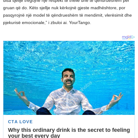
disa sjellje tregojnë një respekt të thellë dhe të qëndrueshëm për
gruan që do. Këto sjellje nuk kërkojnë gjeste madhështore, por
pasqyrojnë një model të qëndrueshëm të mendimit, vlerësimit dhe
pjekurisë emocionale,” i zbuloi ai. YourTango.