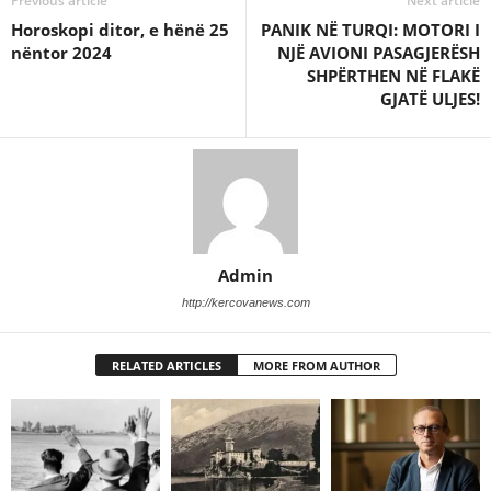
Previous article
Next article
Horoskopi ditor, e hënë 25
PANIK NË TURQI: MOTORI I
nëntor 2024
NJË AVIONI PASAGJERËSH
SHPËRTHEN NË FLAKË
GJATË ULJES!
Admin
http://kercovanews.com
RELATED ARTICLES
MORE FROM AUTHOR