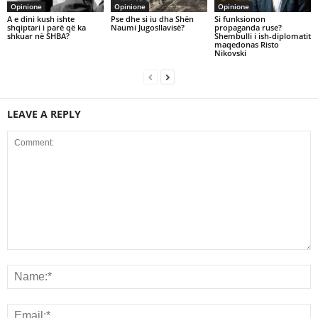
Opinione
Opinione
Opinione
A e dini kush ishte
Pse dhe si iu dha Shën
Si funksionon
shqiptari i parë që ka
Naumi Jugosllavisë?
propaganda ruse?
shkuar në SHBA?
Shembulli i ish-diplomatit
maqedonas Risto
Nikovski
LEAVE A REPLY