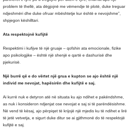
problem të thellë, ata dëgjojnë me vëmendje të plotë, duke treguar
ndjeshmëri dhe duke ofruar mbështetje kur është e nevojshme”,
shpjegon këshilltari.
Ata respektojnë kufijtë
Respektimi i kufijve të një gruaje – qofshin ata emocionale, fizike
apo psikologjike – është një shenjë e qartë e dashurisë dhe
pjekurisë.
Një burrë që e do vërtet një grua e kupton se ajo është një
individ me nevojat, hapësirën dhe kufijtë e saj.
Ai kurrë nuk e detyron atë në situata ku ajo ndihet e pakëndshme,
as nuk i konsideron ndjenjat ose nevojat e saj si të parëndësishme.
Në vend të kësaj, ajo përpiqet të krijojë një mjedis ku të ndihet e lirë
të jetë vetvetja, e sigurt duke ditur se ai gjithmonë do të respektojë
kufijtë e saj.