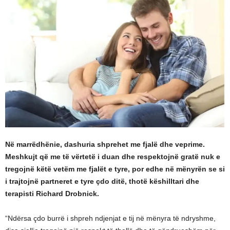
Në marrëdhënie, dashuria shprehet me fjalë dhe veprime.
Meshkujt që me të vërtetë i duan dhe respektojnë gratë nuk e
tregojnë këtë vetëm me fjalët e tyre, por edhe në mënyrën se si
i trajtojnë partneret e tyre çdo ditë, thotë këshilltari dhe
terapisti Richard Drobnick.
“Ndërsa çdo burrë i shpreh ndjenjat e tij në mënyra të ndryshme,