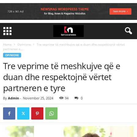
Home
Opinione
Tre veprime të meshkujve që e duan dhe respektojnë vërtet
partneren e...
OPINIONE
Tre veprime të meshkujve që e
duan dhe respektojnë vërtet
partneren e tyre
By
Admin
-
November 25, 2024
94
0