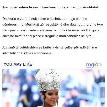
Tregojnë butësi të vazhdueshme, jo vetëm kur u përshtatet
Dashuria e vërtetë nuk është e kushtëzuar – ajo është e
qëndrueshme. Meshkujt që respektojnë dhe duan partneren e tyre
tregojnë butësi jo vetëm kur janë në humor të mirë ose kur gjërat
shkojnë mirë, por si pjesë e rregullt e marrëdhënies së tyre.
Ata janë të vetëdijshëm se butësia është çelësi për ndërtimin e
intimitetit dhe lidhjes emocionale.