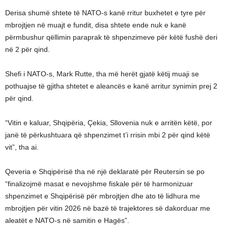
Derisa shumë shtete të NATO-s kanë rritur buxhetet e tyre për
mbrojtjen në muajt e fundit, disa shtete ende nuk e kanë
përmbushur qëllimin paraprak të shpenzimeve për këtë fushë deri
në 2 për qind.
Shefi i NATO-s, Mark Rutte, tha më herët gjatë këtij muaji se
pothuajse të gjitha shtetet e aleancës e kanë arritur synimin prej 2
për qind.
“Vitin e kaluar, Shqipëria, Çekia, Sllovenia nuk e arritën këtë, por
janë të përkushtuara që shpenzimet t’i rrisin mbi 2 për qind këtë
vit”, tha ai.
Qeveria e Shqipërisë tha në një deklaratë për Reutersin se po
“finalizojmë masat e nevojshme fiskale për të harmonizuar
shpenzimet e Shqipërisë për mbrojtjen dhe ato të lidhura me
mbrojtjen për vitin 2026 në bazë të trajektores së dakorduar me
aleatët e NATO-s në samitin e Hagës”.