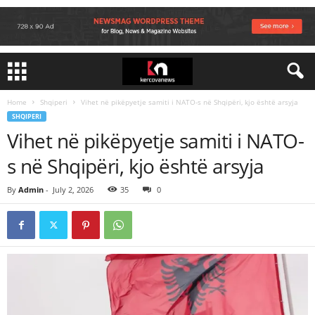
Home
Shqiperi
Vihet në pikëpyetje samiti i NATO-s në Shqipëri, kjo është arsyja
SHQIPERI
Vihet në pikëpyetje samiti i NATO-
s në Shqipëri, kjo është arsyja
By
Admin
-
July 2, 2026
35
0