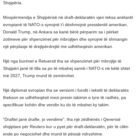
Shqipëria.
Mospërmendja e Shqipërisë në draft-deklaratën vjen teksa anëtarët
evropianë të NATO-s synojnë t’i dëshmojnë presidentit amerikan,
Donald Trump, në Ankara se kanë bërë përparim sa i përket
zotimeve për shpenzimet për mbrojtjen dhe synojnë të shmangin
një përplasje të drejtpërdrejtë me udhëheqësin amerikan.
Një nga burimet e Retuersit tha se shpenzimet për mbrojtje të
Shqipëri janë të tilla sa po të mbahej samiti i NATO-s në këtë shtet
më 2027, Trump mund të zemërohet.
Një diplomat evropian tha se versioni i fundit i tekstit të deklaratës
thekson se udhëheqësit mezi presin takimin e tyre të radhës, pa
specifikuar kohën dhe vendin ku do të mbahet ky takim.
“Draftet janë drafte, jo vendime”, tha një zëdhënës i Qeverisë
shqiptare për Reuters kur u pyet për draft-deklaratën, për të cilën
ende po negociohet dhe mund të pësojë ndryshime.