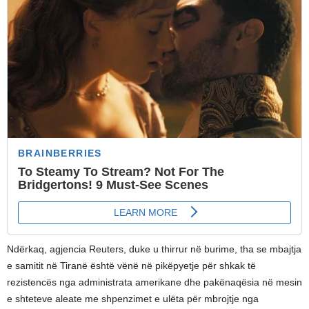
Ndërkaq, agjencia Reuters, duke u thirrur në burime, tha se mbajtja
e samitit në Tiranë është vënë në pikëpyetje për shkak të
rezistencës nga administrata amerikane dhe pakënaqësia në mesin
e shteteve aleate me shpenzimet e ulëta për mbrojtje nga