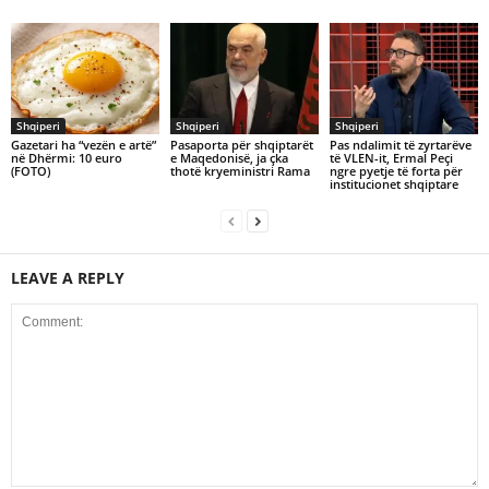
Shqiperi
Shqiperi
Shqiperi
Gazetari ha “vezën e artë”
Pasaporta për shqiptarët
Pas ndalimit të zyrtarëve
në Dhërmi: 10 euro
e Maqedonisë, ja çka
të VLEN-it, Ermal Peçi
(FOTO)
thotë kryeministri Rama
ngre pyetje të forta për
institucionet shqiptare
LEAVE A REPLY