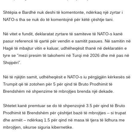
Shtëpia e Bardhë nuk deshi të komentonte, ndërkaq një zyrtar i
NATO-s tha se nuk do të komentojnë për këtë çështje tani.
Në vitet e fundit, deklaratat zyrtare të samiteve të NATO-s kanë
pasur referencë të qartë për vendin e samitit pasues. Në samitin në
Hagë të mbajtur vitin e kaluar, udhëheqësit thanë në deklaratën e
tyre se “mezi presim të takohemi në Turqi më 2026 dhe më pas në
Shqipëri”.
Në të njëjtin samit, udhëheqësit e NATO-s iu përgjigjën kërkesës së
Trumpit që të zotohen për 5 për qind të Bruto Prodhimit të
Brendshëm në shpenzime të mbrojtjes brenda një dekade.
Shtetet kanë premtuar se do të shpenzojnë 3.5 për qind të Bruto
Prodhimit të Brendshëm për çështjet bazë të mbrojtjes – si trupat
dhe armët – ndërkaq 1.5 për qind në masa të tjera të lidhura me
mbrojtjen, sikurse siguria kibernetike.