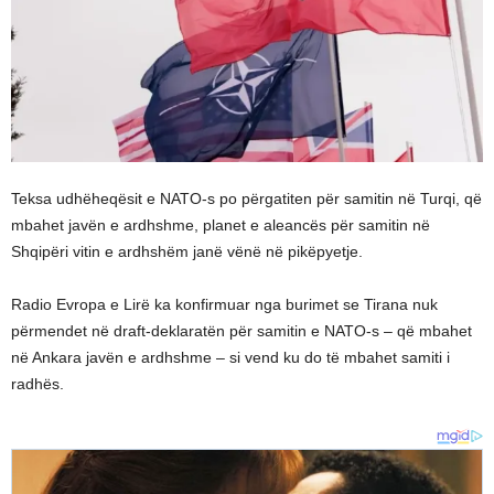
Teksa udhëheqësit e NATO-s po përgatiten për samitin në Turqi, që
mbahet javën e ardhshme, planet e aleancës për samitin në
Shqipëri vitin e ardhshëm janë vënë në pikëpyetje.
Radio Evropa e Lirë ka konfirmuar nga burimet se Tirana nuk
përmendet në draft-deklaratën për samitin e NATO-s – që mbahet
në Ankara javën e ardhshme – si vend ku do të mbahet samiti i
radhës.