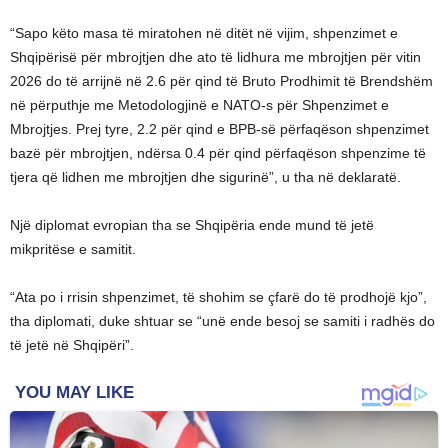
“Sapo këto masa të miratohen në ditët në vijim, shpenzimet e
Shqipërisë për mbrojtjen dhe ato të lidhura me mbrojtjen për vitin
2026 do të arrijnë në 2.6 për qind të Bruto Prodhimit të Brendshëm
në përputhje me Metodologjinë e NATO-s për Shpenzimet e
Mbrojtjes. Prej tyre, 2.2 për qind e BPB-së përfaqëson shpenzimet
bazë për mbrojtjen, ndërsa 0.4 për qind përfaqëson shpenzime të
tjera që lidhen me mbrojtjen dhe sigurinë”, u tha në deklaratë.
Një diplomat evropian tha se Shqipëria ende mund të jetë
mikpritëse e samitit.
“Ata po i rrisin shpenzimet, të shohim se çfarë do të prodhojë kjo”,
tha diplomati, duke shtuar se “unë ende besoj se samiti i radhës do
të jetë në Shqipëri”.