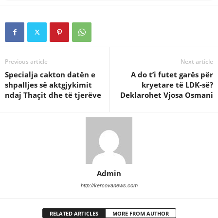
Previous article
Next article
Specialja cakton datën e
A do t’i futet garës për
shpalljes së aktgjykimit
kryetare të LDK-së?
ndaj Thaçit dhe të tjerëve
Deklarohet Vjosa Osmani
Admin
http://kercovanews.com
RELATED ARTICLES
MORE FROM AUTHOR