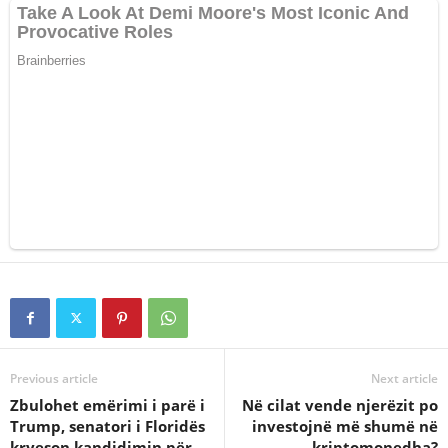
Previous article
Next article
Zbulohet emërimi i parë i
Në cilat vende njerëzit po
Trump, senatori i Floridës
investojnë më shumë në
kryeson kandidimin për
kriptomonedha?