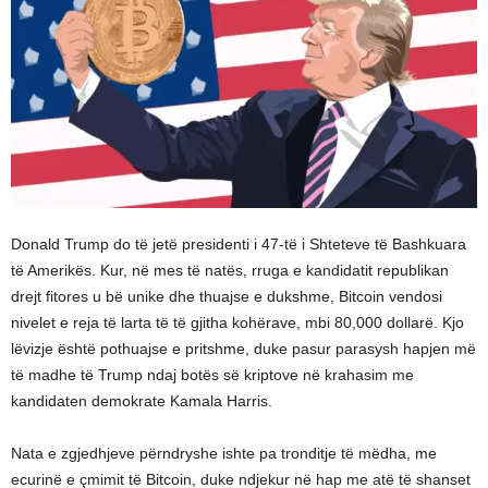
Donald Trump do të jetë presidenti i 47-të i Shteteve të Bashkuara
të Amerikës. Kur, në mes të natës, rruga e kandidatit republikan
drejt fitores u bë unike dhe thuajse e dukshme, Bitcoin vendosi
nivelet e reja të larta të të gjitha kohërave, mbi 80,000 dollarë. Kjo
lëvizje është pothuajse e pritshme, duke pasur parasysh hapjen më
të madhe të Trump ndaj botës së kriptove në krahasim me
kandidaten demokrate Kamala Harris.
Nata e zgjedhjeve përndryshe ishte pa tronditje të mëdha, me
ecurinë e çmimit të Bitcoin, duke ndjekur në hap me atë të shanset