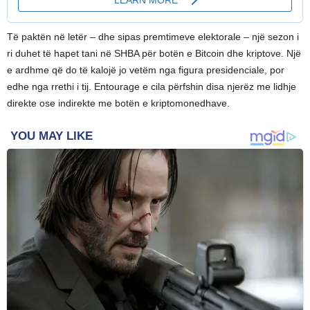
Të paktën në letër – dhe sipas premtimeve elektorale – një sezon i
ri duhet të hapet tani në SHBA për botën e Bitcoin dhe kriptove. Një
e ardhme që do të kalojë jo vetëm nga figura presidenciale, por
edhe nga rrethi i tij. Entourage e cila përfshin disa njerëz me lidhje
direkte ose indirekte me botën e kriptomonedhave.