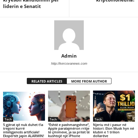
liderin e Senatit
Admin
http://kercovanews.com
RELATED ARTICLES
MORE FROM AUTHOR
Tech
Tech
Tech
5 gjërat që nuk duhet t’ia
“Është e pashmangshme”,
Njeriu më i pasur në
tregoni kurrë
Apple paralajmëron rritje
histori: Elon Musk hyn në
inteligjencës artificiale!
të çmimeve, ja sa pritet të
klubin e 1 trilion
Ekspertët japin ALARMIN!
kushtojë një iPhone
dollarëve