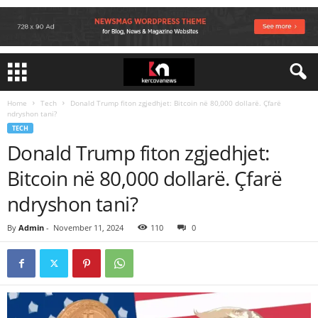
Home
Tech
Donald Trump fiton zgjedhjet: Bitcoin në 80,000 dollarë. Çfarë
ndryshon tani?
TECH
Donald Trump fiton zgjedhjet:
Bitcoin në 80,000 dollarë. Çfarë
ndryshon tani?
By
Admin
-
November 11, 2024
110
0