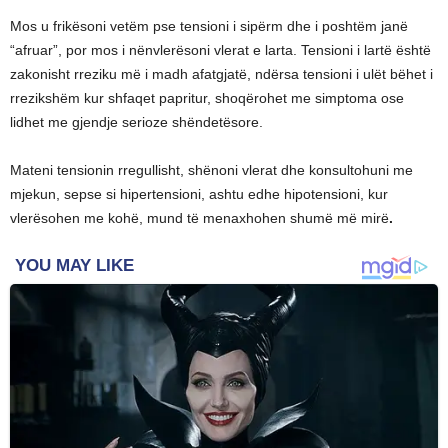
Mos u frikësoni vetëm pse tensioni i sipërm dhe i poshtëm janë
“afruar”, por mos i nënvlerësoni vlerat e larta. Tensioni i lartë është
zakonisht rreziku më i madh afatgjatë, ndërsa tensioni i ulët bëhet i
rrezikshëm kur shfaqet papritur, shoqërohet me simptoma ose
lidhet me gjendje serioze shëndetësore.
Mateni tensionin rregullisht, shënoni vlerat dhe konsultohuni me
mjekun, sepse si hipertensioni, ashtu edhe hipotensioni, kur
vlerësohen me kohë, mund të menaxhohen shumë më mirë
.