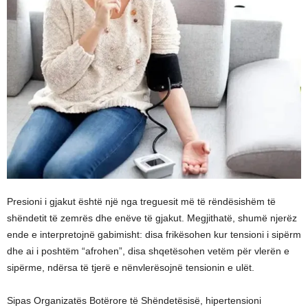
Presioni i gjakut është një nga treguesit më të rëndësishëm të
shëndetit të zemrës dhe enëve të gjakut. Megjithatë, shumë njerëz
ende e interpretojnë gabimisht: disa frikësohen kur tensioni i sipërm
dhe ai i poshtëm “afrohen”, disa shqetësohen vetëm për vlerën e
sipërme, ndërsa të tjerë e nënvlerësojnë tensionin e ulët.
Sipas Organizatës Botërore të Shëndetësisë, hipertensioni