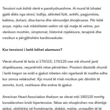
Tensioni nuk është vlerë e pandryshueshme. Ai mund të luhatet
gjatë ditës nga stresi, lodhja, aktiviteti fizik, ankthi, pagjumësia,
kafeina, duhani, disa barna dhe sëmundjet shoqëruese. Për këtë
arsye, mjeku nuk mbështetet vetëm në një matje të vetme, por
vlerëson moshën, simptomat, historinë mjekësore, terapinë dhe
rrezikun e përgjithshëm kardiovaskular.
Kur tensioni i lartë bëhet alarmues?
Vlerat shumë të larta si 170/115, 170/120 ose më shumë janë
shqetësuese, veçanërisht nëse përsëriten. Presioni diastolik shumë
i lartë tregon se enët e gjakut mbeten nën ngarkesë të madhe edhe
kur zemra relaksohet. Kjo mund të rrisë rrezikun për dëmtim të
zemrës, trurit, veshkave dhe enëve të gjakut.
American Heart Association thekson se vlerat mbi 180/120 mmHg
konsiderohen krizë hipertensive. Nëse ato shoqërohen me dhimbje
gjoksi, vështirësi në frymëmarrje, dobësi, mpirje, çrregullim të të