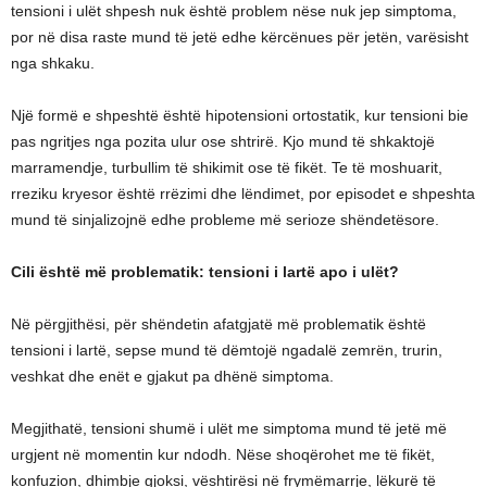
tensioni i ulët shpesh nuk është problem nëse nuk jep simptoma,
por në disa raste mund të jetë edhe kërcënues për jetën, varësisht
nga shkaku.
Një formë e shpeshtë është hipotensioni ortostatik, kur tensioni bie
pas ngritjes nga pozita ulur ose shtrirë. Kjo mund të shkaktojë
marramendje, turbullim të shikimit ose të fikët. Te të moshuarit,
rreziku kryesor është rrëzimi dhe lëndimet, por episodet e shpeshta
mund të sinjalizojnë edhe probleme më serioze shëndetësore.
Cili është më problematik: tensioni i lartë apo i ulët?
Në përgjithësi, për shëndetin afatgjatë më problematik është
tensioni i lartë, sepse mund të dëmtojë ngadalë zemrën, trurin,
veshkat dhe enët e gjakut pa dhënë simptoma.
Megjithatë, tensioni shumë i ulët me simptoma mund të jetë më
urgjent në momentin kur ndodh. Nëse shoqërohet me të fikët,
konfuzion, dhimbje gjoksi, vështirësi në frymëmarrje, lëkurë të