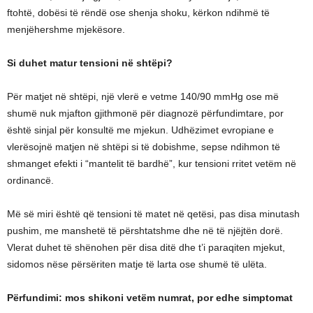
ftohtë, dobësi të rëndë ose shenja shoku, kërkon ndihmë të
menjëhershme mjekësore.
Si duhet matur tensioni në shtëpi?
Për matjet në shtëpi, një vlerë e vetme 140/90 mmHg ose më
shumë nuk mjafton gjithmonë për diagnozë përfundimtare, por
është sinjal për konsultë me mjekun. Udhëzimet evropiane e
vlerësojnë matjen në shtëpi si të dobishme, sepse ndihmon të
shmanget efekti i “mantelit të bardhë”, kur tensioni rritet vetëm në
ordinancë.
Më së miri është që tensioni të matet në qetësi, pas disa minutash
pushim, me manshetë të përshtatshme dhe në të njëjtën dorë.
Vlerat duhet të shënohen për disa ditë dhe t’i paraqiten mjekut,
sidomos nëse përsëriten matje të larta ose shumë të ulëta.
Përfundimi: mos shikoni vetëm numrat, por edhe simptomat