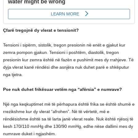
Çfarë tregojnë dy vlerat e tensionit?
Tensioni i sipërm, sistolik, tregon presionin në enët e gjakut kur
zemra pompon gjakun. Tensioni i poshtëm, diastolik, tregon
presionin kur zemra është në fazën e pushimit mes dy rrahjeve. Të
dyja vlerat kanë rëndësi dhe asnjëra nuk duhet parë e shkëputur
nga tjetra.
Pse nuk duhet frikësuar vetëm nga “afërsia” e numrave?
Një nga keqkuptimet më të përhapura është frika se është shumë e
rrezikshme kur dy vlerat “afrohen”. Në të vërtetë, më e
rëndësishme është sa të larta janë vlerat reale. Nuk është njësoj të
kesh 170/110 mmHg dhe 130/90 mmHg, edhe nëse dallimi mes dy
numrave duket i ngjashëm.