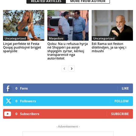
RELATED ARTICLES
MORE FROM AUTHOR
Uncategorized
Maqedoni
Uncategorized
Linjat perfekte të Festa
Qoku: Na u refuzua hyrja
Edi Rama sot feston
Qoqaj pushtojnë brigjet
në Shqipëri pa asnjë
ditëlindjen, ja sa vjeç i
spanjolle
shpjegim zyrtar, kërkoj
mbushi
transparencë nga
autoritetet
0
Fans
LIKE
0
Followers
FOLLOW
0
Subscribers
SUBSCRIBE
- Advertisement -