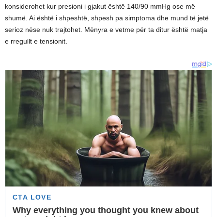
konsiderohet kur presioni i gjakut është 140/90 mmHg ose më
shumë. Ai është i shpeshtë, shpesh pa simptoma dhe mund të jetë
serioz nëse nuk trajtohet. Mënyra e vetme për ta ditur është matja
e rregullt e tensionit.