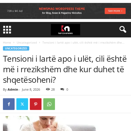
Home
Uncategorized
Tensioni i lartë apo i ulët, cili është më i rrezikshëm dhe...
UNCATEGORIZED
Tensioni i lartë apo i ulët, cili është
më i rrezikshëm dhe kur duhet të
shqetësoheni?
By
Admin
-
June 8, 2026
28
0