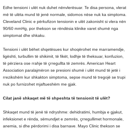
Edhe tensioni i ulët nuk duhet nënvlerësuar. Te disa persona, vlerat
më të ulëta mund të jenë normale, sidomos nëse nuk ka simptoma.
Cleveland Clinic e përkufizon tensionin e ulët zakonisht si vlera nën
90/60 mmHg, por thekson se rëndësia klinike varet shumë nga
simptomat dhe shkaku.
Tensioni i ulët bëhet shqetësues kur shoqërohet me marramendje,
ligështi, turbullim të shikimit, të fikët, lodhje të theksuar, konfuzion,
të përziera ose rrahje të çrregullta të zemrës. American Heart
Association paralajmëron se presioni shumë i ulët mund të jetë i
rrezikshëm kur shkakton simptoma, sepse mund të tregojë se trupi
nuk po furnizohet mjaftueshëm me gjak.
Cilat janë shkaqet më të shpeshta të tensionit të ulët?
Shkaqet mund të jenë të ndryshme: dehidratimi, humbja e gjakut,
infeksionet e rënda, sëmundjet e zemrës, çrregullimet hormonale,
anemia, si dhe përdorimi i disa barnave. Mayo Clinic thekson se