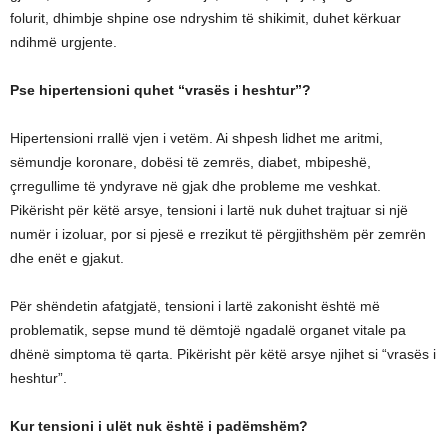
folurit, dhimbje shpine ose ndryshim të shikimit, duhet kërkuar
ndihmë urgjente.
Pse hipertensioni quhet “vrasës i heshtur”?
Hipertensioni rrallë vjen i vetëm. Ai shpesh lidhet me aritmi,
sëmundje koronare, dobësi të zemrës, diabet, mbipeshë,
çrregullime të yndyrave në gjak dhe probleme me veshkat.
Pikërisht për këtë arsye, tensioni i lartë nuk duhet trajtuar si një
numër i izoluar, por si pjesë e rrezikut të përgjithshëm për zemrën
dhe enët e gjakut.
Për shëndetin afatgjatë, tensioni i lartë zakonisht është më
problematik, sepse mund të dëmtojë ngadalë organet vitale pa
dhënë simptoma të qarta. Pikërisht për këtë arsye njihet si “vrasës i
heshtur”.
Kur tensioni i ulët nuk është i padëmshëm?