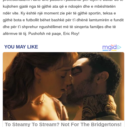
kujtohen gjatë nga të gjithë ata që e ndoqën dhe e mbështetën
ndër vite. Ky është një moment zie për të gjithë sportin, teksa e
gjithë bota e futbollit bëhet bashkë për t’i dhënë lamtumirën e fundit
dhe për t’i shprehur ngushëllimet më të sinqerta familjes dhe të
afërmve të tij. Pushofsh në paqe, Eric Roy!