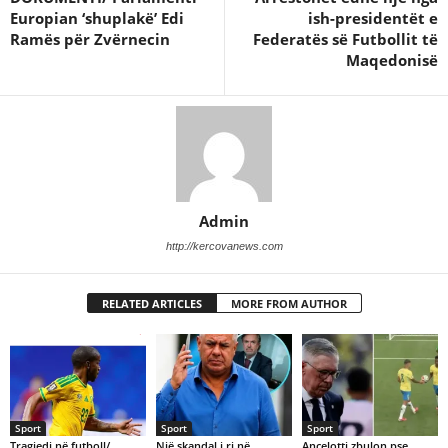
Europian ‘shuplakë’ Edi
ish-presidentët e
Ramës për Zvërnecin
Federatës së Futbollit të
Maqedonisë
Admin
http://kercovanews.com
RELATED ARTICLES
MORE FROM AUTHOR
Sport
Sport
Sport
Tragjedi në futboll/
Një skandal i ri në
Ancelotti zbulon pse