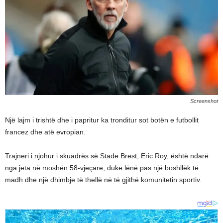
Screenshot
Një lajm i trishtë dhe i papritur ka tronditur sot botën e futbollit
francez dhe atë evropian.
Trajneri i njohur i skuadrës së Stade Brest, Eric Roy, është ndarë
nga jeta në moshën 58-vjeçare, duke lënë pas një boshllëk të
madh dhe një dhimbje të thellë në të gjithë komunitetin sportiv.