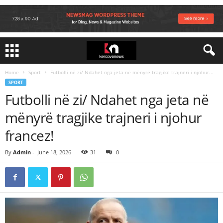
Home
Sport
Futbolli në zi/ Ndahet nga jeta në mënyrë tragjike trajneri i njohur...
SPORT
Futbolli në zi/ Ndahet nga jeta në
mënyrë tragjike trajneri i njohur
francez!
By
Admin
-
June 18, 2026
31
0