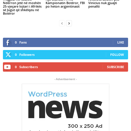
Ndërron jetë në moshën
Kampionatin Botëror, FBI
Vinicius nuk gjuajti
25-vjeçare lojtari i Afrikës
po heton argjentinasit
penallti
së Jugut që shkëlqeu në
Botëror
0
Fans
LIKE
0
Followers
FOLLOW
0
Subscribers
SUBSCRIBE
- Advertisement -