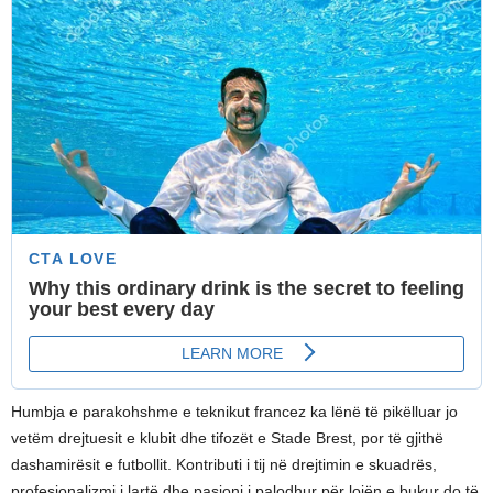
Humbja e parakohshme e teknikut francez ka lënë të pikëlluar jo
vetëm drejtuesit e klubit dhe tifozët e Stade Brest, por të gjithë
dashamirësit e futbollit. Kontributi i tij në drejtimin e skuadrës,
profesionalizmi i lartë dhe pasioni i palodhur për lojën e bukur do të