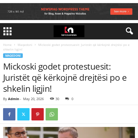
Home
Maqedoni
Mickoski godet protestuesit: Juristët që kërkojnë drejtësi po e
shkelin ligjin!
MAQEDONI
Mickoski godet protestuesit:
Juristët që kërkojnë drejtësi po e
shkelin ligjin!
By
Admin
-
May 20, 2026
30
0