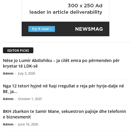
EDITOR PICKS
Nëse jo Lumir Abdixhiku – ja cilët emra po përmenden për
kryetar të LDK-së
Admin
-
July 3, 2026
Nga 12 tetori hyjnë në fuqi rregullat e reja për hyrje-dalje në
BE, ja...
Admin
-
October 1, 2025
BKH zbarkon te Samir Mane, sekuestron pajisje dhe telefonin
e biznesmenit
Admin
-
June 16, 2026