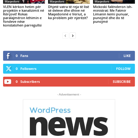
Maqedoni
Maqedoni
Maqedoni
VLEN kërkon hetim për
Dhjetë vatra të reja të lisë
Mickoski falënderon ish-
projektin e kanalizimit në
së deleve dhe dhive në
ministrat: Me Fatmir
Kërçovë! Rokas
Maqedoninë e Veriut, a
Limanin kemi punuar,
paralajmëron kthimin e
ka problem për njerëzit?
punojmë dhe do të
fondeve nëse
punojmë
konstatohen parregullsi
0
Fans
LIKE
0
Followers
FOLLOW
0
Subscribers
SUBSCRIBE
- Advertisement -