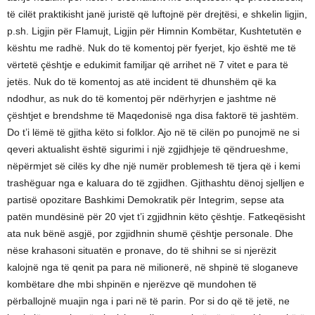
të cilët praktikisht janë juristë që luftojnë për drejtësi, e shkelin ligjin,
p.sh. Ligjin për Flamujt, Ligjin për Himnin Kombëtar, Kushtetutën e
kështu me radhë. Nuk do të komentoj për fyerjet, kjo është me të
vërtetë çështje e edukimit familjar që arrihet në 7 vitet e para të
jetës. Nuk do të komentoj as atë incident të dhunshëm që ka
ndodhur, as nuk do të komentoj për ndërhyrjen e jashtme në
çështjet e brendshme të Maqedonisë nga disa faktorë të jashtëm.
Do t’i lëmë të gjitha këto si folklor. Ajo në të cilën po punojmë ne si
qeveri aktualisht është sigurimi i një zgjidhjeje të qëndrueshme,
nëpërmjet së cilës ky dhe një numër problemesh të tjera që i kemi
trashëguar nga e kaluara do të zgjidhen. Gjithashtu dënoj sjelljen e
partisë opozitare Bashkimi Demokratik për Integrim, sepse ata
patën mundësinë për 20 vjet t’i zgjidhnin këto çështje. Fatkeqësisht
ata nuk bënë asgjë, por zgjidhnin shumë çështje personale. Dhe
nëse krahasoni situatën e pronave, do të shihni se si njerëzit
kalojnë nga të qenit pa para në milionerë, në shpinë të sloganeve
kombëtare dhe mbi shpinën e njerëzve që mundohen të
përballojnë muajin nga i pari në të parin. Por si do që të jetë, ne