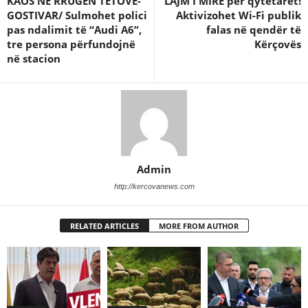
KAOS NË RRUGËN TETOVË-
LAJM I MIRË për qytetarët!
GOSTIVAR/ Sulmohet polici
Aktivizohet Wi-Fi publik
pas ndalimit të “Audi A6”,
falas në qendër të
tre persona përfundojnë
Kërçovës
në stacion
Admin
http://kercovanews.com
RELATED ARTICLES
MORE FROM AUTHOR