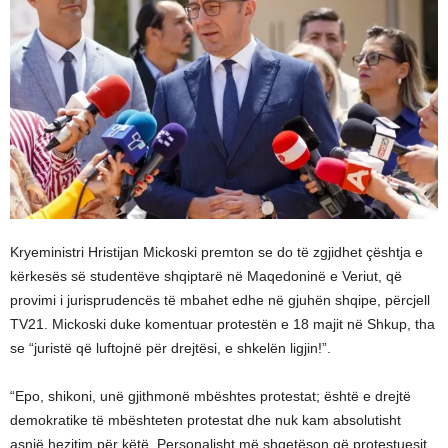
Kryeministri Hristijan Mickoski premton se do të zgjidhet çështja e
kërkesës së studentëve shqiptarë në Maqedoninë e Veriut, që
provimi i jurisprudencës të mbahet edhe në gjuhën shqipe, përcjell
TV21. Mickoski duke komentuar protestën e 18 majit në Shkup, tha
se “juristë që luftojnë për drejtësi, e shkelën ligjin!”.
“Epo, shikoni, unë gjithmonë mbështes protestat; është e drejtë
demokratike të mbështeten protestat dhe nuk kam absolutisht
asnjë hezitim për këtë. Personalisht më shqetëson që protestuesit,