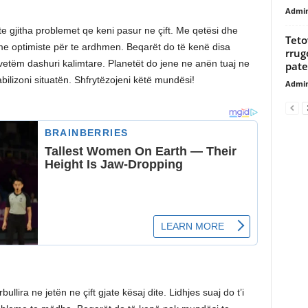
Admi
te gjitha problemet qe keni pasur ne çift. Me qetësi dhe
Teto
 me optimiste për te ardhmen. Beqarët do të kenë disa
rrug
 vetëm dashuri kalimtare. Planetët do jene ne anën tuaj ne
pate
bilizoni situatën. Shfrytëzojeni këtë mundësi!
Admi
ullira ne jetën ne çift gjate kësaj dite. Lidhjes suaj do t’i