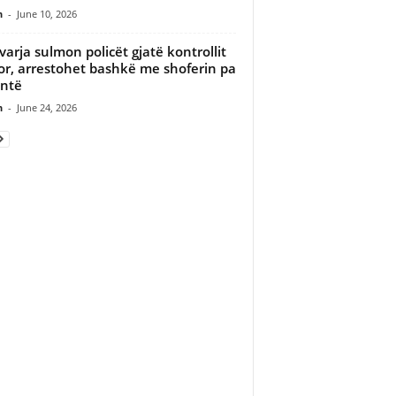
n
-
June 10, 2026
varja sulmon policët gjatë kontrollit
or, arrestohet bashkë me shoferin pa
ntë
n
-
June 24, 2026