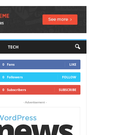
TECH
0
Fans
LIKE
0
Followers
FOLLOW
0
Subscribers
SUBSCRIBE
- Advertisement -