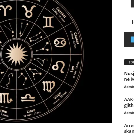
EDI
Nusj
në M
Admi
AAK-
gjit
Admi
Arre
skan