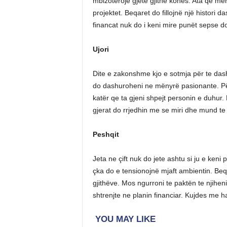
mbizotërojë gjete gjithë kohës. Ata qe me
projektet. Beqaret do fillojnë një histori d
financat nuk do i keni mire punët sepse 
Ujori
Dite e zakonshme kjo e sotmja për te das
do dashuroheni ne mënyrë pasionante. Për 
katër qe ta gjeni shpejt personin e duhur
gjerat do rrjedhin me se miri dhe mund te
Peshqit
Jeta ne çift nuk do jete ashtu si ju e ke
çka do e tensionojnë mjaft ambientin. Be
gjithëve. Mos ngurroni te paktën te njihe
shtrenjte ne planin financiar. Kujdes me h