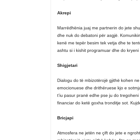
Akrepi
Marrëdhënia juaj me partnerin do jete shu
dhe nuk do debatoni për asgjë. Komunikimi
kenë me tepër besim tek vetja dhe te tento
ashtu si i kishit programuar dhe do kryen
Shigjetari
Dialogu do të mbizotërojë gjithë kohen ne j
emocionuese dhe drithëruese kjo e sotmja 
t’iu pasur pranë edhe pse ju do tregoheni k
financiar do ketë goxha tronditje sot. Ku
Bricjapi
Atmosfera ne jetën ne çift do jete e ngr