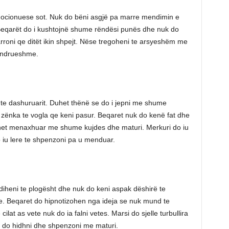
mocionuese sot. Nuk do bëni asgjë pa marre mendimin e
 Beqarët do i kushtojnë shume rëndësi punës dhe nuk do
roni qe ditët ikin shpejt. Nëse tregoheni te arsyeshëm me
qëndrueshme.
r te dashuruarit. Duhet thënë se do i jepni me shume
a zënka te vogla qe keni pasur. Beqaret nuk do kenë fat dhe
het menaxhuar me shume kujdes dhe maturi. Merkuri do iu
iu lere te shpenzoni pa u menduar.
 ndiheni te plogësht dhe nuk do keni aspak dëshirë te
. Beqaret do hipnotizohen nga ideja se nuk mund te
lat as vete nuk do ia falni vetes. Marsi do sjelle turbullira
e do hidhni dhe shpenzoni me maturi.