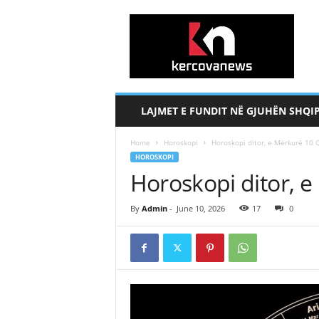
k
e
r
c
o
v
a
LAJMET E FUNDIT NË GJUHËN SHQI
n
e
Home
Horoskopi
Horoskopi ditor, e Mërkurë 10 
w
HOROSKOPI
s
Horoskopi ditor, 
.
c
o
By
Admin
-
June 10, 2026
17
0
m