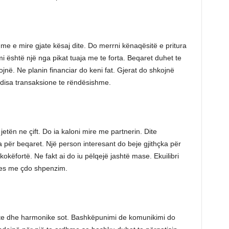
me e mire gjate kësaj dite. Do merrni kënaqësitë e pritura
 është një nga pikat tuaja me te forta. Beqaret duhet te
jnë. Ne planin financiar do keni fat. Gjerat do shkojnë
i disa transaksione te rëndësishme.
etën ne çift. Do ia kaloni mire me partnerin. Dite
për beqaret. Një person interesant do beje gjithçka për
okëfortë. Ne fakt ai do iu pëlqejë jashtë mase. Ekuilibri
jdes me çdo shpenzim.
ohte dhe harmonike sot. Bashkëpunimi de komunikimi do