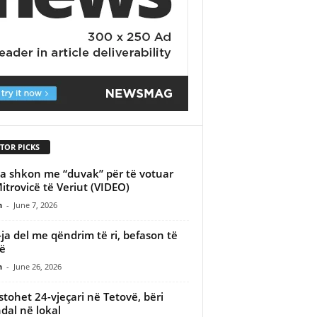
TOR PICKS
a shkon me “duvak” për të votuar
itrovicë të Veriut (VIDEO)
n
-
June 7, 2026
ja del me qëndrim të ri, befason të
hë
n
-
June 26, 2026
stohet 24-vjeçari në Tetovë, bëri
dal në lokal