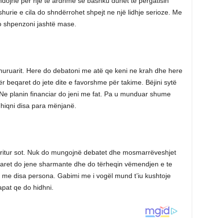
ndojnë për një te ardhme se bashku duhet te përgatisin
ashurie e cila do shndërrohet shpejt ne një lidhje serioze. Me
do shpenzoni jashtë mase.
huruarit. Here do debatoni me atë qe keni ne krah dhe here
beqaret do jete dite e favorshme për takime. Bëjini sytë
. Ne planin financiar do jeni me fat. Pa u munduar shume
 hiqni disa para mënjanë.
ni pritur sot. Nuk do mungojnë debatet dhe mosmarrëveshjet
qaret do jene sharmante dhe do tërheqin vëmendjen e te
ni me disa persona. Gabimi me i vogël mund t’iu kushtoje
apat qe do hidhni.