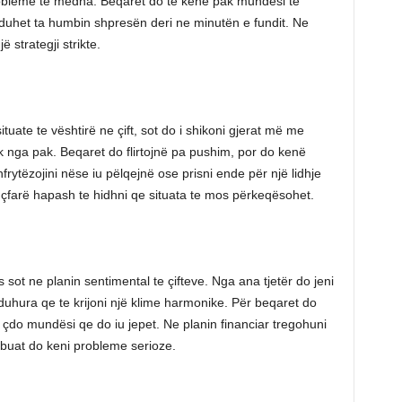
bleme te mëdha. Beqarët do të kenë pak mundësi te
 duhet ta humbin shpresën deri ne minutën e fundit. Ne
 strategji strikte.
ituate te vështirë ne çift, sot do i shikoni gjerat më me
 pak nga pak. Beqaret do flirtojnë pa pushim, por do kenë
ytëzojini nëse iu pëlqejnë ose prisni ende për një lidhje
e çfarë hapash te hidhni qe situata te mos përkeqësohet.
s sot ne planin sentimental te çifteve. Nga ana tjetër do jeni
uhura qe te krijoni një klime harmonike. Për beqaret do
i çdo mundësi qe do iu jepet. Ne planin financiar tregohuni
buat do keni probleme serioze.