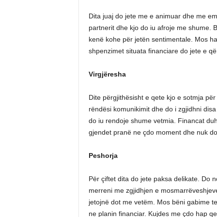
Dita juaj do jete me e animuar dhe me e
partnerit dhe kjo do iu afroje me shume.
kenë kohe për jetën sentimentale. Mos har
shpenzimet situata financiare do jete e 
Virgjëresha
Dite përgjithësisht e qete kjo e sotmja pë
rëndësi komunikimit dhe do i zgjidhni dis
do iu rendoje shume vetmia. Financat du
gjendet pranë ne çdo moment dhe nuk do 
Peshorja
Për çiftet dita do jete paksa delikate. Do
merreni me zgjidhjen e mosmarrëveshjeve
jetojnë dot me vetëm. Mos bëni gabime te ci
ne planin financiar. Kujdes me çdo hap q