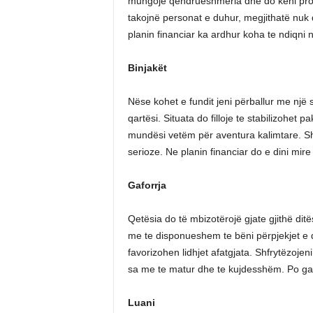
mungojë qëndrueshmëria dhe do keni pro
takojnë personat e duhur, megjithatë nuk
planin financiar ka ardhur koha te ndiqni një
Binjakët
Nëse kohet e fundit jeni përballur me një s
qartësi. Situata do filloje te stabilizohet
mundësi vetëm për aventura kalimtare. Shfr
serioze. Ne planin financiar do e dini mir
Gaforrja
Qetësia do të mbizotërojë gjate gjithë ditë
me te disponueshem te bëni përpjekjet e d
favorizohen lidhjet afatgjata. Shfrytëzojen
sa me te matur dhe te kujdesshëm. Po ga
Luani