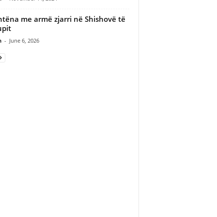
htëna me armë zjarri në Shishovë të
pit
n
-
June 6, 2026