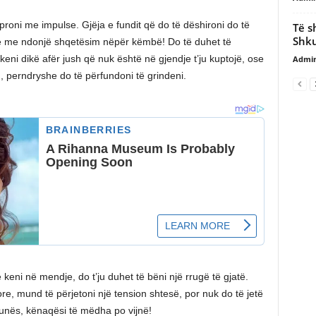
roni me impulse. Gjëja e fundit që do të dëshironi do të
Të s
Shku
ose me ndonjë shqetësim nëpër këmbë! Do të duhet të
eni dikë afër jush që nuk është në gjendje t’ju kuptojë, ose
Admi
perndryshe do të përfundoni të grindeni.
keni në mendje, do t’ju duhet të bëni një rrugë të gjatë.
e, mund të përjetoni një tension shtesë, por nuk do të jetë
punës, kënaqësi të mëdha po vijnë!