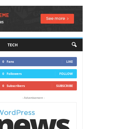
TECH
0
Fans
LIKE
0
Followers
FOLLOW
0
Subscribers
SUBSCRIBE
- Advertisement -