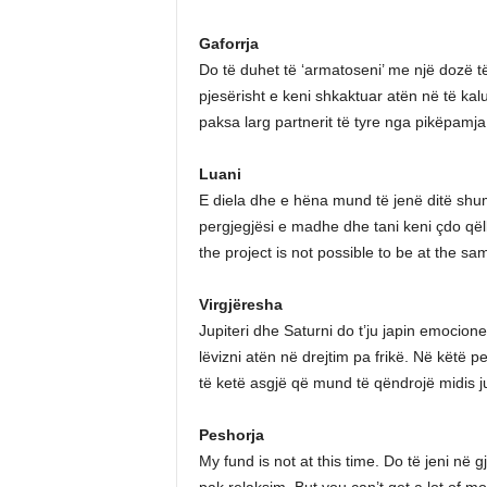
Gaforrja
Do të duhet të ‘armatoseni’ me një dozë t
pjesërisht e keni shkaktuar atën në të kal
paksa larg partnerit të tyre nga pikëpamj
Luani
E diela dhe e hëna mund të jenë ditë shum
pergjegjësi e madhe dhe tani keni çdo qël
the project is not possible to be at the sa
Virgjëresha
Jupiteri dhe Saturni do t’ju japin emocione 
lëvizni atën në drejtim pa frikë. Në këtë p
të ketë asgjë që mund të qëndrojë midis ju
Peshorja
My fund is not at this time. Do të jeni në 
pak relaksim. But you can’t get a lot of 