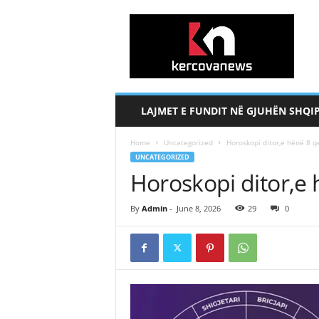
k
e
r
c
o
v
a
LAJMET E FUNDIT NË GJUHËN SHQI
n
e
Home
Uncategorized
Horoskopi ditor,e hënë 8 q
w
UNCATEGORIZED
s
Horoskopi ditor,e
.
c
o
By
Admin
-
June 8, 2026
29
0
m