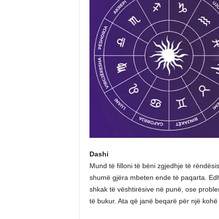
Dashi
Mund të filloni të bëni zgjedhje të rëndës
shumë gjëra mbeten ende të paqarta. Edhe 
shkak të vështirësive në punë, ose proble
të bukur. Ata që janë beqarë për një koh