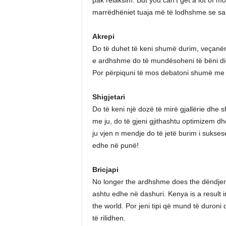
marrëdhëniet tuaja më të lodhshme se sa 
Akrepi
Do të duhet të keni shumë durim, veçanër
e ardhshme do të mundësoheni të bëni diçk
Por përpiquni të mos debatoni shumë me të
Shigjetari
Do të keni një dozë të mirë gjallërie dhe s
me ju, do të gjeni gjithashtu optimizem dh
ju vjen n mendje do të jetë burim i sukse
edhe në punë!
Bricjapi
No longer the ardhshme does the dëndjeni
ashtu edhe në dashuri. Kenya is a result i
the world. Por jeni tipi që mund të duroni 
të rilidhen.