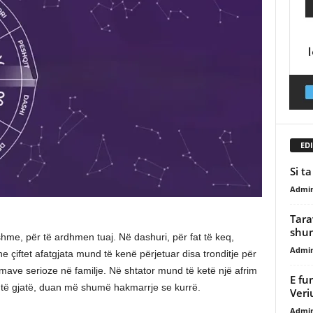
EDI
Si t
Admi
Tara
shu
ishme, për të ardhmen tuaj. Në dashuri, për fat të keq,
Admi
çiftet afatgjata mund të kenë përjetuar disa tronditje për
mave serioze në familje. Në shtator mund të ketë një afrim
E fu
ë të gjatë, duan më shumë hakmarrje se kurrë.
Veri
Admi