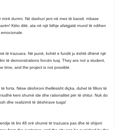
ë mirë durimi. Në dashuri jeni në mes të kaosit: mbase
uarën! Këto ditë, ata në një lidhje afatgjatë mund të ndihen
a emocionale.
ë të trazuara. Në punë, kohët e fundit ju është dhënë një
lim të demonstrations forcën tuaj. They are not a student,
me time, and the project is not possible.
të forta. Nëse dëshironi thellësisht diçka, duhet të filloni të
eriudhë keni shumë ide dhe rationalitet për të shitur. Nuk do
sh dhe realizimit të dëshirave tuaja!
gjendje të lini 48 orë shumë të trazuara pas dhe të shijoni
money from the customer, and the city can be punished by the