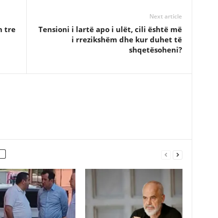
Next article
n tre
Tensioni i lartë apo i ulët, cili është më
i rrezikshëm dhe kur duhet të
shqetësoheni?