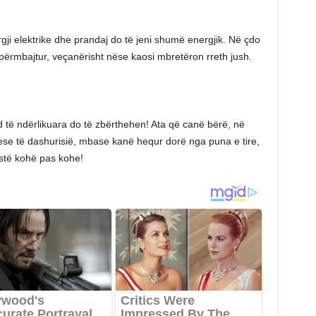
nergji elektrike dhe prandaj do të jeni shumë energjik. Në çdo
 përmbajtur, veçanërisht nëse kaosi mbretëron rreth jush.
d të ndërlikuara do të zbërthehen! Ata që canë bërë, në
ese të dashurisië, mbase kanë hequr dorë nga puna e tire,
istë kohë pas kohe!