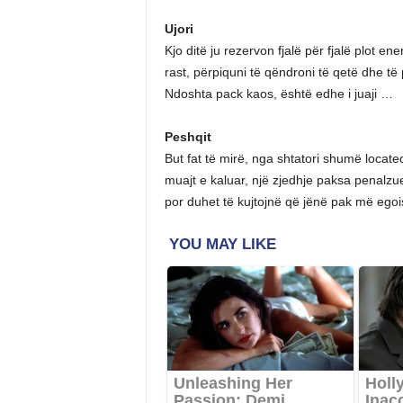
Ujori
Kjo ditë ju rezervon fjalë për fjalë plot e
rast, përpiquni të qëndroni të qetë dhe të
Ndoshta pack kaos, është edhe i juaji …
Peshqit
But fat të mirë, nga shtatori shumë locate
muajt e kaluar, një zjedhje paksa penalzu
por duhet të kujtojnë që jënë pak më ego