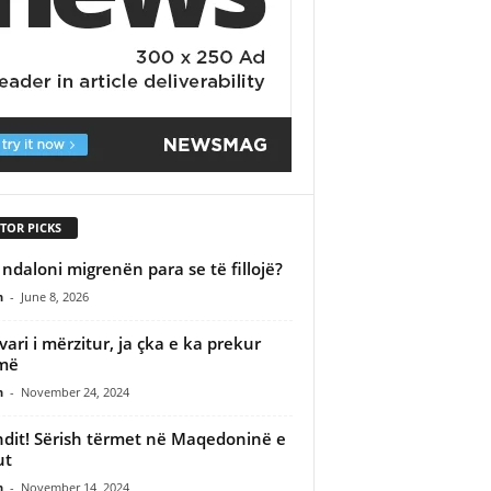
TOR PICKS
a ndaloni migrenën para se të fillojë?
n
-
June 8, 2026
vari i mërzitur, ja çka e ka prekur
më
n
-
November 24, 2024
ndit! Sërish tërmet në Maqedoninë e
ut
n
-
November 14, 2024