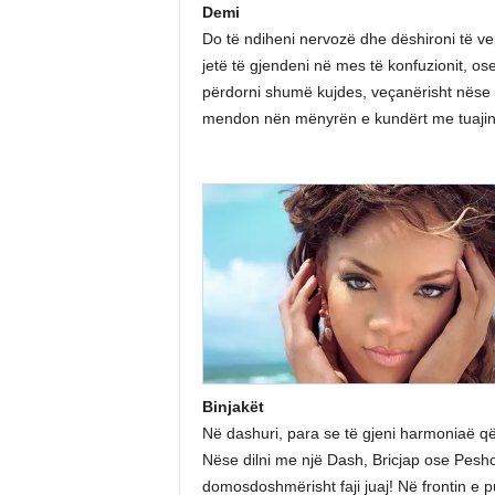
Demi
Do të ndiheni nervozë dhe dëshironi të vep
jetë të gjendeni në mes të konfuzionit, 
përdorni shumë kujdes, veçanërisht nëse k
mendon nën mënyrën e kundërt me tuajin, 
Binjakët
Në dashuri, para se të gjeni harmoniaë që 
Nëse dilni me një Dash, Bricjap ose Peshor
domosdoshmërisht faji juaj! Në frontin e 