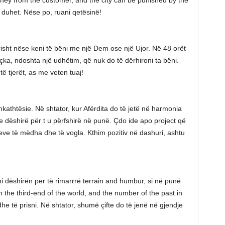
duhet. Nëse po, ruani qetësinë!
isht nëse keni të bëni me një Dem ose një Ujor. Në 48 orët
a, ndoshta një udhëtim, që nuk do të dërhironi ta bëni.
 tjerët, as me veten tuaj!
hkathtësie. Në shtator, kur Afërdita do të jetë në harmonia
e dëshirë për t u përfshirë në punë. Çdo ide apo project që
seve të mëdha dhe të vogla. Kthim pozitiv në dashuri, ashtu
 dëshirën per të rimarrrë terrain and humbur, si në punë
n the third-end of the world, and the number of the past in
dhe të prisni. Në shtator, shumë çifte do të jenë në gjendje