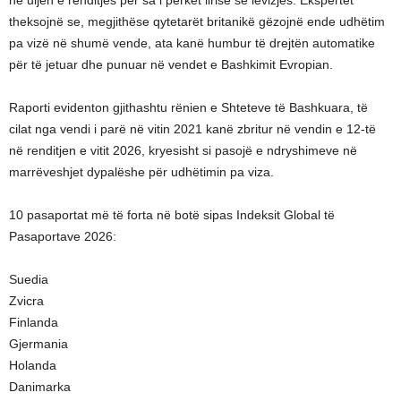
në uljen e renditjes për sa i përket lirisë së lëvizjes. Ekspertët
theksojnë se, megjithëse qytetarët britanikë gëzojnë ende udhëtim
pa vizë në shumë vende, ata kanë humbur të drejtën automatike
për të jetuar dhe punuar në vendet e Bashkimit Evropian.
Raporti evidenton gjithashtu rënien e Shteteve të Bashkuara, të
cilat nga vendi i parë në vitin 2021 kanë zbritur në vendin e 12-të
në renditjen e vitit 2026, kryesisht si pasojë e ndryshimeve në
marrëveshjet dypalëshe për udhëtimin pa viza.
10 pasaportat më të forta në botë sipas Indeksit Global të
Pasaportave 2026:
Suedia
Zvicra
Finlanda
Gjermania
Holanda
Danimarka