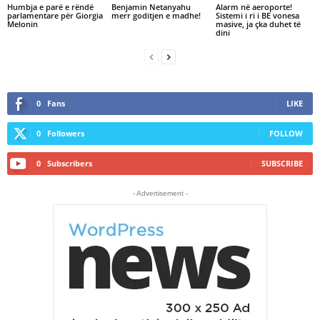
Humbja e parë e rëndë
Benjamin Netanyahu
Alarm në aeroporte!
parlamentare për Giorgia
merr goditjen e madhe!
Sistemi i ri i BE vonesa
Melonin
masive, ja çka duhet të
dini
0
Fans
LIKE
0
Followers
FOLLOW
0
Subscribers
SUBSCRIBE
- Advertisement -