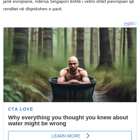
janë evropiane, ndërsa Singapori është i vetmi shtet joevropian që
renditet në dhjetëshen e parë.