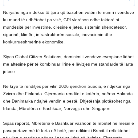
Ndryshe nga indekse të tjera që bazohen vetëm te numri i vendeve
ku mund të udhëtohet pa vizë, GPI vlerëson edhe faktorë si
mundësitë për investime, cilësinë e jetës, sistemin shëndetësor,
sigurinë, klimën, infrastrukturën sociale, inovacionin dhe
konkurrueshmërinë ekonomike.
Sipas Global Citizen Solutions, dominimi i vendeve evropiane lidhet
me aftësinë për të kombinuar lirinë e lëvizjes me standarde të larta
jetese.
Në krye të renditjes për vitin 2026 qëndron Suedia, e ndjekur nga
Zvicra dhe Finlanda. Gjermania renditet e katërta, ndërsa Holanda
dhe Danimarka ndajnë vendin e pestë. Dhjetëshja plotësohet nga
Irlanda, Mbretëria e Bashkuar, Norvegjia dhe Singapori.
Sipas raportit, Mbretëria e Bashkuar vazhdon të mbetet në mesin e
pasaportave më të forta në botë, por ndikimi i Brexit-it reflektohet