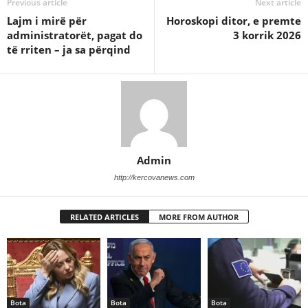
Previous article
Next article
Lajm i mirë për
Horoskopi ditor, e premte
administratorët, pagat do
3 korrik 2026
të rriten – ja sa përqind
Admin
http://kercovanews.com
RELATED ARTICLES
MORE FROM AUTHOR
Bota
Bota
Bota