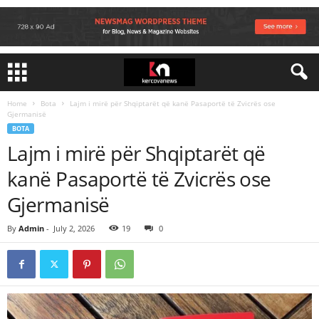
Home
Bota
Lajm i mirë për Shqiptarët që kanë Pasaportë të Zvicrës ose
Gjermanisë
BOTA
Lajm i mirë për Shqiptarët që
kanë Pasaportë të Zvicrës ose
Gjermanisë
By
Admin
-
July 2, 2026
19
0