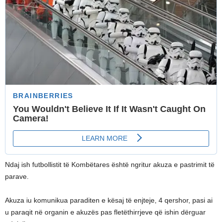
Ndaj ish futbollistit të Kombëtares është ngritur akuza e pastrimit të
parave.
Akuza iu komunikua paraditen e kësaj të enjteje, 4 qershor, pasi ai
u paraqit në organin e akuzës pas fletëthirrjeve që ishin dërguar