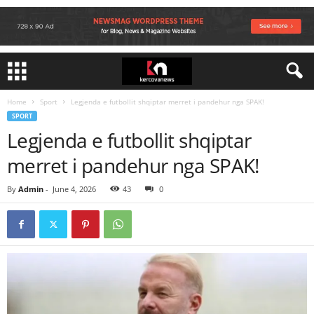
Home
Sport
Legjenda e futbollit shqiptar merret i pandehur nga SPAK!
SPORT
Legjenda e futbollit shqiptar
merret i pandehur nga SPAK!
By
Admin
-
June 4, 2026
43
0