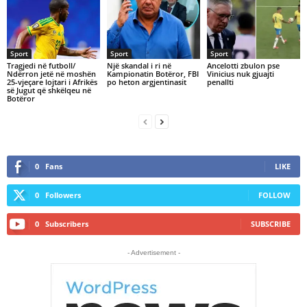
Sport
Sport
Sport
Tragjedi në futboll/
Një skandal i ri në
Ancelotti zbulon pse
Ndërron jetë në moshën
Kampionatin Botëror, FBI
Vinicius nuk gjuajti
25-vjeçare lojtari i Afrikës
po heton argjentinasit
penallti
së Jugut që shkëlqeu në
Botëror
0
Fans
LIKE
0
Followers
FOLLOW
0
Subscribers
SUBSCRIBE
- Advertisement -