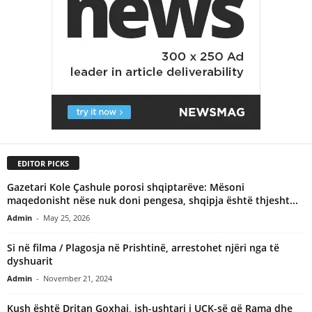
EDITOR PICKS
Gazetari Kole Çashule porosi shqiptarëve: Mësoni
maqedonisht nëse nuk doni pengesa, shqipja është thjesht...
Admin
-
May 25, 2026
Si në filma / Plagosja në Prishtinë, arrestohet njëri nga të
dyshuarit
Admin
-
November 21, 2024
Kush është Dritan Goxhaj, ish-ushtari i UÇK-së që Rama dhe