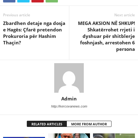
Previous article
Next article
Zbardhen detaje nga dosja
MEGA AKSION NË SHKUP!
e Hagës: Çfarë pretendon
Shkatërrohet rrjeti i
Prokuroria për Hashim
dyshuar për shitblerje
Thaçin?
foshnjash, arrestohen 6
persona
Admin
http://kercovanews.com
RELATED ARTICLES
MORE FROM AUTHOR