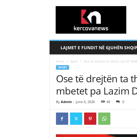
k
e
r
c
o
v
a
LAJMET E FUNDIT NË GJUHËN SHQI
n
e
Home
Sport
Ose të drejtën ta themi, ose KF Shk
w
SPORT
s
Ose të drejtën ta 
.
c
mbetet pa Lazim 
o
m
By
Admin
-
June 6, 2026
49
0