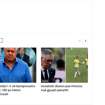
Sport
ndal i ri në Kampionatin
Ancelotti zbulon pse Vinicius
, FBI po heton
nuk gjuajti penallti
inasit