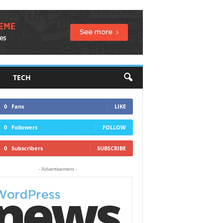
TECH
0
Fans
LIKE
0
Followers
FOLLOW
0
Subscribers
SUBSCRIBE
- Advertisement -