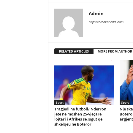
Admin
http://kercovanews.com
RELATED ARTICLES
MORE FROM AUTHOR
Sport
Sport
Tragjedi në futboll/ Ndërron
Një ska
jetë në moshën 25-vjeçare
Botëror
lojtari i Afrikës së Jugut që
argjent
shkëlqeu në Botëror