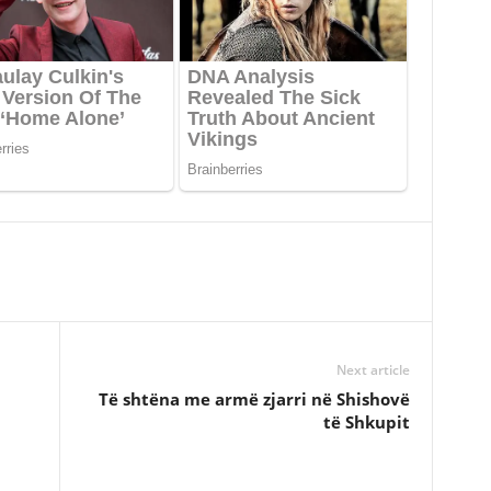
Next article
Të shtëna me armë zjarri në Shishovë
të Shkupit