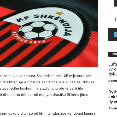
EDI
Luft
Evro
doku
MV -së nuk e ka dënuar Shkëndijën me 105 mijë euro për
Admi
pit “Ballistët” që e dinin që është finalja e kupës së RMV-së
teteve, edhe huxhum në stadium, jo për të bërë tifo
Dysh
tit dhe për ta dënuar në mënyrë drastike Shkëndijën e
kokë
dy vë
Admi
ium duke e ditur se në fillim të ndeshjes këndohet himni i