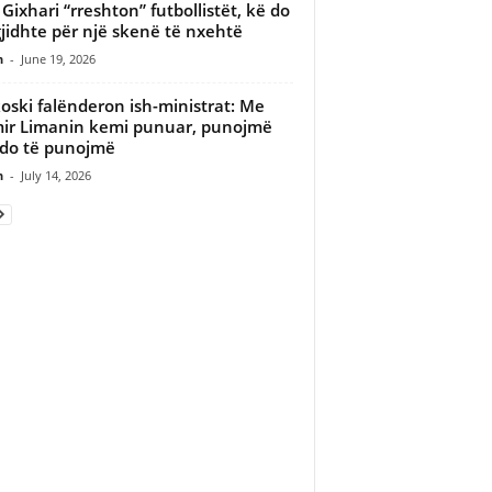
 Gixhari “rreshton” futbollistët, kë do
gjidhte për një skenë të nxehtë
n
-
June 19, 2026
oski falënderon ish-ministrat: Me
ir Limanin kemi punuar, punojmë
do të punojmë
n
-
July 14, 2026