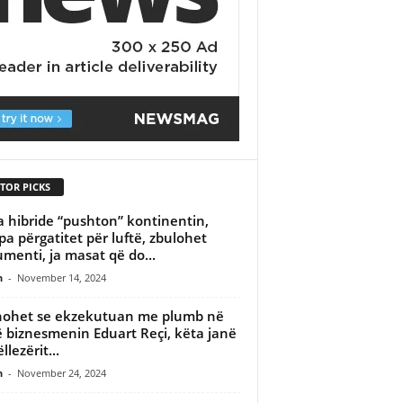
TOR PICKS
a hibride “pushton” kontinentin,
pa përgatitet për luftë, zbulohet
menti, ja masat që do...
n
-
November 14, 2024
ohet se ekzekutuan me plumb në
 biznesmenin Eduart Reçi, këta janë
llezërit...
n
-
November 24, 2024