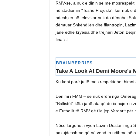
RMV-së, a nuk e dinin se me mosrespektim
në stadiumin “Toshe Projeski”, kur nuk e 
ndeshjen në televizor nuk do dënohej Shkë
dëmtuar Shkëndijën dhe filantropin, Lazim 
janë edhe kryesia dhe trejneri Jeton Beqir
finalist.
Ku keni parë ju të mos respektohet himni
Dënimi i FMM – së nuk erdhi nga Omeragiq
“Ballistët” këta janë ata që do ia nxjerrin
e Futbollit të RMV që t’ia jep Vardarit për 
Nëse largohet i vyeri Lazim Destani nga Sh
pakujdesshme që në vend ta ndihmojnë ata