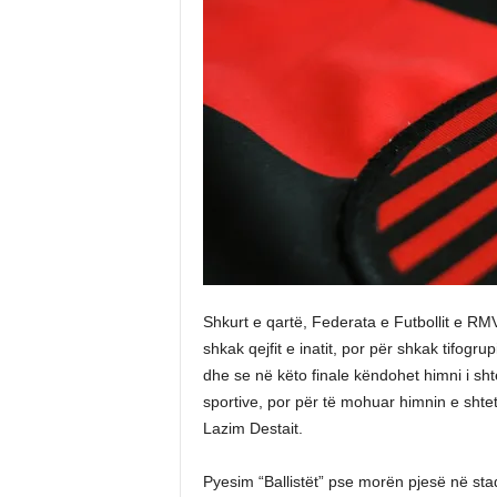
Shkurt e qartë, Federata e Futbollit e R
shkak qejfit e inatit, por për shkak tifogru
dhe se në këto finale këndohet himni i sh
sportive, por për të mohuar himnin e shte
Lazim Destait.
Pyesim “Ballistët” pse morën pjesë në stad