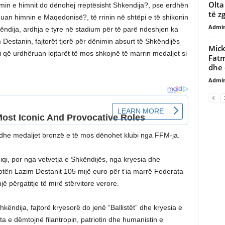
Olta
in e himnit do dënohej rreptësisht Shkendija?, pse erdhën
të z
duan himnin e Maqedonisë?, të rrinin në shtëpi e të shikonin
Admi
ndija, ardhja e tyre në stadium për të parë ndeshjen ka
Destanin, fajtorët tjerë për dënimin absurt të Shkëndijës
Mick
i që urdhëruan lojtarët të mos shkojnë të marrin medaljet si
Fatm
dhe 
Admi
 dhe medaljet bronzë e të mos dënohet klubi nga FFM-ja.
i, por nga vetvetja e Shkëndijës, nga kryesia dhe
 zotëri Lazim Destanit 105 mijë euro për t’ia marrë Federata
një përgatitje të mirë stërvitore verore.
këndija, fajtorë kryesorë do jenë “Ballistët” dhe kryesia e
 e dëmtojnë filantropin, patriotin dhe humanistin e