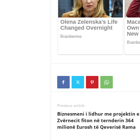
Previous article
Biznesmeni i lidhur me projektin e
Zvërnecit fiton në ternderin 364
milionë Eurosh të Qeverisë Rama