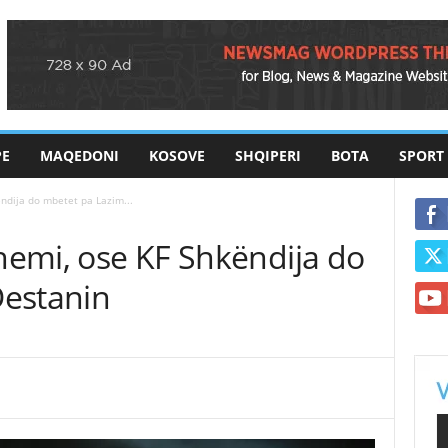
PE
MAQEDONI
KOSOVE
SHQIPERI
BOTA
SPORT
ëndija do mbetet pa Lazim...
themi, ose KF Shkëndija do
Destanin