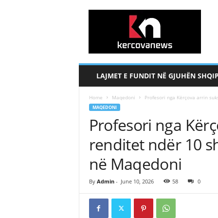
k
e
r
c
o
v
a
LAJMET E FUNDIT NË GJUHËN SHQI
n
e
Home
Maqedoni
Profesori nga Kërçova arrin suk
w
MAQEDONI
s
Profesori nga Kërç
.
c
renditet ndër 10 s
o
m
në Maqedoni
By
Admin
-
June 10, 2026
58
0