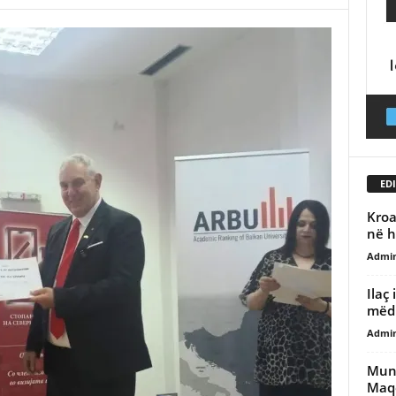
EDI
Kroa
në h
Admi
Ilaç
mëdh
Admi
Mund
Maqe