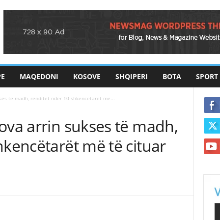
PE
MAQEDONI
KOSOVE
SHQIPERI
BOTA
SPORT
ses të madh, renditet ndër 10 shkencëtarët më...
ova arrin sukses të madh,
hkencëtarët më të cituar