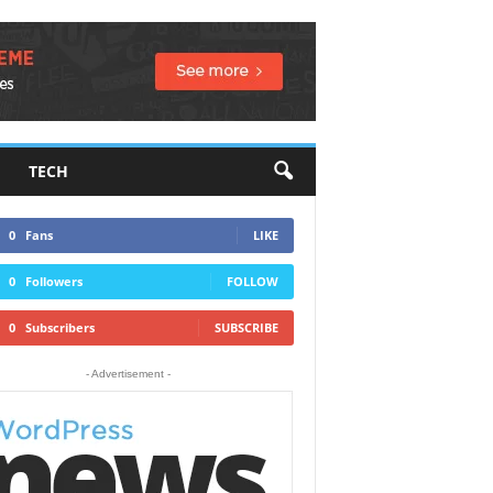
TECH
0
Fans
LIKE
0
Followers
FOLLOW
0
Subscribers
SUBSCRIBE
- Advertisement -