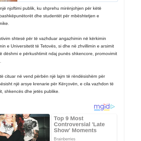
një njoftimi publik, ku shprehu mirënjohjen për këtë
, bashkëpunëtorët dhe studentët për mbështetjen e
mike.
otivim shtesë për të vazhduar angazhimin në kërkimin
 e Universitetit të Tetovës, si dhe në zhvillimin e arsimit
la janë dëshmi e përkushtimit ndaj punës shkencore, promovimit
.
 të cituar në vend përbën një lajm të rëndësishëm për
sisht një arsye krenarie për Kërçovën, e cila vazhdon të
t, shkencës dhe jetës publike.