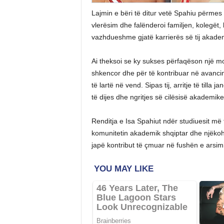
Lajmin e bëri të ditur vetë Spahiu përmes 
vlerësim dhe falënderoi familjen, kolegët
vazhdueshme gjatë karrierës së tij akade
Ai theksoi se ky sukses përfaqëson një m
shkencor dhe për të kontribuar në avancimin
të lartë në vend. Sipas tij, arritje të til
të dijes dhe ngritjes së cilësisë akademike
Renditja e Isa Spahiut ndër studiuesit më
komunitetin akademik shqiptar dhe njëkohë
japë kontribut të çmuar në fushën e arsimi