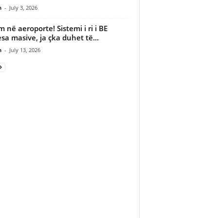
n
-
July 3, 2026
m në aeroporte! Sistemi i ri i BE
sa masive, ja çka duhet të...
n
-
July 13, 2026