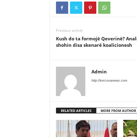
Previous article
Kush do ta formojë Qeverinë? Anal
shohin disa skenarë koalicionesh
Admin
http://kercovanews.com
RELATED ARTICLES
MORE FROM AUTHOR