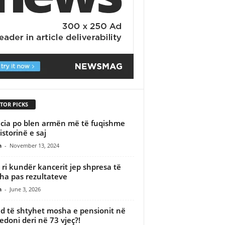
TOR PICKS
cia po blen armën më të fuqishme
istorinë e saj
n
-
November 13, 2024
 i ri kundër kancerit jep shpresa të
a pas rezultateve
n
-
June 3, 2026
 të shtyhet mosha e pensionit në
doni deri në 73 vjeç?!