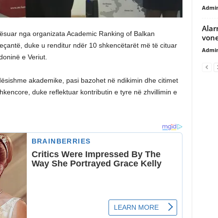
Admi
Alar
lerësuar nga organizata Academic Ranking of Balkan
vone
veçantë, duke u renditur ndër 10 shkencëtarët më të cituar
Admi
ninë e Veriut.
ndësishme akademike, pasi bazohet në ndikimin dhe citimet
hkencore, duke reflektuar kontributin e tyre në zhvillimin e