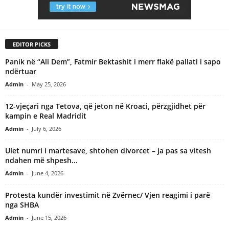
EDITOR PICKS
Panik në “Ali Dem”, Fatmir Bektashit i merr flakë pallati i sapo
ndërtuar
Admin
-
May 25, 2026
12-vjeçari nga Tetova, që jeton në Kroaci, përzgjidhet për
kampin e Real Madridit
Admin
-
July 6, 2026
Ulet numri i martesave, shtohen divorcet – ja pas sa vitesh
ndahen më shpesh...
Admin
-
June 4, 2026
Protesta kundër investimit në Zvërnec/ Vjen reagimi i parë
nga SHBA
Admin
-
June 15, 2026