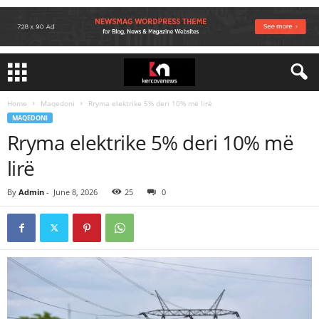
Home
Maqedoni
Rryma elektrike 5% deri 10% më lirë
MAQEDONI
Rryma elektrike 5% deri 10% më
lirë
By
Admin
-
June 8, 2026
25
0