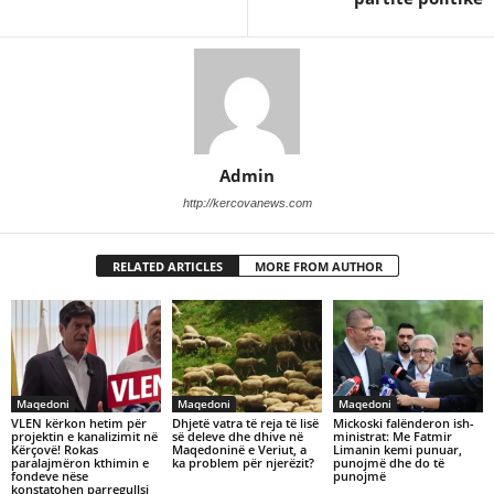
Admin
http://kercovanews.com
RELATED ARTICLES
MORE FROM AUTHOR
Maqedoni
Maqedoni
Maqedoni
VLEN kërkon hetim për
Dhjetë vatra të reja të lisë
Mickoski falënderon ish-
projektin e kanalizimit në
së deleve dhe dhive në
ministrat: Me Fatmir
Kërçovë! Rokas
Maqedoninë e Veriut, a
Limanin kemi punuar,
paralajmëron kthimin e
ka problem për njerëzit?
punojmë dhe do të
fondeve nëse
punojmë
konstatohen parregullsi