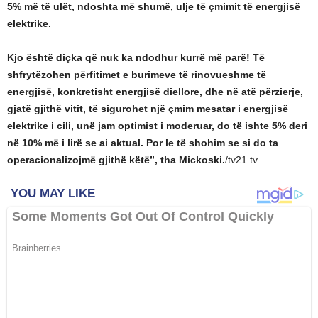
5% më të ulët, ndoshta më shumë, ulje të çmimit të energjisë
elektrike.
Kjo është diçka që nuk ka ndodhur kurrë më parë! Të
shfrytëzohen përfitimet e burimeve të rinovueshme të
energjisë, konkretisht energjisë diellore, dhe në atë përzierje,
gjatë gjithë vitit, të sigurohet një çmim mesatar i energjisë
elektrike i cili, unë jam optimist i moderuar, do të ishte 5% deri
në 10% më i lirë se ai aktual. Por le të shohim se si do ta
operacionalizojmë gjithë këtë”, tha Mickoski.
/tv21.tv