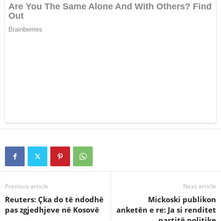
Previous article
Next article
Reuters: Çka do të ndodhë
Mickoski publikon
pas zgjedhjeve në Kosovë
anketën e re: Ja si renditet
partitë politike