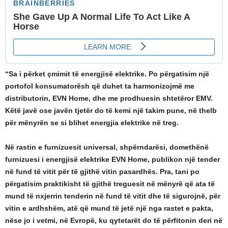
“Sa i përket çmimit të energjisë elektrike. Po përgatisim një
portofol konsumatorësh që duhet ta harmonizojmë me
distributorin, EVN Home, dhe me prodhuesin shtetëror EMV.
Këtë javë ose javën tjetër do të kemi një takim pune, në thelb
për mënyrën se si blihet energjia elektrike në treg.
Në rastin e furnizuesit universal, shpërndarësi, domethënë
furnizuesi i energjisë elektrike EVN Home, publikon një tender
në fund të vitit për të gjithë vitin pasardhës. Pra, tani po
përgatisim praktikisht të gjithë treguesit në mënyrë që ata të
mund të nxjerrin tenderin në fund të vitit dhe të sigurojnë, për
vitin e ardhshëm, atë që mund të jetë një nga rastet e pakta,
nëse jo i vetmi, në Evropë, ku qytetarët do të përfitonin deri në