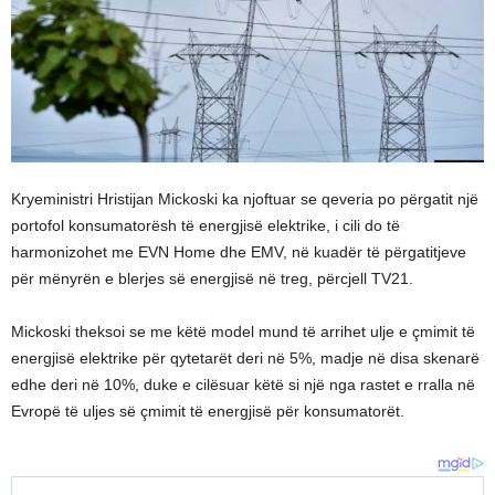
Kryeministri Hristijan Mickoski ka njoftuar se qeveria po përgatit një
portofol konsumatorësh të energjisë elektrike, i cili do të
harmonizohet me EVN Home dhe EMV, në kuadër të përgatitjeve
për mënyrën e blerjes së energjisë në treg, përcjell TV21.
Mickoski theksoi se me këtë model mund të arrihet ulje e çmimit të
energjisë elektrike për qytetarët deri në 5%, madje në disa skenarë
edhe deri në 10%, duke e cilësuar këtë si një nga rastet e rralla në
Evropë të uljes së çmimit të energjisë për konsumatorët.