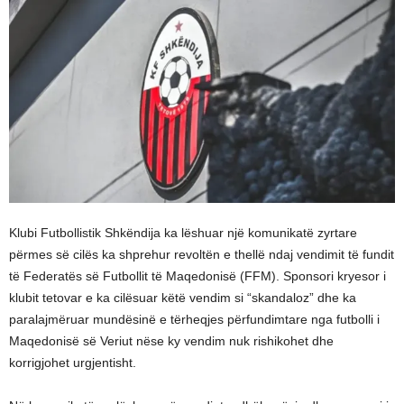
Klubi Futbollistik Shkëndija ka lëshuar një komunikatë zyrtare
përmes së cilës ka shprehur revoltën e thellë ndaj vendimit të fundit
të Federatës së Futbollit të Maqedonisë (FFM). Sponsori kryesor i
klubit tetovar e ka cilësuar këtë vendim si “skandaloz” dhe ka
paralajmëruar mundësinë e tërheqjes përfundimtare nga futbolli i
Maqedonisë së Veriut nëse ky vendim nuk rishikohet dhe
korrigjohet urgjentisht.