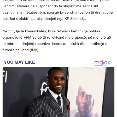
vendim, atëherë ne si sponsor do ta shqyrtojmë seriozisht
vazhdimin e mëtutjeshëm, pasi që ky vendim i cenon të drejtat dhe
politikat e klubit“, paralajmërojnë nga KF Shkëndija.
Në mbyllje të komunikatës, klubi tetovar i bën thirrje publike
organeve të FFM-së që të reflektojnë me urgjencë, në mënyrë që
të mbrohet drejtësia sportive, interesat e klubit dhe e ardhmja e
futbollit në vend.(INA)