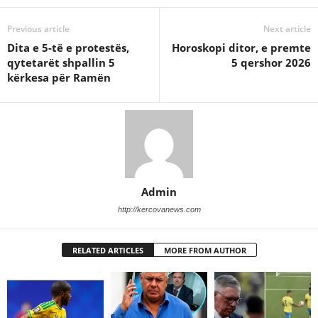
Previous article
Next article
Dita e 5-të e protestës,
Horoskopi ditor, e premte
qytetarët shpallin 5
5 qershor 2026
kërkesa për Ramën
Admin
http://kercovanews.com
RELATED ARTICLES
MORE FROM AUTHOR