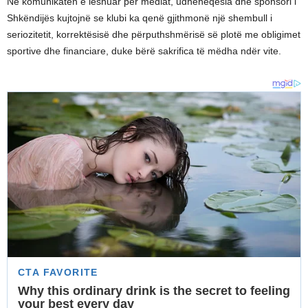
​Në komunikatën e lëshuar për mediat, udhëheqësia dhe sponsori i
Shkëndijës kujtojnë se klubi ka qenë gjithmonë një shembull i
seriozitetit, korrektësisë dhe përputhshmërisë së plotë me obligimet
sportive dhe financiare, duke bërë sakrifica të mëdha ndër vite.