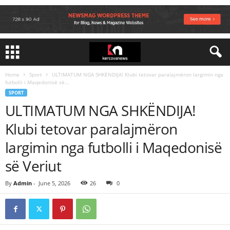
Home
Sport
ULTIMATUM NGA SHKËNDIJA! Klubi tetovar paralajmëron largimin nga
futbolli i Maqedonisë së...
SPORT
ULTIMATUM NGA SHKËNDIJA!
Klubi tetovar paralajmëron
largimin nga futbolli i Maqedonisë
së Veriut
By
Admin
-
June 5, 2026
26
0