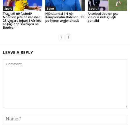
Sport
Sport
Sport
Tragjedi në futboll/
Një skandal i ri në
Ancelotti zbulon pse
Ndërron jetë në moshën
Kampionatin Botëror, FBI
Vinicius nuk gjuajti
25-vjeçare lojtari i Afrikës
po heton argjentinasit
penallti
së Jugut që shkëlqeu në
Botëror
LEAVE A REPLY