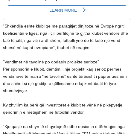
​“Shkëndija është klubi që me paraqitjet dinjitoze në Evropë ngriti
koeficientin e ligës, nga i cili përfitojnë të gjitha klubet vendore dhe
falë të cilit, nga viti i ardhshëm, futbolli ynë do të ketë një vend
shtesë në kupat evropiane“, thuhet në reagim.
​”Vendimet në tavolinë po godasin projekte serioze”
​Për sponsorin e klubit, dëmtimi i një projekti kaq serioz përmes
vendimeve të marra “në tavolinë” është tërësisht i papranueshëm
dhe shihet si një goditje e qëllimshme ndaj kontributit të tyre
shumëvjeçar.
​Ky zhvillim ka bërë që investitorët e klubit të vënë në pikëpyetje
qëndrimin e mëtejshëm në futbollin vendor.
​“Kjo qasje na shtyn të shqyrtojmë edhe opsionin e tërheqjes nga
klubi/futbolli në Maqedoni të Veriut. Nëse FFM nuk e tërheq këtë