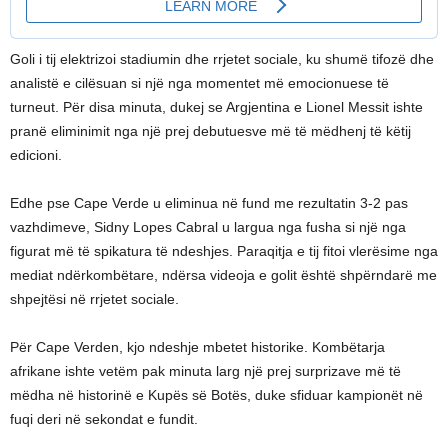
Goli i tij elektrizoi stadiumin dhe rrjetet sociale, ku shumë tifozë dhe
analistë e cilësuan si një nga momentet më emocionuese të
turneut. Për disa minuta, dukej se Argjentina e Lionel Messit ishte
pranë eliminimit nga një prej debutuesve më të mëdhenj të këtij
edicioni.
Edhe pse Cape Verde u eliminua në fund me rezultatin 3-2 pas
vazhdimeve, Sidny Lopes Cabral u largua nga fusha si një nga
figurat më të spikatura të ndeshjes. Paraqitja e tij fitoi vlerësime nga
mediat ndërkombëtare, ndërsa videoja e golit është shpërndarë me
shpejtësi në rrjetet sociale.
Për Cape Verden, kjo ndeshje mbetet historike. Kombëtarja
afrikane ishte vetëm pak minuta larg një prej surprizave më të
mëdha në historinë e Kupës së Botës, duke sfiduar kampionët në
fuqi deri në sekondat e fundit.