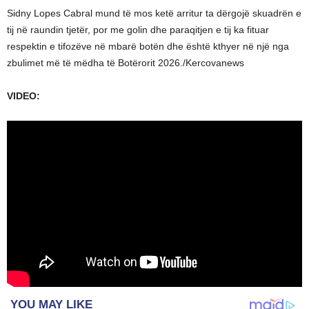
Sidny Lopes Cabral mund të mos ketë arritur ta dërgojë skuadrën e
tij në raundin tjetër, por me golin dhe paraqitjen e tij ka fituar
respektin e tifozëve në mbarë botën dhe është kthyer në një nga
zbulimet më të mëdha të Botërorit 2026./Kercovanews
VIDEO: