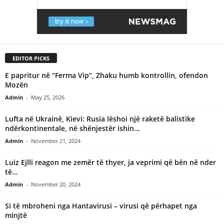
EDITOR PICKS
E papritur në “Ferma Vip”, Zhaku humb kontrollin, ofendon
Mozën
Admin
-
May 25, 2026
Lufta në Ukrainë, Kievi: Rusia lëshoi një raketë balistike
ndërkontinentale, në shënjestër ishin…
Admin
-
November 21, 2024
Luiz Ejlli reagon me zemër të thyer, ja veprimi që bën në nder
të...
Admin
-
November 20, 2024
Si të mbroheni nga Hantavirusi – virusi që përhapet nga
minjtë