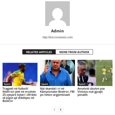
Admin
http://kercovanews.com
RELATED ARTICLES
MORE FROM AUTHOR
Sport
Sport
Sport
Tragjedi në futboll/
Një skandal i ri në
Ancelotti zbulon pse
Ndërron jetë në moshën
Kampionatin Botëror, FBI
Vinicius nuk gjuajti
25-vjeçare lojtari i Afrikës
po heton argjentinasit
penallti
së Jugut që shkëlqeu në
Botëror