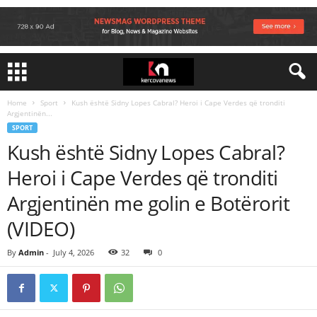
Home
Sport
Kush është Sidny Lopes Cabral? Heroi i Cape Verdes që tronditi
Argjentinën...
SPORT
Kush është Sidny Lopes Cabral?
Heroi i Cape Verdes që tronditi
Argjentinën me golin e Botërorit
(VIDEO)
By
Admin
-
July 4, 2026
32
0