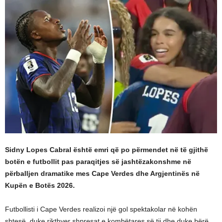
Sidny Lopes Cabral është emri që po përmendet në të gjithë
botën e futbollit pas paraqitjes së jashtëzakonshme në
përballjen dramatike mes Cape Verdes dhe Argjentinës në
Kupën e Botës 2026.
Futbollisti i Cape Verdes realizoi një gol spektakolar në kohën
shtesë, duke rikthyer shpresat e kombëtares së tij dhe duke bërë